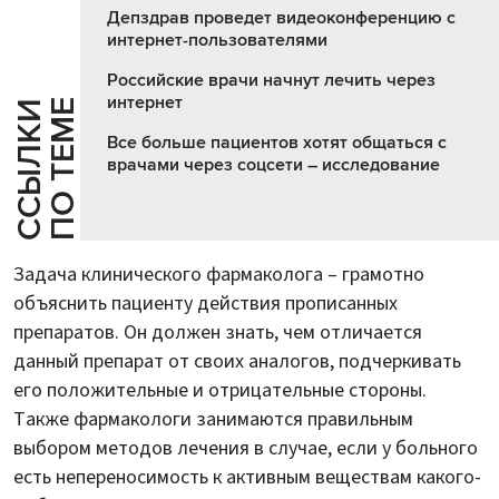
Депздрав проведет видеоконференцию с
интернет-пользователями
Российские врачи начнут лечить через
интернет
Е
С
С
Ы
Л
К
И
П
О
Т
Е
М
Все больше пациентов хотят общаться с
врачами через соцсети – исследование
Задача клинического фармаколога – грамотно
объяснить пациенту действия прописанных
препаратов. Он должен знать, чем отличается
данный препарат от своих аналогов, подчеркивать
его положительные и отрицательные стороны.
Также фармакологи занимаются правильным
выбором методов лечения в случае, если у больного
есть непереносимость к активным веществам какого-