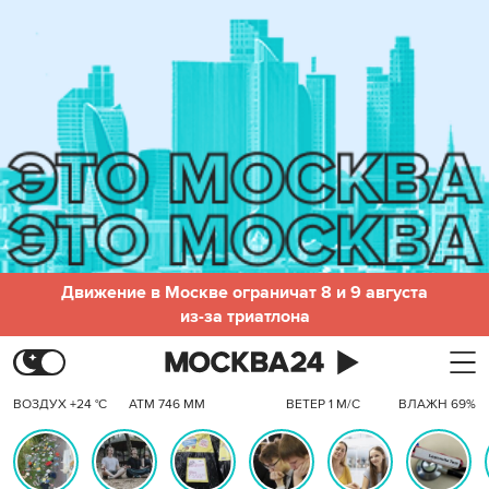
Движение в Москве ограничат 8 и 9 августа
из-за триатлона
ВОЗДУХ +24 °C
АТМ 746 ММ
ВЕТЕР 1 М/С
ВЛАЖН 69%