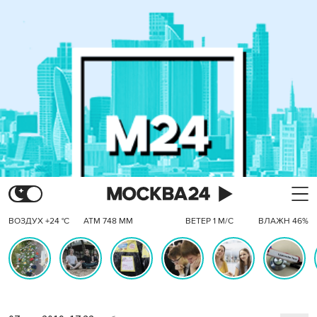
ВОЗДУХ +24 °C
АТМ 748 ММ
ВЕТЕР 1 М/С
ВЛАЖН 46%