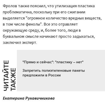
Фролов также пояснил, что утилизация пластика
проблематична, поскольку при его сжигании
выделяется "огромное количество вредных веществ,
в том числе фенолы". Все это отравляет
окружающую среду, и, более того, люди в
буквальном смысле начинают просто задыхаться,
заключил эксперт.
"Прямо и сейчас": "пластику – нет"
Ч
И
Т
А
Т
Е
Т
А
К
Ж
Й
Е
Запретить полиэтиленовые пакеты
предложили в России
Екатерина Рукавичникова