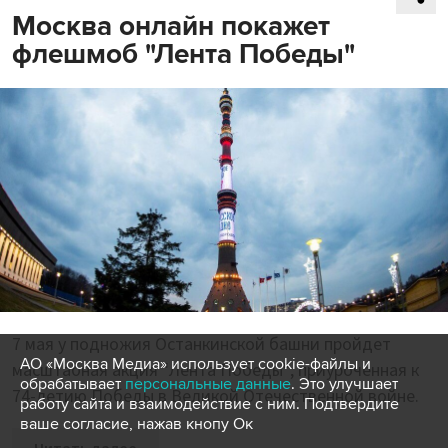
Москва онлайн покажет
флешмоб "Лента Победы"
7 мая у подножия Останкинской башни пройдет
АО «Москва Медиа» использует cookie-файлы и
масштабная акция "Лента Победы", приуроченная к
обрабатывает
персональные данные
. Это улучшает
74-летию Победы в Великой Отечественной войне.
работу сайта и взаимодействие с ним. Подтвердите
ваше согласие, нажав кнопу Ок