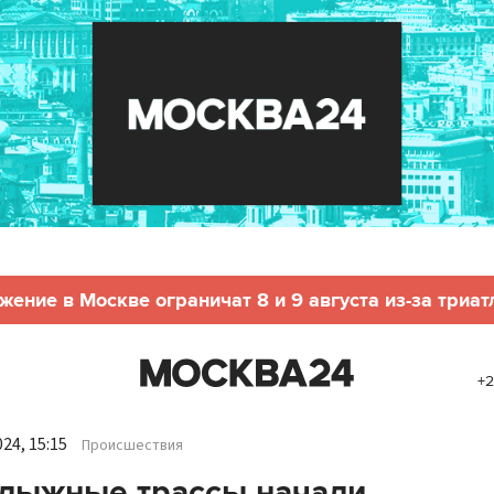
жение в Москве ограничат 8 и 9 августа из-за триат
+2
24, 15:15
Происшествия
лыжные трассы начали