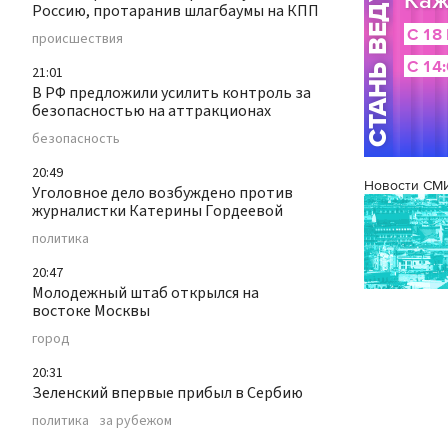
Россию, протаранив шлагбаумы на КПП
происшествия
21:01
В РФ предложили усилить контроль за
безопасностью на аттракционах
безопасность
20:49
Новости СМ
Уголовное дело возбуждено против
журналистки Катерины Гордеевой
политика
20:47
Молодежный штаб открылся на
востоке Москвы
город
20:31
Зеленский впервые прибыл в Сербию
политика
за рубежом