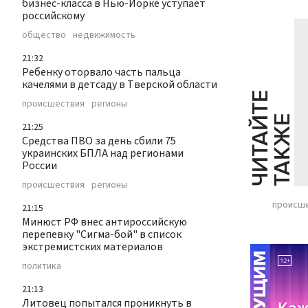
бизнес-класса в Нью-Йорке уступает
российскому
общество
недвижимость
21:32
Ребенку оторвало часть пальца
качелями в детсаду в Тверской области
Ч
И
Т
А
Т
Е
Т
А
К
Ж
происшествия
регионы
Й
Е
21:25
Средства ПВО за день сбили 75
украинских БПЛА над регионами
России
происшествия
регионы
происш
21:15
Минюст РФ внес антироссийскую
перепевку "Сигма-бой" в список
экстремистских материалов
политика
21:13
Литовец попытался проникнуть в