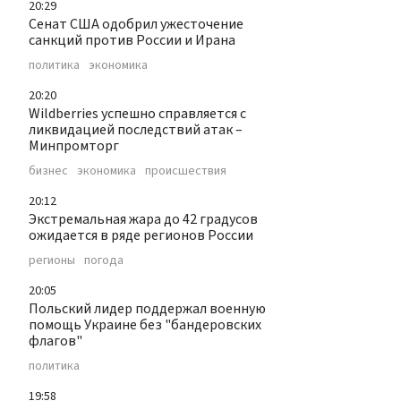
20:29
Сенат США одобрил ужесточение
санкций против России и Ирана
политика
экономика
20:20
Wildberries успешно справляется с
ликвидацией последствий атак –
Минпромторг
бизнес
экономика
происшествия
20:12
Экстремальная жара до 42 градусов
ожидается в ряде регионов России
регионы
погода
20:05
Польский лидер поддержал военную
помощь Украине без "бандеровских
флагов"
политика
19:58