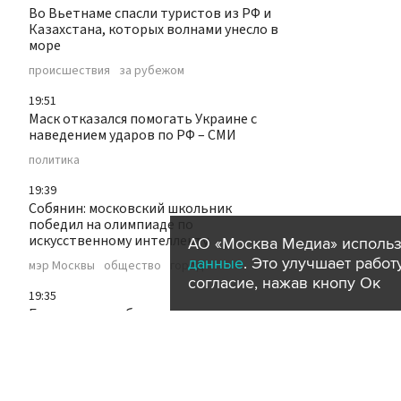
Во Вьетнаме спасли туристов из РФ и
Казахстана, которых волнами унесло в
море
происшествия
за рубежом
19:51
Маск отказался помогать Украине с
наведением ударов по РФ – СМИ
политика
19:39
Собянин: московский школьник
победил на олимпиаде по
искусственному интеллекту
АО «Москва Медиа» использ
данные
. Это улучшает рабо
мэр Москвы
общество
город
согласие, нажав кнопу Ок
19:35
Бизнес могут обязать регистрировать
М2М сим-карты через "Госуслуги"
технологии
19:22