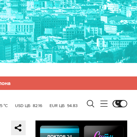
лона
5 °C
USD ЦБ
82.16
EUR ЦБ
94.83