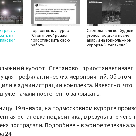
 трассы
Горнолыжный курорт
Следователи возбудили
вать на
"Степаново" решил
уголовное дело после
паново"
приостановить свою
аварии на горнолыжном
работу
курорте "Степаново"
олыжный курорт "Степаново" приостанавливает
у для профилактических мероприятий. Об этом
или в администрации комплекса. Известно, что
ы уже начали постепенно закрывать.
ницу, 19 января, на подмосковном курорте прои
енная остановка подъемника, в результате чего 
ека пострадали. Подробнее – в эфире телеканала
а 24.