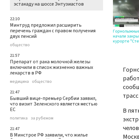
эстакаду на шоссе Энтузиастов
22:10
Минтруд предложил расширить
перечень граждан с правом получения
Горнолыжные
двух пенсий
начали закры
курорте "Сте
общество
21:57
Препарат от рака молочной железы
включили в список жизненно важных
Горн
лекарств в РФ
работ
медицина
общество
сообщ
21:47
трасс
Бывший вице-премьер Сербии заявил,
что визит Зеленского является местью
ЕС
В пят
политика
за рубежом
экстр
челов
21:47
В Минстрое РФ заявили, что жилье
Москв