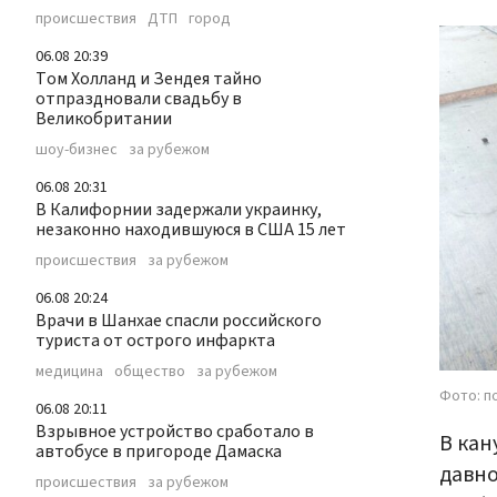
происшествия
ДТП
город
06.08 20:39
Том Холланд и Зендея тайно
отпраздновали свадьбу в
Великобритании
шоу-бизнес
за рубежом
06.08 20:31
В Калифорнии задержали украинку,
незаконно находившуюся в США 15 лет
происшествия
за рубежом
06.08 20:24
Врачи в Шанхае спасли российского
туриста от острого инфаркта
медицина
общество
за рубежом
Фото: п
06.08 20:11
Взрывное устройство сработало в
В кан
автобусе в пригороде Дамаска
давно
происшествия
за рубежом