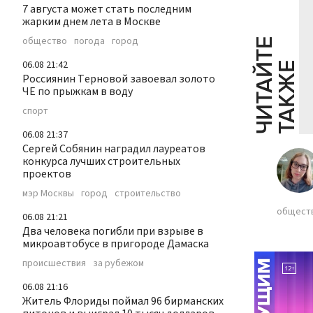
7 августа может стать последним
жарким днем лета в Москве
общество
погода
город
Ч
И
Т
А
Т
Е
Т
А
К
Ж
06.08 21:42
Й
Е
Россиянин Терновой завоевал золото
ЧЕ по прыжкам в воду
спорт
06.08 21:37
Сергей Собянин наградил лауреатов
конкурса лучших строительных
проектов
мэр Москвы
город
строительство
общест
06.08 21:21
Два человека погибли при взрыве в
микроавтобусе в пригороде Дамаска
происшествия
за рубежом
06.08 21:16
Житель Флориды поймал 96 бирманских