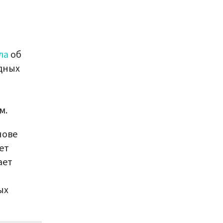
ла
об
дных
м.
нове
ет
ает
ых