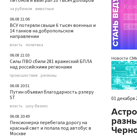
питонов и выиграл 10 тысяч долларов
за рубежом
животные
06.08 21:06
ВСУ потеряли свыше 6 тысяч военных и
14 танков на добропольском
направлении
власть
политика
06.08 21:03
Новости СМ
Силы ПВО сбили 281 вражеский БПЛА
над российскими регионами
происшествия
регионы
06.08 20:51
Путин объявил благодарность рэперу
ST
01 декабря 2
власть
шоу-бизнес
Астро
06.08 20:49
разны
Пенсионерка перебегала дорогу на
Черно
красный свет и попала под автобус в
Москве