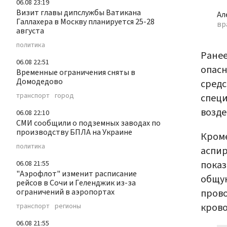
06.08 23:19
Визит главы дипслужбы Ватикана
Ал
Галлахера в Москву планируется 25-28
вр
августа
политика
Ране
06.08 22:51
опасн
Временные ограничения сняты в
Домодедово
средс
транспорт
город
специ
возде
06.08 22:10
СМИ сообщили о подземных заводах по
производству БПЛА на Украине
Кроме
политика
аспир
показ
06.08 21:55
"Аэрофлот" изменит расписание
общую
рейсов в Сочи и Геленджик из-за
пров
ограничений в аэропортах
крово
транспорт
регионы
06.08 21:55