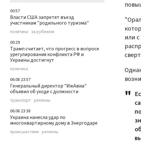
повыш
00:57
Власти США запретят въезд
"Ора
участникам "родильного туризма"
котор
политика
за рубежом
или с
00:29
распр
Трамп считает, что прогресс в вопросе
сверт
урегулирования конфликта РФ и
Украины достигнут
Однак
политика
возни
06.08 23:57
Генеральный директор "ИжАвиа"
объявил об уходе с должности
Ес
транспорт
регионы
са
по
06.08 23:38
Украина нанесла удар по
зн
многоквартирному дому в Энергодаре
об
происшествия
регионы
в