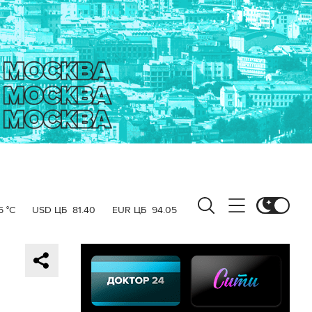
5 °C
USD ЦБ
81.40
EUR ЦБ
94.05