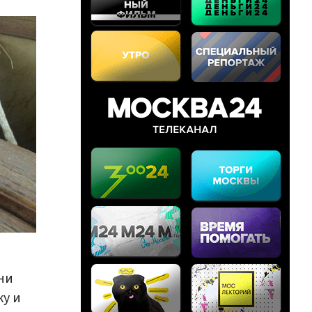
они
ку и