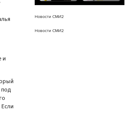
е
Новости СМИ2
алья
Новости СМИ2
е и
торый
 под
го
 Если