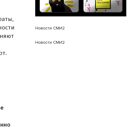
раты,
ности
Новости СМИ2
еняют
Новости СМИ2
рт.
не
енно