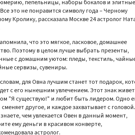
юмерию, пепельницы, наборы бокалов и элитны
 Все это не понравится символу года – Черному
ому Кролику, рассказала Москве 24 астролог Нат
.
апомнила, что это мягкое, ласковое, домашнее
тво. Поэтому в целом лучше выбрать презенты,
нные с домашним уютом: пледы, текстиль, чайны
ные сервизы, сувениры.
 словам, для Овна лучшим станет тот подарок, ко
дет с его нынешним увлечением. Этот знак живет
ом "Я существую!" и любит быть лидером. Одно е
 сменяет другое, и каждое захватывает с головой.
 знаете, чем увлекается Овен в данный момент,
ите ему деньги в красивом конверте,
омендовала астролог.