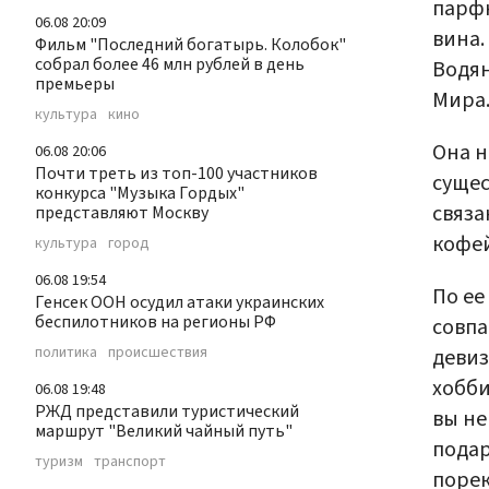
парф
06.08 20:09
вина.
Фильм "Последний богатырь. Колобок"
собрал более 46 млн рублей в день
Водян
премьеры
Мира
культура
кино
Она н
06.08 20:06
Почти треть из топ-100 участников
сущес
конкурса "Музыка Гордых"
связа
представляют Москву
кофей
культура
город
06.08 19:54
По ее
Генсек ООН осудил атаки украинских
беспилотников на регионы РФ
совпа
политика
происшествия
девиз
хобби
06.08 19:48
РЖД представили туристический
вы не
маршрут "Великий чайный путь"
подар
туризм
транспорт
порек