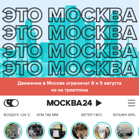
Движение в Москве ограничат 8 и 9 августа
из-за триатлона
ВОЗДУХ +24 °C
АТМ 746 ММ
ВЕТЕР 1 М/С
ВЛАЖН 69%