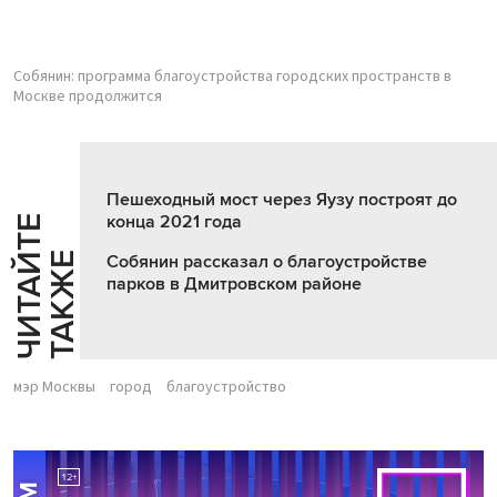
Собянин: программа благоустройства городских пространств в
Москве продолжится
Пешеходный мост через Яузу построят до
конца 2021 года
Ч
И
Т
А
Т
Е
Т
А
К
Ж
Й
Е
Собянин рассказал о благоустройстве
парков в Дмитровском районе
мэр Москвы
город
благоустройство