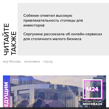
Собянин отметил высокую
привлекательность столицы для
инвесторов
Ч
И
Т
А
Т
Е
Т
А
К
Ж
Й
Е
Сергунина рассказала об онлайн-сервисах
для столичного малого бизнеса
мэр Москвы
экономика
город