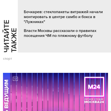
Бочкарев: стеклопакеты витражей начали
монтировать в центре самбо и бокса в
"Лужниках"
Ч
И
Т
А
Т
Е
Т
А
К
Ж
Й
Е
Власти Москвы рассказали о правилах
посещения ЧМ по пляжному футболу
спорт