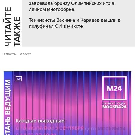
завоевала бронзу Олимпийских игр в
личном многоборье
Ч
И
Т
А
Т
Е
Т
А
К
Ж
Й
Е
Теннисисты Веснина и Карацев вышли в
полуфинал ОИ в миксте
власть
спорт