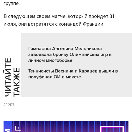
группе.
В следующем своем матче, который пройдет 31
июля, они встретятся с командой Франции.
Гимнастка Ангелина Мельникова
завоевала бронзу Олимпийских игр в
личном многоборье
Ч
И
Т
А
Т
Е
Т
А
К
Ж
Й
Е
Теннисисты Веснина и Карацев вышли в
полуфинал ОИ в миксте
спорт