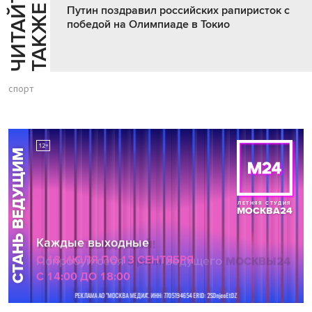
Ч
И
Т
А
Т
Е
Т
А
К
Ж
Й
Е
Путин поздравил российских рапиристок с
победой на Олимпиаде в Токио
спорт