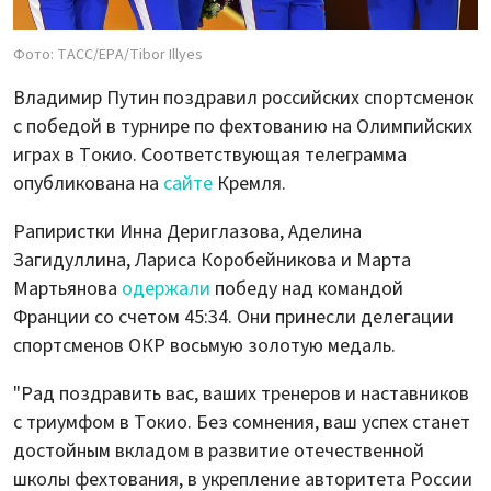
Фото: ТАСС/EPA/Tibor Illyes
Владимир Путин поздравил российских спортсменок
с победой в турнире по фехтованию на Олимпийских
играх в Токио. Соответствующая телеграмма
опубликована на
сайте
Кремля.
Рапиристки Инна Дериглазова, Аделина
Загидуллина, Лариса Коробейникова и Марта
Мартьянова
одержали
победу над командой
Франции со счетом 45:34. Они принесли делегации
спортсменов ОКР восьмую золотую медаль.
"Рад поздравить вас, ваших тренеров и наставников
с триумфом в Токио. Без сомнения, ваш успех станет
достойным вкладом в развитие отечественной
школы фехтования, в укрепление авторитета России