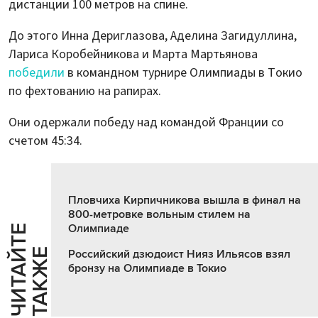
дистанции 100 метров на спине.
До этого Инна Дериглазова, Аделина Загидуллина,
Лариса Коробейникова и Марта Мартьянова
победили
в командном турнире Олимпиады в Токио
по фехтованию на рапирах.
Они одержали победу над командой Франции со
счетом 45:34.
Пловчиха Кирпичникова вышла в финал на
800-метровке вольным стилем на
Олимпиаде
Ч
И
Т
А
Т
Е
Т
А
К
Ж
Й
Е
Российский дзюдоист Нияз Ильясов взял
бронзу на Олимпиаде в Токио