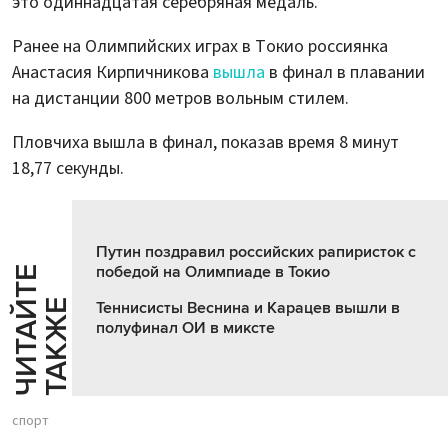
это одиннадцатая серебряная медаль.
Ранее на Олимпийских играх в Токио россиянка
Анастасия Кирпичникова
вышла
в финал в плавании
на дистанции 800 метров вольным стилем.
Пловчиха вышла в финал, показав время 8 минут
18,77 секунды.
Путин поздравил российских рапиристок с
победой на Олимпиаде в Токио
Ч
И
Т
А
Т
Е
Т
А
К
Ж
Й
Е
Теннисисты Веснина и Карацев вышли в
полуфинал ОИ в миксте
спорт