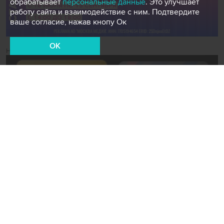
обрабатывает
персональные данные
. Это улучшает
работу сайта и взаимодействие с ним. Подтвердите
ваше согласие, нажав кнопу Ок
OK
Новости СМИ2