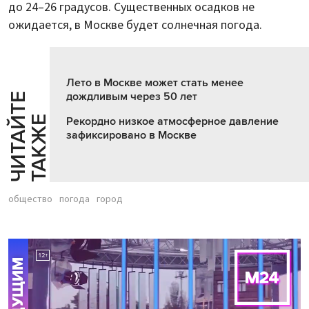
до 24–26 градусов. Существенных осадков не
ожидается, в Москве будет солнечная погода.
Лето в Москве может стать менее
дождливым через 50 лет
Ч
И
Т
А
Т
Е
Т
А
К
Ж
Й
Е
Рекордно низкое атмосферное давление
зафиксировано в Москве
общество
погода
город