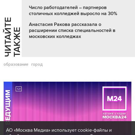
Число работодателей – партнеров
столичных колледжей выросло на 30%
Ч
И
Т
А
Т
Е
Т
А
К
Ж
Анастасия Ракова рассказала о
Й
Е
расширении списка специальностей в
московских колледжах
образование
город
АО «Москва Медиа» использует cookie-файлы и