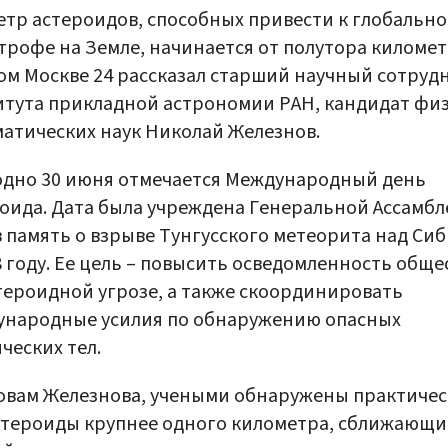
тр астероидов, способных привести к глобальн
трофе на Земле, начинается от полутора километ
ом Москве 24 рассказал старший научный сотруд
тута прикладной астрономии РАН, кандидат фи
атических наук Николай Железнов.
дно 30 июня отмечается Международный день
оида. Дата была учреждена Генеральной Ассамбл
 память о взрыве Тунгусского метеорита над Си
8 году. Ее цель – повысить осведомленность обще
тероидной угрозе, а также скоординировать
ународные усилия по обнаружению опасных
ческих тел.
овам Железнова, учеными обнаружены практиче
стероиды крупнее одного километра, сближающи