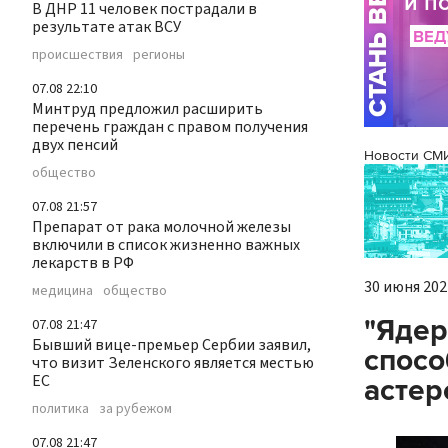
В ДНР 11 человек пострадали в
результате атак ВСУ
происшествия
регионы
07.08 22:10
Минтруд предложил расширить
перечень граждан с правом получения
двух пенсий
Новости СМ
общество
07.08 21:57
Препарат от рака молочной железы
включили в список жизненно важных
лекарств в РФ
30 июня 2022
медицина
общество
"Ядер
07.08 21:47
Бывший вице-премьер Сербии заявил,
спосо
что визит Зеленского является местью
ЕС
астер
политика
за рубежом
07.08 21:47