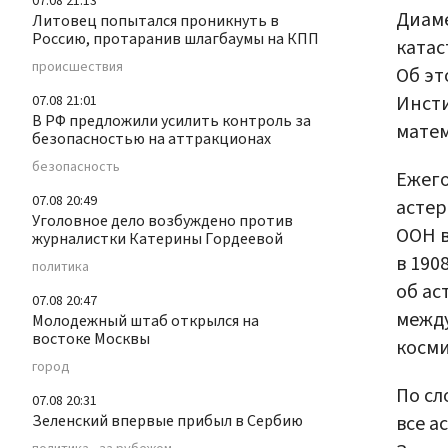
07.08 21:13
Диаме
Литовец попытался проникнуть в
Россию, протаранив шлагбаумы на КПП
катас
происшествия
Об эт
Инсти
07.08 21:01
В РФ предложили усилить контроль за
матем
безопасностью на аттракционах
безопасность
Ежего
07.08 20:49
астер
Уголовное дело возбуждено против
ООН в
журналистки Катерины Гордеевой
в 190
политика
об ас
07.08 20:47
межд
Молодежный штаб открылся на
востоке Москвы
косми
город
По сл
07.08 20:31
Зеленский впервые прибыл в Сербию
все а