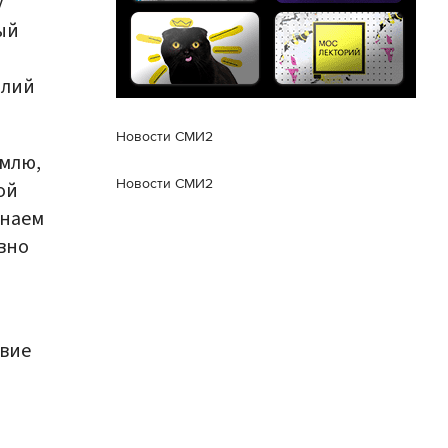
у
ый
олий
Новости СМИ2
емлю,
Новости СМИ2
ой
знаем
овно
твие