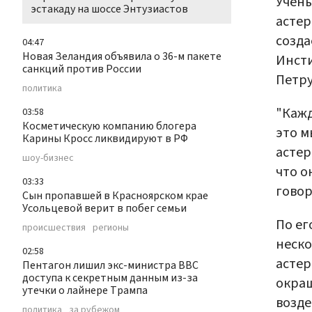
Учен
эстакаду на шоссе Энтузиастов
астер
созда
04:47
Новая Зеландия объявила о 36-м пакете
Инсти
санкций против России
Петру
политика
"Кажд
03:58
Косметическую компанию блогера
это м
Карины Кросс ликвидируют в РФ
астер
шоу-бизнес
что о
03:33
говор
Сын пропавшей в Красноярском крае
Усольцевой верит в побег семьи
По ег
происшествия
регионы
неско
02:58
астер
Пентагон лишил экс-министра ВВС
доступа к секретным данным из-за
окраш
утечки о лайнере Трампа
возде
политика
за рубежом