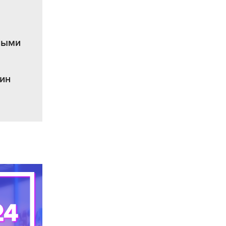
ными
ин