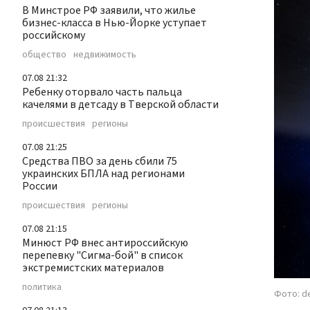
В Минстрое РФ заявили, что жилье
бизнес-класса в Нью-Йорке уступает
российскому
общество
недвижимость
07.08 21:32
Ребенку оторвало часть пальца
качелями в детсаду в Тверской области
происшествия
регионы
07.08 21:25
Средства ПВО за день сбили 75
украинских БПЛА над регионами
России
происшествия
регионы
07.08 21:15
Минюст РФ внес антироссийскую
перепевку "Сигма-бой" в список
экстремистских материалов
политика
Фото: d