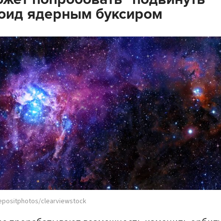
оид ядерным буксиром
epositphotos/clearviewstock