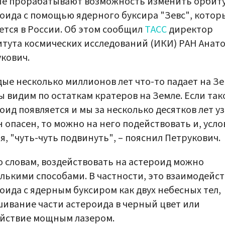
ые прорабатывают возможность изменить орбит
оида с помощью ядерного буксира "Зевс", котор
ется в России. Об этом сообщил
ТАСС
директор
тута космических исследований (ИКИ) РАН Анат
кович.
ые несколько миллионов лет что-то падает на З
ы видим по остаткам кратеров на Земле. Если так
оид появляется и мы за несколько десятков лет у
н опасен, то можно на него подействовать и, усл
я, "чуть-чуть подвинуть", – пояснил Петрукович.
о словам, воздействовать на астероид можно
лькими способами. В частности, это взаимодейс
оида с ядерным буксиром как двух небесных тел,
ивание части астероида в черный цвет или
йствие мощным лазером.