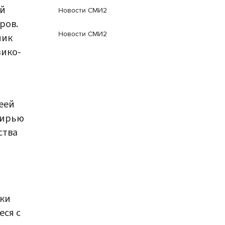
ой
Новости СМИ2
ров.
Новости СМИ2
ник
зико-
еей
бирью
ства
ски
еся с