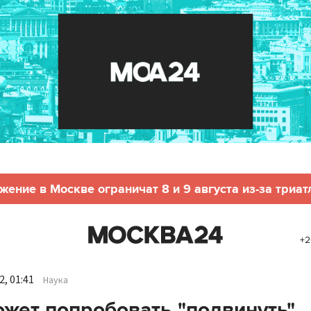
жение в Москве ограничат 8 и 9 августа из-за триат
+2
, 01:41
Наука
жет попробовать "подвинуть"