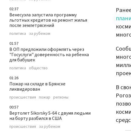
Ранее
02:37
Венесуэла запустила программу
план
льготных кредитов на ремонт жилья
после землетрясений
косми
много
политика
за рубежом
01:57
Сообщ
В ОП предложили оформлять через
"Госуслуги" доверенность на ребенка
много
для бабушек
милли
политика
общество
проек
01:26
Пожар на складе в Брянске
В сво
ликвидирован
Рого
происшествия
пожар
регионы
позво
00:57
косми
Вертолет Sikorsky S-64 с двумя людьми
на борту разбился в США
средс
происшествия
за рубежом