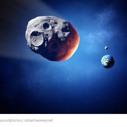
epositphotos/JohanSwanepoel