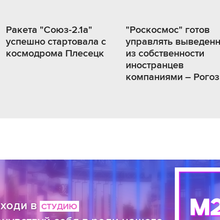
Ракета "Союз-2.1а"
"Роскосмос" готов
успешно стартовала с
управлять выведен
космодрома Плесецк
из собственности
иностранцев
компаниями – Рогоз