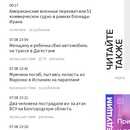
00:27
Американские военные перехватили 51
коммерческое судно в рамках блокады
Ирана
политика
за рубежом
Ч
И
Т
А
Т
Е
Т
А
К
Ж
07.08 23:56
Й
Е
Женщину и ребенка сбил автомобиль
на трассе в Дагестане
происшествия
ДТП
регионы
07.08 23:41
Мужчина погиб, пытаясь попасть из
наука
Марокко в Испанию на параплане
происшествия
за рубежом
07.08 23:21
Два человека пострадали из-за атак
ВСУ на Белгородскую область
происшествия
регионы
07.08 23:20