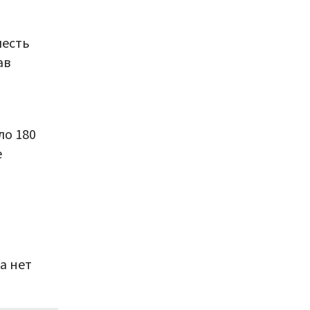
шесть
ав
ло 180
е
а нет