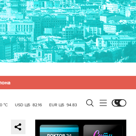
лона
0 °C
USD ЦБ
82.16
EUR ЦБ
94.83