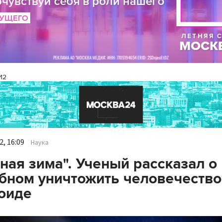
И2
, 16:09
Наука
ная зима". Ученый рассказал о
бном уничтожить человечество
оиде