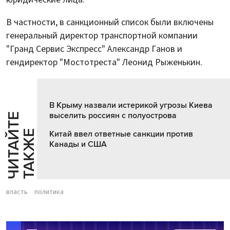
В частности, в санкционный список были включены
генеральный директор транспортной компании
"Гранд Сервис Экспресс" Александр Ганов и
гендиректор "Мостотреста" Леонид Рыженькин.
В Крыму назвали истерикой угрозы Киева
выселить россиян с полуострова
Ч
И
Т
А
Т
Е
Т
А
К
Ж
Й
Е
Китай ввел ответные санкции против
Канады и США
власть
политика