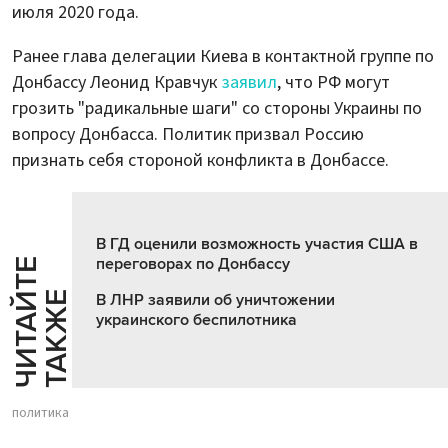
июля 2020 года.
Ранее глава делегации Киева в контактной группе по
Донбассу Леонид Кравчук
заявил
, что РФ могут
грозить "радикальные шаги" со стороны Украины по
вопросу Донбасса. Политик призвал Россию
признать себя стороной конфликта в Донбассе.
В ГД оценили возможность участия США в
переговорах по Донбассу
Ч
И
Т
А
Т
Е
Т
А
К
Ж
Й
Е
В ЛНР заявили об уничтожении
украинского беспилотника
политика