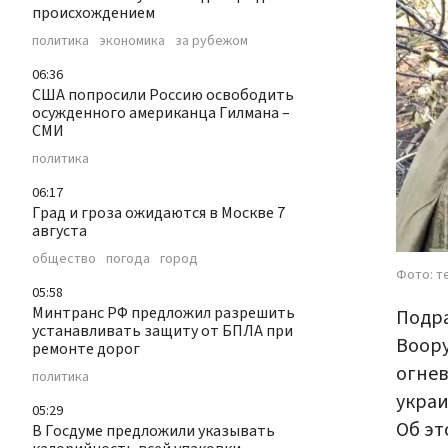
происхождением
политика
экономика
за рубежом
06:36
CША попросили Россию освободить
осужденного американца Гилмана –
СМИ
политика
06:17
Град и гроза ожидаются в Москве 7
августа
общество
погода
город
Фото: т
05:58
Минтранс РФ предложил разрешить
Подра
устанавливать защиту от БПЛА при
Воору
ремонте дорог
огнев
политика
украи
05:29
Об эт
В Госдуме предложили указывать