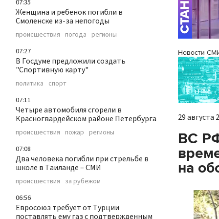
07:35
Женщина и ребенок погибли в
Смоленске из-за непогоды
происшествия
погода
регионы
07:27
Новости СМ
В Госдуме предложили создать
"Спортивную карту"
политика
спорт
07:11
Четыре автомобиля сгорели в
29 августа 2
Красногвардейском районе Петербурга
происшествия
пожар
регионы
ВС РФ
време
07:08
Два человека погибли при стрельбе в
на об
школе в Таиланде – СМИ
происшествия
за рубежом
06:56
Евросоюз требует от Турции
поставлять ему газ с подтвержденным