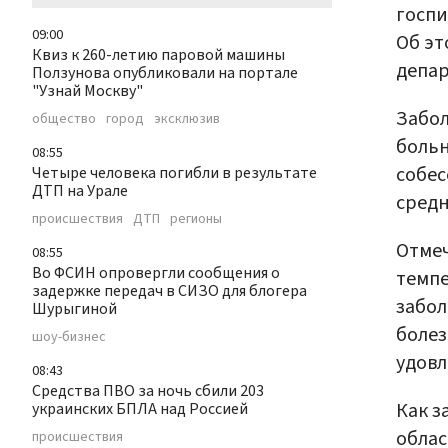
госпи
09:00
Об э
Квиз к 260-летию паровой машины
депар
Ползунова опубликовали на портале
"Узнай Москву"
Забол
общество
город
эксклюзив
больн
08:55
собес
Четыре человека погибли в результате
ДТП на Урале
средн
происшествия
ДТП
регионы
Отмеч
08:55
Во ФСИН опровергли сообщения о
темпе
задержке передач в СИЗО для блогера
забол
Шурыгиной
болез
шоу-бизнес
удовл
08:43
Средства ПВО за ночь сбили 203
Как з
украинских БПЛА над Россией
облас
происшествия