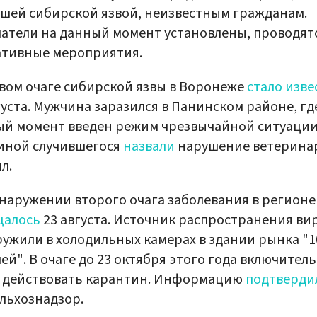
шей сибирской язвой, неизвестным гражданам.
атели на данный момент установлены, проводят
ативные мероприятия.
вом очаге сибирской язвы в Воронеже
стало изве
густа. Мужчина заразился в Панинском районе, гд
й момент введен режим чрезвычайной ситуации
иной случившегося
назвали
нарушение ветерина
л.
наружении второго очага заболевания в регионе
щалось
23 августа. Источник распространения ви
ужили в холодильных камерах в здании рынка "1
ей". В очаге до 23 октября этого года включител
т действовать карантин. Информацию
подтверди
льхознадзор.