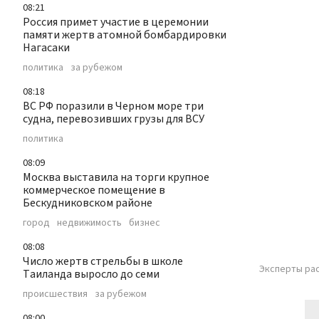
08:21
Россия примет участие в церемонии
памяти жертв атомной бомбардировки
Нагасаки
политика
за рубежом
08:18
ВС РФ поразили в Черном море три
судна, перевозивших грузы для ВСУ
политика
08:09
Москва выставила на торги крупное
коммерческое помещение в
Бескудниковском районе
город
недвижимость
бизнес
08:08
Число жертв стрельбы в школе
Эксперты рас
Таиланда выросло до семи
происшествия
за рубежом
08:00