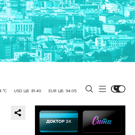
4 °C
USD ЦБ
81.40
EUR ЦБ
94.05