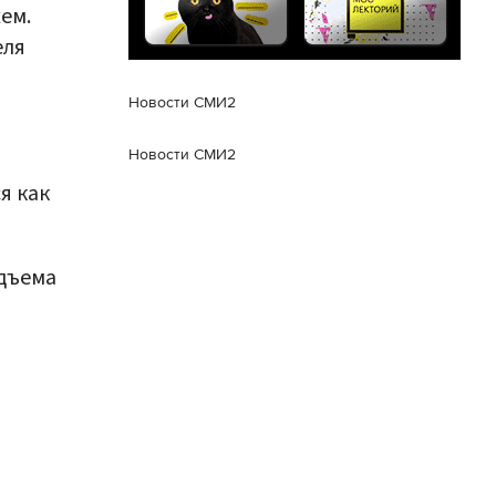
ем.
еля
Новости СМИ2
Новости СМИ2
я как
одъема