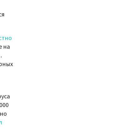
ся
стно
е на
.
рных
руса
000
ьно
л