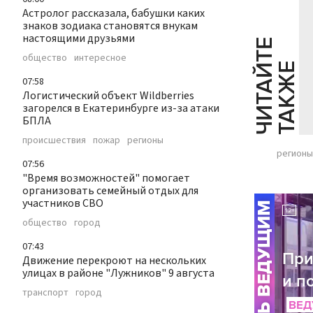
Астролог рассказала, бабушки каких
знаков зодиака становятся внукам
настоящими друзьями
Ч
И
Т
А
Т
Е
Т
А
К
Ж
общество
интересное
Й
Е
07:58
Логистический объект Wildberries
загорелся в Екатеринбурге из-за атаки
БПЛА
происшествия
пожар
регионы
регионы
07:56
"Время возможностей" помогает
организовать семейный отдых для
участников СВО
общество
город
07:43
Движение перекроют на нескольких
улицах в районе "Лужников" 9 августа
транспорт
город