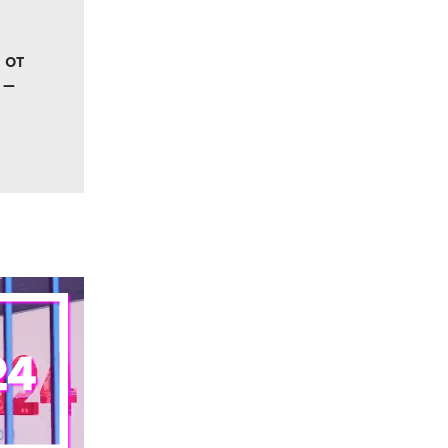
 от
 –