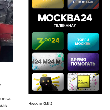
и
и
овка.
Новости СМИ2
маз