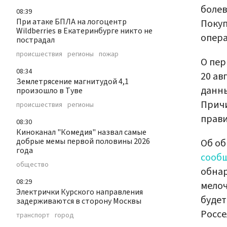
болев
08:39
При атаке БПЛА на логоцентр
Покуп
Wildberries в Екатеринбурге никто не
опер
пострадал
происшествия
регионы
пожар
О пер
08:34
20 ав
Землетрясение магнитудой 4,1
данны
произошло в Туве
Прич
происшествия
регионы
прави
08:30
Киноканал "Комедия" назвал самые
добрые мемы первой половины 2026
Об об
года
сооб
общество
обнар
08:29
мелоч
Электрички Курского направления
буде
задерживаются в сторону Москвы
Россе
транспорт
город