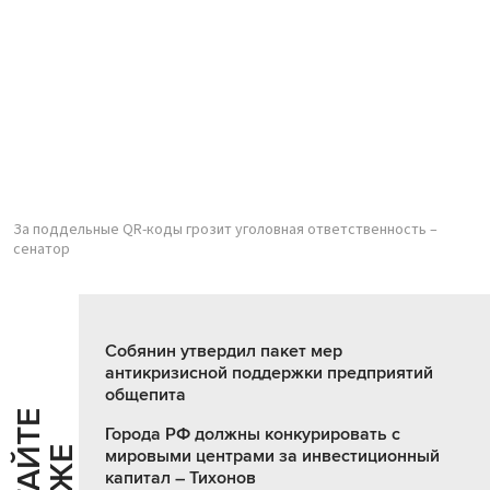
За поддельные QR-коды грозит уголовная ответственность –
сенатор
Собянин утвердил пакет мер
антикризисной поддержки предприятий
общепита
Ч
И
Т
А
Т
Е
Т
А
К
Ж
Города РФ должны конкурировать с
мировыми центрами за инвестиционный
капитал – Тихонов