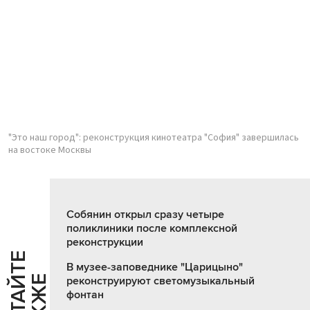
"Это наш город": реконструкция кинотеатра "София" завершилась
на востоке Москвы
Собянин открыл сразу четыре
поликлиники после комплексной
реконструкции
Ч
И
Т
А
Т
Е
Т
А
К
Ж
В музее-заповеднике "Царицыно"
Й
Е
реконструируют светомузыкальный
фонтан