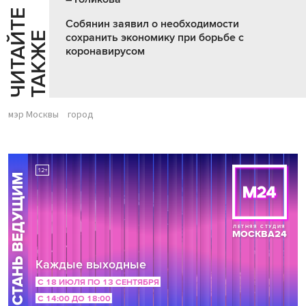
Ч
И
Т
А
Т
Е
Т
А
К
Ж
Собянин заявил о необходимости
Й
Е
сохранить экономику при борьбе с
коронавирусом
мэр Москвы
город