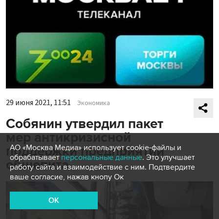
29 июня 2021, 11:51
Экономика
Собянин утвердил пакет
мер антикризисной
АО «Москва Медиа» использует cookie-файлы и
поддержки предприятий
обрабатывает
персональные данные
. Это улучшает
общепита
работу сайта и взаимодействие с ним. Подтвердите
ваше согласие, нажав кнопу Ок
OK