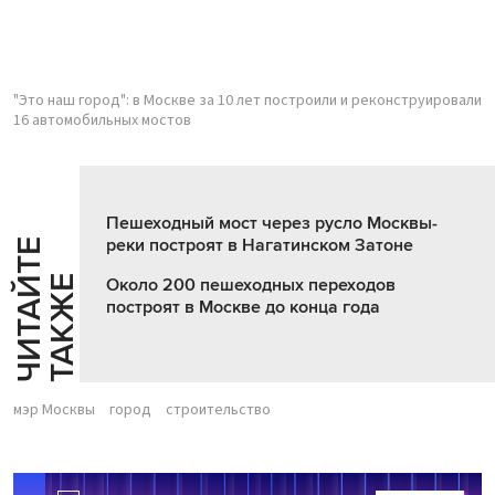
"Это наш город": в Москве за 10 лет построили и реконструировали
16 автомобильных мостов
Пешеходный мост через русло Москвы-
реки построят в Нагатинском Затоне
Ч
И
Т
А
Т
Е
Т
А
К
Ж
Й
Е
Около 200 пешеходных переходов
построят в Москве до конца года
мэр Москвы
город
строительство