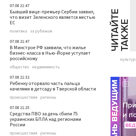
07.08 21:47
Бывший вице-премьер Сербии заявил,
Ч
И
Т
А
Т
Е
Т
А
К
Ж
что визит Зеленского является местью
Й
Е
ЕС
политика
за рубежом
07.08 21:47
В Минстрое РФ заявили, что жилье
бизнес-класса в Нью-Йорке уступает
российскому
культур
общество
недвижимость
07.08 21:32
Ребенку оторвало часть пальца
качелями в детсаду в Тверской области
происшествия
регионы
07.08 21:25
Средства ПВО за день сбили 75
украинских БПЛА над регионами
России
происшествия
регионы