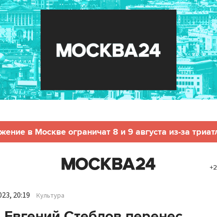
жение в Москве ограничат 8 и 9 августа из-за триат
+2
23, 20:19
Культура
 Евгений Стеблов перенес