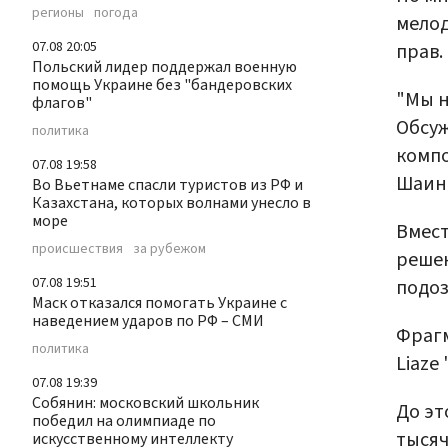
регионы
погода
мелод
07.08 20:05
прав.
Польский лидер поддержал военную
помощь Украине без "бандеровских
"Мы н
флагов"
Обсуж
политика
компо
07.08 19:58
Шаинс
Во Вьетнаме спасли туристов из РФ и
Казахстана, которых волнами унесло в
море
Вмест
происшествия
за рубежом
решен
07.08 19:51
подоз
Маск отказался помогать Украине с
наведением ударов по РФ – СМИ
Фрагм
политика
Liaze 
07.08 19:39
Собянин: московский школьник
До эт
победил на олимпиаде по
тысяч
искусственному интеллекту