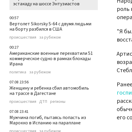
Народ
эстакаду на шоссе Энтузиастов
роль 
опера
00:57
Вертолет Sikorsky S-64 с двумя людьми
на борту разбился в США
"Я бы
происшествия
за рубежом
восст
00:27
Артис
Американские военные перехватили 51
коммерческое судно в рамках блокады
возра
Ирана
Стебл
политика
за рубежом
07.08 23:56
Ранее
Женщину и ребенка сбил автомобиль
госп
на трассе в Дагестане
расск
происшествия
ДТП
регионы
обычн
07.08 23:41
его с
Мужчина погиб, пытаясь попасть из
Марокко в Испанию на параплане
происшествия
за рубежом