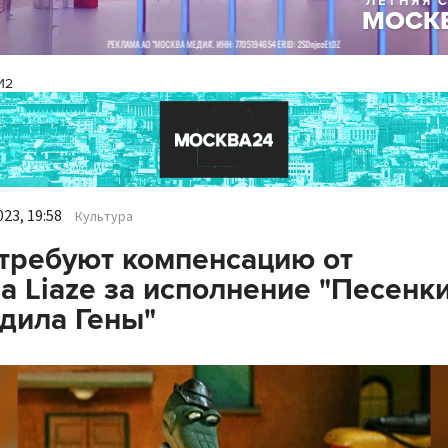
И2
23, 19:58
Культура
требуют компенсацию от
а Liaze за исполнение "Песенк
дила Гены"