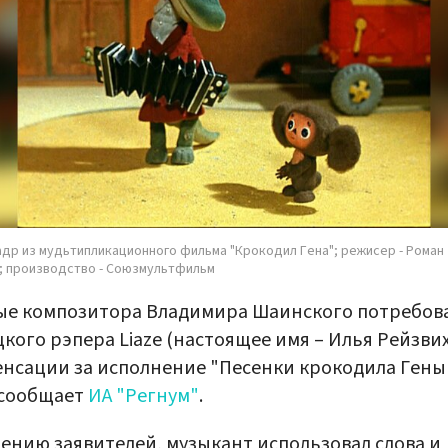
адр из мудьтипликационного фильма "Крокодил Гена"; режисер - Роман
; производство - Союзмультфильм
ые композитора Владимира Шаинского потребова
кого рэпера Liaze (настоящее имя – Илья Рейзвих
нсации за исполнение "Песенки крокодила Гены"
 сообщает
ИА "Регнум"
.
ению заявителей, музыкант использовал слова и