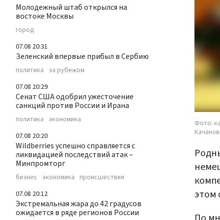
Молодежный штаб открылся на
востоке Москвы
город
07.08 20:31
Зеленский впервые прибыл в Сербию
политика
за рубежом
07.08 20:29
Сенат США одобрил ужесточение
санкций против России и Ирана
политика
экономика
Фото: к
Качанов
07.08 20:20
Wildberries успешно справляется с
Родн
ликвидацией последствий атак –
Минпромторг
немец
бизнес
экономика
происшествия
компе
этом
07.08 20:12
Экстремальная жара до 42 градусов
ожидается в ряде регионов России
По мн