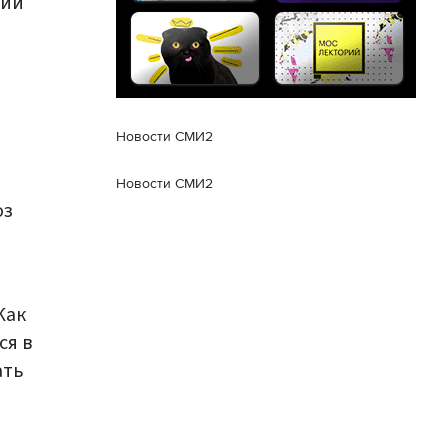
ший
Новости СМИ2
Новости СМИ2
оз
Как
ся в
ать