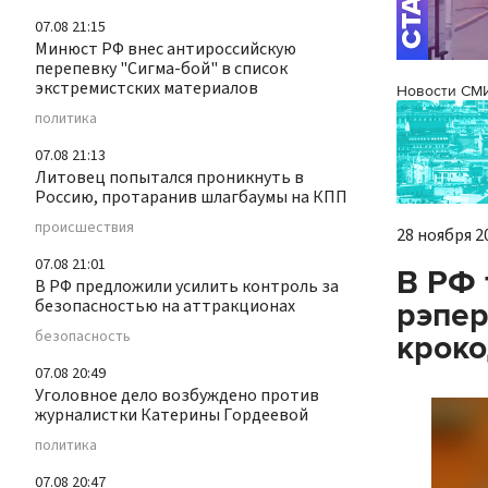
07.08 21:15
Минюст РФ внес антироссийскую
перепевку "Сигма-бой" в список
экстремистских материалов
Новости СМ
политика
07.08 21:13
Литовец попытался проникнуть в
Россию, протаранив шлагбаумы на КПП
происшествия
28 ноября 20
07.08 21:01
В РФ 
В РФ предложили усилить контроль за
безопасностью на аттракционах
рэпер
безопасность
кроко
07.08 20:49
Уголовное дело возбуждено против
журналистки Катерины Гордеевой
политика
07.08 20:47