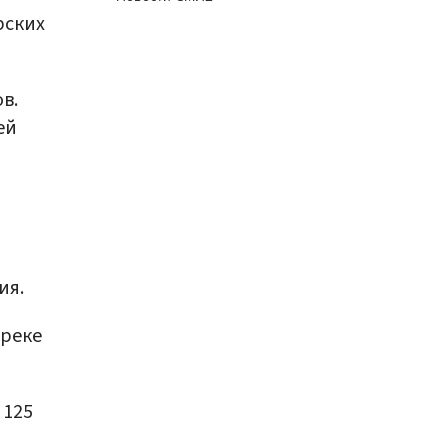
рских
в.
ей
ия.
треке
125