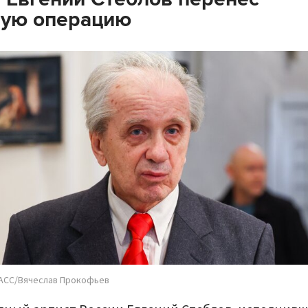
лую операцию
АСС/Вячеслав Прокофьев