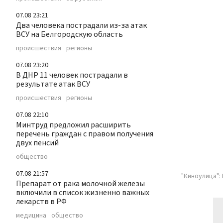
07.08 23:21
Два человека пострадали из-за атак
ВСУ на Белгородскую область
происшествия
регионы
07.08 23:20
В ДНР 11 человек пострадали в
результате атак ВСУ
происшествия
регионы
07.08 22:10
Минтруд предложил расширить
перечень граждан с правом получения
двух пенсий
общество
07.08 21:57
"Киноулица":
Препарат от рака молочной железы
включили в список жизненно важных
лекарств в РФ
медицина
общество