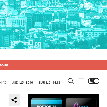
лона
4 °C
USD ЦБ
82.16
EUR ЦБ
94.83