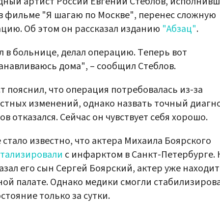
ный артист России Евгений Стеблов, исполнив
в фильме "Я шагаю по Москве", перенес сложную
цию. Об этом он рассказал изданию
"Абзац"
.
л в больнице, делал операцию. Теперь вот
анавливаюсь дома", – сообщил Стеблов.
т пояснил, что операция потребовалась из-за
стных изменений, однако назвать точный диагн
ов отказался. Сейчас он чувствует себя хорошо.
 стало известно, что актера Михаила Боярского
итализировали
с инфарктом в Санкт-Петербурге. 
азал его сын Сергей Боярский, актер уже находит
ой палате. Однако медики смогли стабилизиров
остояние только за сутки.