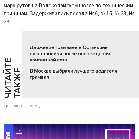
маршрутов на Волоколамском шоссе по техническим
причинам. Задерживались поезда № 6, № 15, № 23, №
28.
Движение трамваев в Останкине
восстановили после повреждения
контактной сети
Ч
И
Т
А
Т
Е
Т
А
К
Ж
Й
Е
В Москве выбрали лучшего водителя
трамвая
транспорт
город