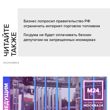
Бизнес попросил правительство РФ
ограничить интернет-торговлю топливом
Ч
И
Т
А
Т
Е
Т
А
К
Ж
Й
Е
Госдума не будет оплачивать бензин
депутатам на запрещенных иномарках
экономика