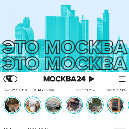
ВОЗДУХ +26 °C
АТМ 746 ММ
ВЕТЕР 1 М/С
ВЛАЖН 73%