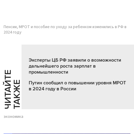
Пенсии, МРОТ и пособие по уходу за ребенком изменились в РФ в
2024 году
Эксперты ЦБ РФ заявили о возможности
дальнейшего роста зарплат в
промышленности
Ч
И
Т
А
Т
Е
Т
А
К
Ж
Й
Е
Путин сообщил о повышении уровня МРОТ
в 2024 году в России
экономика