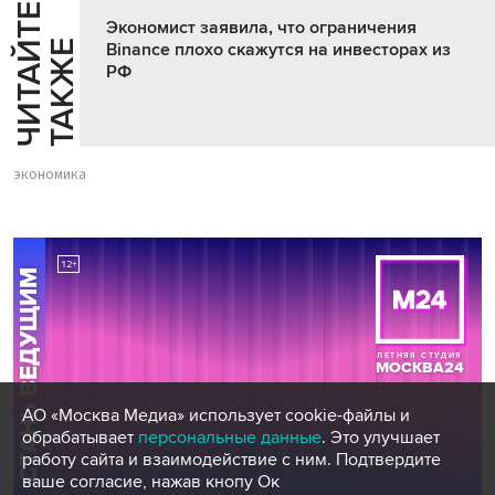
Ч
И
Т
А
Т
Е
Т
А
К
Ж
Экономист заявила, что ограничения
Й
Е
Binance плохо скажутся на инвесторах из
РФ
экономика
АО «Москва Медиа» использует cookie-файлы и
обрабатывает
персональные данные
. Это улучшает
работу сайта и взаимодействие с ним. Подтвердите
ваше согласие, нажав кнопу Ок