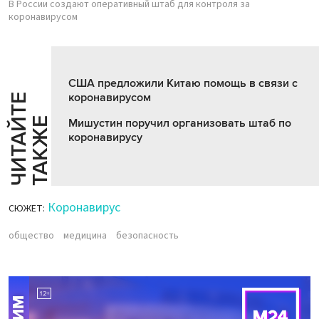
В России создают оперативный штаб для контроля за
коронавирусом
США предложили Китаю помощь в связи с
коронавирусом
Ч
И
Т
А
Т
Е
Т
А
К
Ж
Й
Е
Мишустин поручил организовать штаб по
коронавирусу
Коронавирус
СЮЖЕТ:
общество
медицина
безопасность