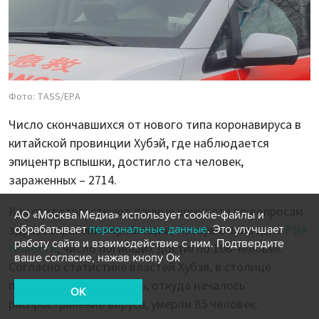
Фото: TASS/EPA
Число скончавшихся от нового типа коронавируса в
китайской провинции Хубэй, где наблюдается
эпицентр вспышки, достигло ста человек,
зараженных – 2714.
Как свидетельствуют данные комитета по вопросам
АО «Москва Медиа» использует cookie-файлы и
здравоохранения провинции, которые приводит
РИА
обрабатывает
персональные данные
. Это улучшает
работу сайта и взаимодействие с ним. Подтвердите
Новости
, число погибших достигло 106 человек.
ваше согласие, нажав кнопу Ок
Согласно статистике властей Хубэя, в столице
провинции городе Ухань, откуда началось
OK
распространение вируса, умерли 85 человек.