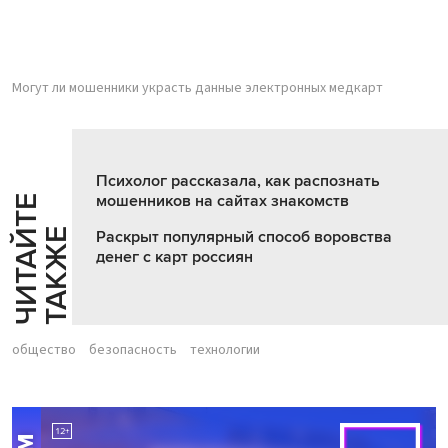
Могут ли мошенники украсть данные электронных медкарт
Психолог рассказала, как распознать
мошенников на сайтах знакомств
Ч
И
Т
А
Т
Е
Т
А
К
Ж
Й
Е
Раскрыт популярный способ воровства
денег с карт россиян
общество
безопасность
технологии