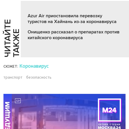
Azur Air приостановила перевозку
туристов на Хайнань из-за коронавируса
Ч
И
Т
А
Т
Е
Т
А
К
Ж
Й
Е
Онищенко рассказал о препаратах против
китайского коронавируса
Коронавирус
СЮЖЕТ:
транспорт
безопасность