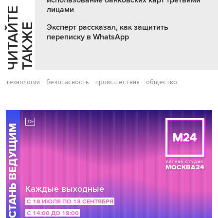
лицами
Ч
И
Т
А
Т
Е
Т
А
К
Ж
Й
Е
Эксперт рассказал, как защитить
переписку в WhatsApp
технологии
безопасность
происшествия
общество