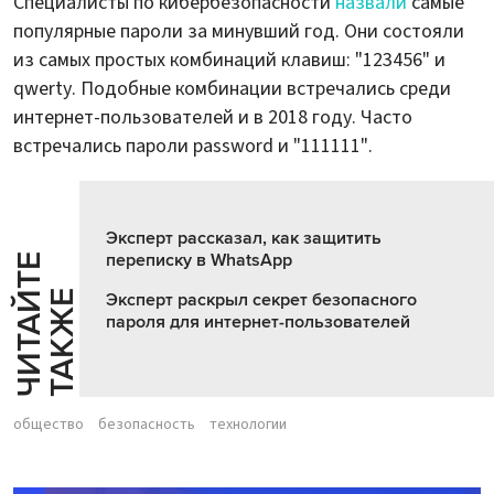
Специалисты по кибербезопасности
назвали
самые
популярные пароли за минувший год. Они состояли
из самых простых комбинаций клавиш: "123456" и
qwerty. Подобные комбинации встречались среди
интернет-пользователей и в 2018 году. Часто
встречались пароли password и "111111".
Эксперт рассказал, как защитить
переписку в WhatsApp
Ч
И
Т
А
Т
Е
Т
А
К
Ж
Й
Е
Эксперт раскрыл секрет безопасного
пароля для интернет-пользователей
общество
безопасность
технологии