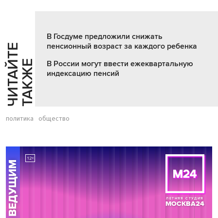
В Госдуме предложили снижать
пенсионный возраст за каждого ребенка
Ч
И
Т
А
Т
Е
Т
А
К
Ж
Й
Е
В России могут ввести ежеквартальную
индексацию пенсий
политика
общество