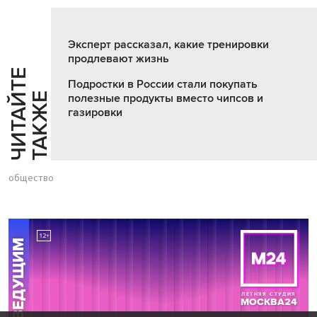
Эксперт рассказал, какие тренировки
продлевают жизнь
Ч
И
Т
А
Т
Е
Т
А
К
Ж
Подростки в России стали покупать
Й
Е
полезные продукты вместо чипсов и
газировки
общество