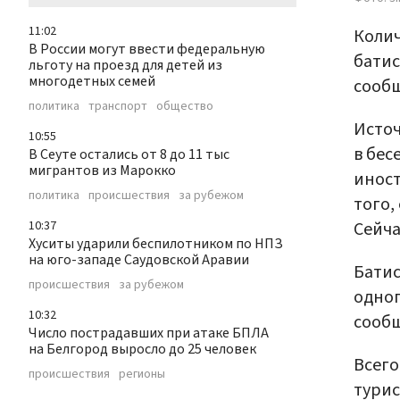
11:02
Колич
В России могут ввести федеральную
батис
льготу на проезд для детей из
многодетных семей
сообщ
политика
транспорт
общество
Источ
10:55
в бес
В Сеуте остались от 8 до 11 тыс
мигрантов из Марокко
иност
политика
происшествия
за рубежом
того,
Сейча
10:37
Хуситы ударили беспилотником по НПЗ
на юго-западе Саудовской Аравии
Бати
происшествия
за рубежом
одног
10:32
сообщ
Число пострадавших при атаке БПЛА
на Белгород выросло до 25 человек
Всего
происшествия
регионы
турис