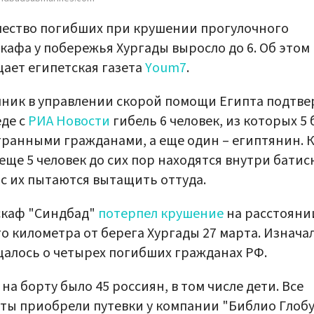
ество погибших при крушении прогулочного
кафа у побережья Хургады выросло до 6. Об этом
ает египетская газета
Youm7
.
ник в управлении скорой помощи Египта подтве
еде с
РИА Новости
гибель 6 человек, из которых 5
ранными гражданами, а еще один – египтянин. 
 еще 5 человек до сих пор находятся внутри батис
с их пытаются вытащить оттуда.
скаф "Синдбад"
потерпел крушение
на расстояни
о километра от берега Хургады 27 марта. Изнача
алось о четырех погибших гражданах РФ.
 на борту было 45 россиян, в том числе дети. Все
ты приобрели путевки у компании "Библио Глобу