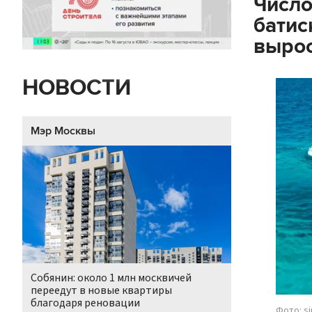
Число
батис
вырос
НОВОСТИ
Мэр Москвы
Собянин: около 1 млн москвичей
переедут в новые квартиры
благодаря реновации
Фото: s