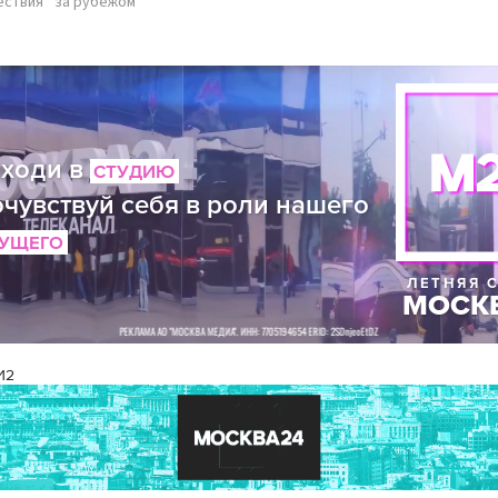
ествия
за рубежом
И2