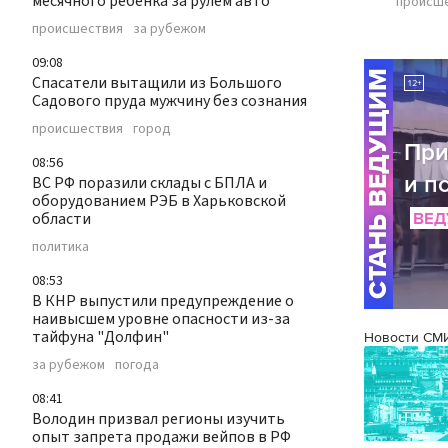
месячного ребенка за рулем авто
происш
происшествия
за рубежом
09:08
Спасатели вытащили из Большого
Садового пруда мужчину без сознания
происшествия
город
08:56
ВС РФ поразили склады с БПЛА и
оборудованием РЭБ в Харьковской
области
политика
08:53
В КНР выпустили предупреждение о
наивысшем уровне опасности из-за
тайфуна "Долфин"
Новости СМ
за рубежом
погода
08:41
Володин призвал регионы изучить
опыт запрета продажи вейпов в РФ