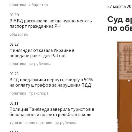
политика
общество
27 марта 202
08:39
Суд а
В МВД рассказали, когда нужно менять
по об
паспорт гражданина РФ
общество
08:27
Финляндия отказала Украине в
передаче ракет для Patriot
политика
за рубежом
08:23
В ГД предложили вернуть скидку в 50%
на оплату штрафов за нарушения ПДД
политика
транспорт
08:11
Полиция Таиланда заверила туристов в
безопасности после стрельбы в школе
туризм
происшествия
за рубежом