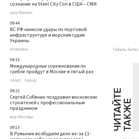
сознание на Steel City Con в США – СМИ
шоу-бизнес
09:44
ВС РФ нанесли удары по портовой
инфраструктуре и морским судам
Украины
политика
Гибель батис
09:33
Международные соревнования по
гребле пройдут в Москве в пятый раз
спорт
город
09:22
Ч
И
Т
А
Т
Е
Т
А
К
Ж
Сергей Собянин поздравил московских
Й
Е
строителей с профессиональным
праздником
мэр Москвы
09:13
В Румынии возбудили дело из-за 11-