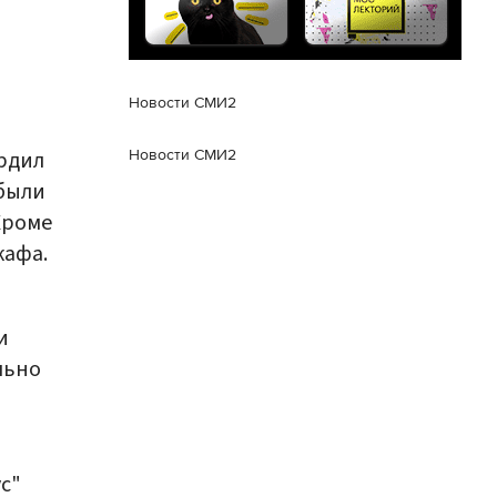
Новости СМИ2
рдил
Новости СМИ2
 были
Кроме
кафа.
и
льно
с"