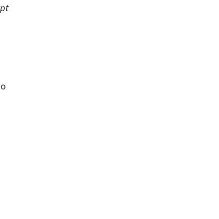
pt
го