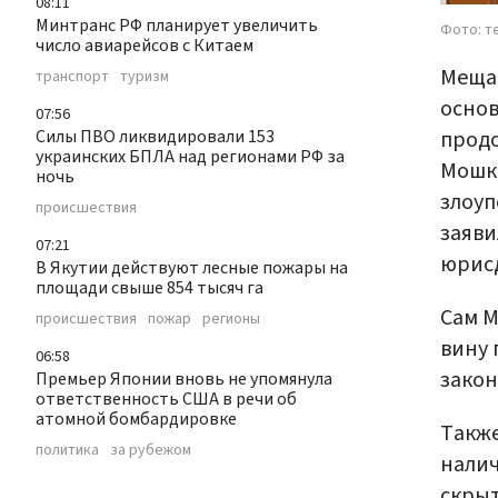
08:11
Минтранс РФ планирует увеличить
Фото: т
число авиарейсов с Китаем
Мещан
транспорт
туризм
основ
07:56
продо
Силы ПВО ликвидировали 153
украинских БПЛА над регионами РФ за
Мошко
ночь
злоу
происшествия
заяви
07:21
юрис
В Якутии действуют лесные пожары на
площади свыше 854 тысяч га
Сам М
происшествия
пожар
регионы
вину 
06:58
закон
Премьер Японии вновь не упомянула
ответственность США в речи об
атомной бомбардировке
Также
политика
за рубежом
налич
скрыт