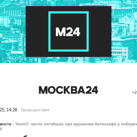
+2
5, 14:28
Происшествия
вости
/
Youm7: число погибших при крушении батискафа у побере
6