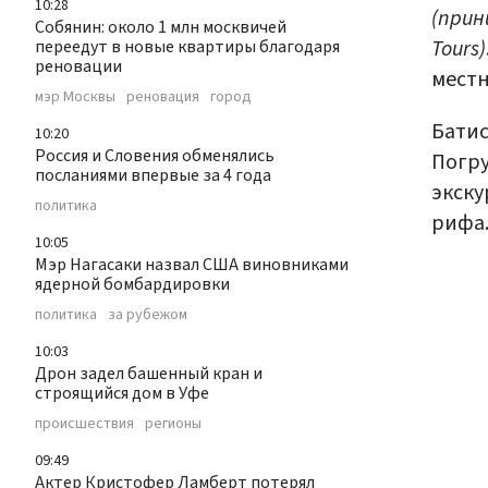
10:28
(прин
Собянин: около 1 млн москвичей
Tours)
переедут в новые квартиры благодаря
реновации
местн
мэр Москвы
реновация
город
Бати
10:20
Россия и Словения обменялись
Погру
посланиями впервые за 4 года
экску
политика
рифа
10:05
Мэр Нагасаки назвал США виновниками
ядерной бомбардировки
политика
за рубежом
10:03
Дрон задел башенный кран и
строящийся дом в Уфе
происшествия
регионы
09:49
Актер Кристофер Ламберт потерял