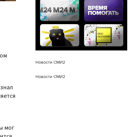
том
Новости СМИ2
Новости СМИ2
изнал
ляется
ы мог
дится