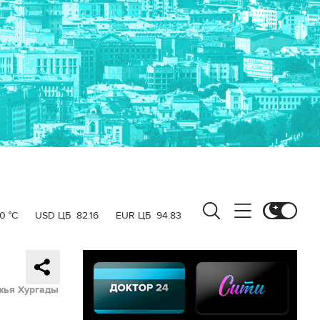
0 °C
USD ЦБ
82.16
EUR ЦБ
94.83
жья Хургады