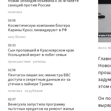
Новая Зеландия объявила о 36-м пакете
санкций против России
политика
03:58
Косметическую компанию блогера
Карины Кросс ликвидируют в РФ
шоу-бизнес
03:33
Фото: М
Сын пропавшей в Красноярском крае
Усольцевой верит в побег семьи
Главн
происшествия
регионы
Новож
02:58
прошл
Пентагон лишил экс-министра ВВС
задум
доступа к секретным данным из-за
утечки о лайнере Трампа
этом
политика
за рубежом
Он по
02:37
Венесуэла запустила программу
вырва
льготных кредитов на ремонт жилья