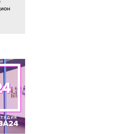
е
цион