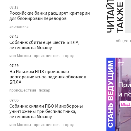
Ч
И
Т
А
Т
Е
Т
А
К
Ж
Й
Е
08:13
Российские банки расширят критерии
для блокировки переводов
экономика
07:45
общест
Собянин: сбиты еще шесть БПЛА,
летевших на Москву
мэр Москвы
происшествия
город
07:29
На Ильском НПЗ произошло
возгорание из-за падения обломков
БПЛА
происшествия
пожар
07:06
Собянин: силами ПВО Минобороны
уничтожены три беспилотника,
летевших на Москву
мэр Москвы
происшествия
город