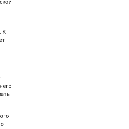
еской
. К
ет
т
 него
вать
ного
то