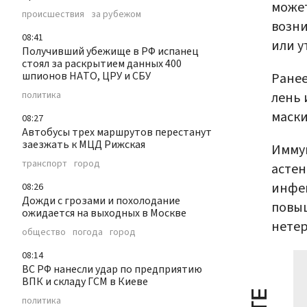
может
происшествия
за рубежом
возни
08:41
или у
Получивший убежище в РФ испанец
стоял за раскрытием данных 400
шпионов НАТО, ЦРУ и СБУ
Ранее
лень 
политика
маски
08:27
Автобусы трех маршрутов перестанут
заезжать к МЦД Рижская
Иммун
транспорт
город
асте
инфек
08:26
Дожди с грозами и похолодание
повыш
ожидается на выходных в Москве
нетер
общество
погода
город
08:14
ВС РФ нанесли удар по предприятию
ВПК и складу ГСМ в Киеве
политика