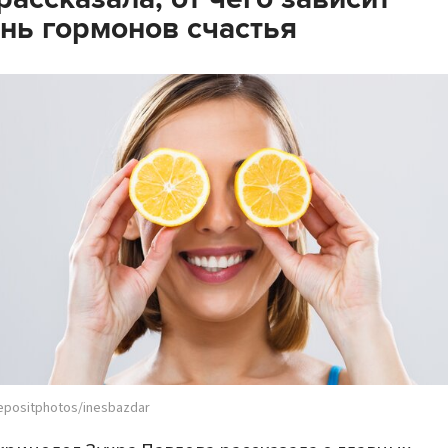
нь гормонов счастья
epositphotos/inesbazdar