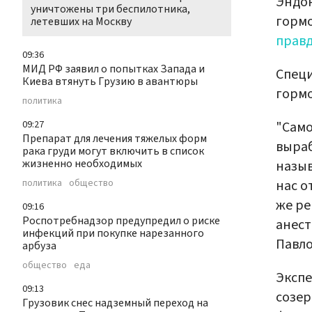
Эндок
уничтожены три беспилотника,
гормо
летевших на Москву
прав
09:36
МИД РФ заявил о попытках Запада и
Специ
Киева втянуть Грузию в авантюры
гормо
политика
"Само
09:27
Препарат для лечения тяжелых форм
выраб
рака груди могут включить в список
жизненно необходимых
назыв
нас о
политика
общество
же ре
09:16
Роспотребнадзор предупредил о риске
анест
инфекций при покупке нарезанного
Павло
арбуза
общество
еда
Экспе
09:13
созер
Грузовик снес надземный переход на