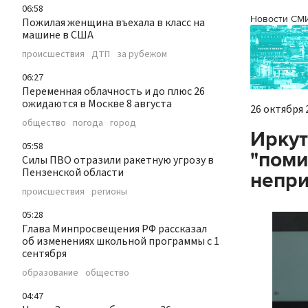
06:58
Новости СМ
Пожилая женщина въехала в класс на
машине в США
происшествия
ДТП
за рубежом
06:27
Переменная облачность и до плюс 26
ожидаются в Москве 8 августа
26 октября 2
общество
погода
город
Иркут
05:58
"поми
Силы ПВО отразили ракетную угрозу в
Пензенской области
непр
происшествия
регионы
05:28
Глава Минпросвещения РФ рассказал
об изменениях школьной программы с 1
сентября
образование
общество
04:47