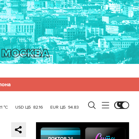
лона
21 °C
USD ЦБ
82.16
EUR ЦБ
94.83