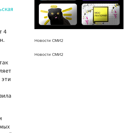
ьская
т 4
н.
Новости СМИ2
Новости СМИ2
так
ляет
 эти
вила
и
имых