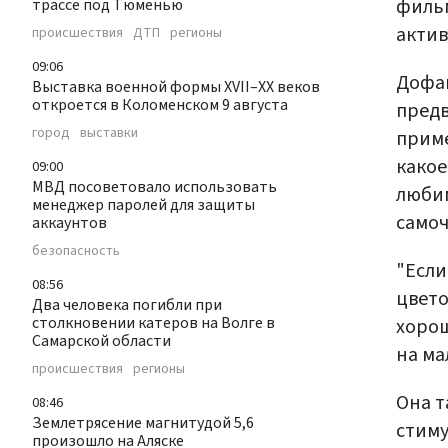
фильм
трассе под Тюменью
актив
происшествия
ДТП
регионы
09:06
Дофам
Выставка военной формы XVII–XX веков
откроется в Коломенском 9 августа
предв
город
выставки
приме
какое
09:00
МВД посоветовало использовать
люби
менеджер паролей для защиты
самоч
аккаунтов
безопасность
"Если
08:56
цвето
Два человека погибли при
столкновении катеров на Волге в
хорош
Самарской области
на ма
происшествия
регионы
Она т
08:46
Землетрясение магнитудой 5,6
стиму
произошло на Аляске