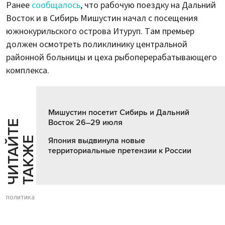
Ранее
сообщалось
, что рабочую поездку на Дальний
Восток и в Сибирь Мишустин начал с посещения
южнокурильского острова Итуруп. Там премьер
должен осмотреть поликлинику центральной
районной больницы и цеха рыбоперерабатывающего
комплекса.
Мишустин посетит Сибирь и Дальний
Восток 26–29 июля
Ч
И
Т
А
Т
Е
Т
А
К
Ж
Й
Е
Япония выдвинула новые
территориальные претензии к России
политика