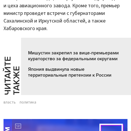
и цеха авиационного завода. Кроме того, премьер
министр проведет встречи с губернаторами
Сахалинской и Иркутской областей, а также
Хабаровского края.
Мишустин закрепил за вице-премьерами
кураторство за федеральными округами
Ч
И
Т
А
Т
Е
Т
А
К
Ж
Й
Е
Япония выдвинула новые
территориальные претензии к России
власть
политика