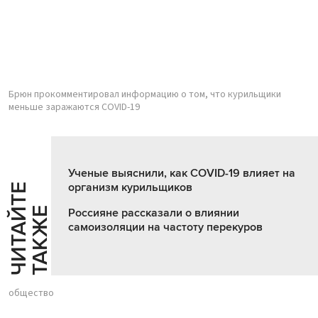
Брюн прокомментировал информацию о том, что курильщики
меньше заражаются COVID-19
Ученые выяснили, как COVID-19 влияет на
организм курильщиков
Ч
И
Т
А
Т
Е
Т
А
К
Ж
Й
Е
Россияне рассказали о влиянии
самоизоляции на частоту перекуров
общество