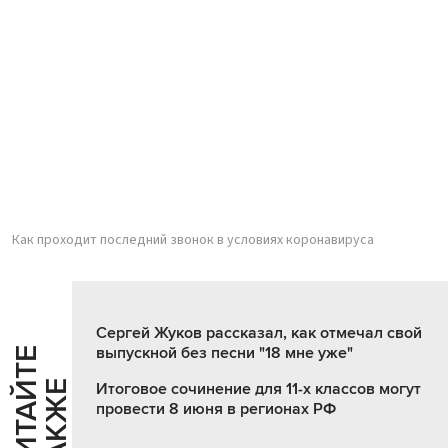
Как проходит последний звонок в условиях коронавируса
Сергей Жуков рассказал, как отмечал свой
выпускной без песни "18 мне уже"
Ч
И
Т
А
Т
Е
Т
А
К
Ж
Й
Е
Итоговое сочинение для 11-х классов могут
провести 8 июня в регионах РФ