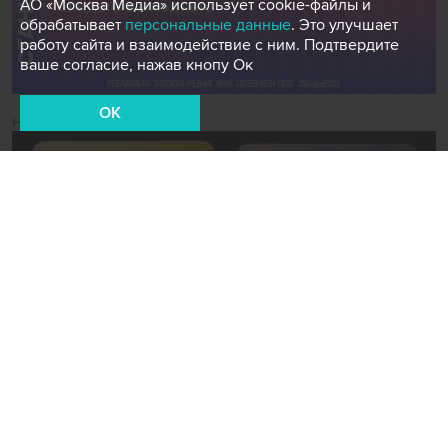
АО «Москва Медиа» использует cookie-файлы и
обрабатывает
персональные данные
. Это улучшает
работу сайта и взаимодействие с ним. Подтвердите
ваше согласие, нажав кнопу Ок
OK
Новости СМИ2