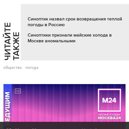
Синоптик назвал срок возвращения теплой
погоды в Россию
Ч
И
Т
А
Т
Е
Т
А
К
Ж
Й
Е
Синоптики признали майские холода в
Москве аномальными
общество
погода