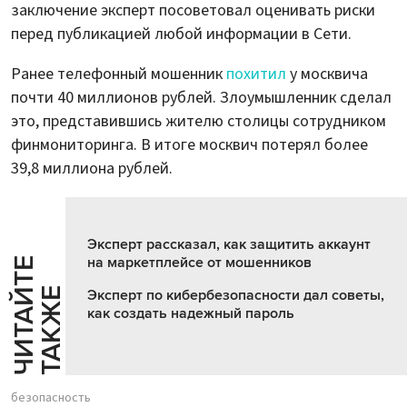
заключение эксперт посоветовал оценивать риски
перед публикацией любой информации в Сети.
Ранее телефонный мошенник
похитил
у москвича
почти 40 миллионов рублей. Злоумышленник сделал
это, представившись жителю столицы сотрудником
финмониторинга. В итоге москвич потерял более
39,8 миллиона рублей.
Эксперт рассказал, как защитить аккаунт
на маркетплейсе от мошенников
Ч
И
Т
А
Т
Е
Т
А
К
Ж
Й
Е
Эксперт по кибербезопасности дал советы,
как создать надежный пароль
безопасность