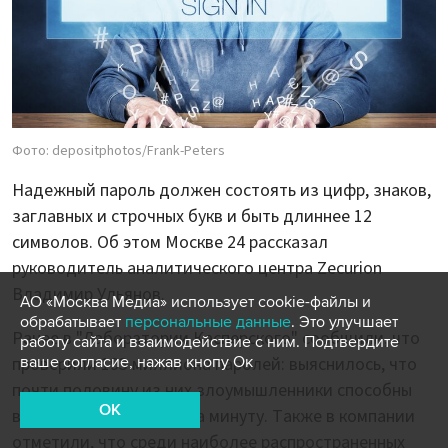
Фото: depositphotos/Frank-Peters
Надежный пароль должен состоять из цифр, знаков,
заглавных и строчных букв и быть длиннее 12
символов. Об этом Москве 24 рассказал
руководитель аналитического центра Zecurion
Владимир Ульянов.
АО «Москва Медиа» использует cookie-файлы и
обрабатывает
персональные данные
. Это улучшает
Ранее в "Лаборатории Касперского" сообщили, что
работу сайта и взаимодействие с ним. Подтвердите
ваше согласие, нажав кнопу Ок
проверили 193 миллиона паролей: выяснилось, что
почти половину из них злоумышленники способны
OK
взломать меньше чем за минуту. Также в компании
отметили, что среди наиболее распространенных