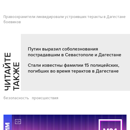
Правоохранители ликвидировали устроивших теракты в Дагестане
боевиков
Путин выразил соболезнования
пострадавшим в Севастополе и Дагестане
Ч
И
Т
А
Т
Е
Т
А
К
Ж
Й
Е
Стали известны фамилии 15 полицейских,
погибших во время терактов в Дагестане
безопасность
происшествия