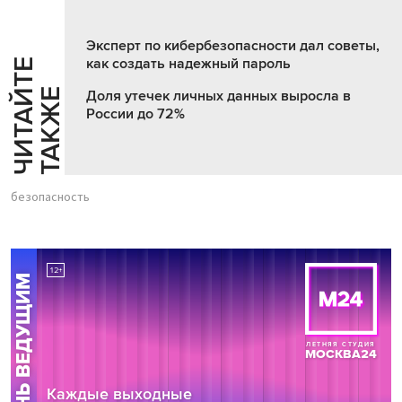
Эксперт по кибербезопасности дал советы,
как создать надежный пароль
Ч
И
Т
А
Т
Е
Т
А
К
Ж
Й
Е
Доля утечек личных данных выросла в
России до 72%
безопасность