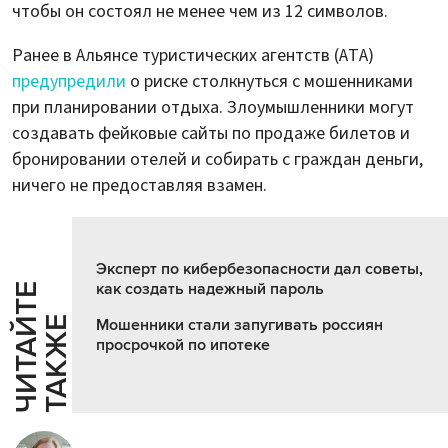
чтобы он состоял не менее чем из 12 символов.
Ранее в Альянсе туристических агентств (АТА)
предупредили
о риске столкнуться с мошенниками
при планировании отдыха. Злоумышленники могут
создавать фейковые сайты по продаже билетов и
бронировании отелей и собирать с граждан деньги,
ничего не предоставляя взамен.
Эксперт по кибербезопасности дал советы,
как создать надежный пароль
Ч
И
Т
А
Т
Е
Т
А
К
Ж
Й
Е
Мошенники стали запугивать россиян
просрочкой по ипотеке