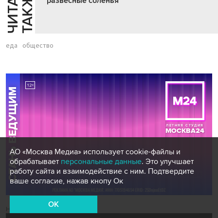
Ч
И
Т
А
Т
Е
Т
А
К
Ж
Й
Е
развесные соленья
еда
общество
АО «Москва Медиа» использует cookie-файлы и
обрабатывает
персональные данные
. Это улучшает
работу сайта и взаимодействие с ним. Подтвердите
ваше согласие, нажав кнопу Ок
OK
Новости СМИ2