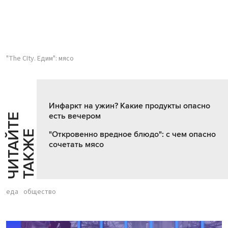
"The CIty. Едим": мясо
Инфаркт на ужин? Какие продукты опасно
есть вечером
Ч
И
Т
А
Т
Е
Т
А
К
Ж
Й
Е
"Откровенно вредное блюдо": с чем опасно
сочетать мясо
еда
общество