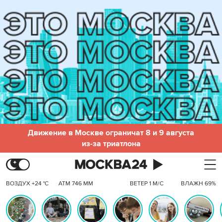
Движение в Москве ограничат 8 и 9 августа
из-за триатлона
ВОЗДУХ +24 °C
АТМ 746 ММ
ВЕТЕР 1 М/С
ВЛАЖН 69%