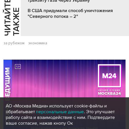
транзиту газа через Украину
Ч
И
Т
А
Т
Е
Т
А
К
Ж
Й
Е
В США придумали способ уничтожения
"Северного потока – 2"
за рубежом
экономика
АО «Москва Медиа» использует cookie-файлы и
обрабатывает
персональные данные
. Это улучшает
работу сайта и взаимодействие с ним. Подтвердите
ваше согласие, нажав кнопу Ок