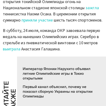
открытия токийской Олимпиады огонь на
Национальном стадионе японской столицы
зажгла
теннисистка Наоми Осака. В церемонии открытия
суммарно
приняли участие
шесть тысяч спортсменов.
В субботу, 24 июля, команда ОКР завоевала первую
медаль на нынешних Олимпийских играх. Серебро в
стрельбе из пневматической винтовки с 10 метров
выиграла
Анастасия Галашина.
Император Японии Нарухито объявил
летние Олимпийские игры в Токио
открытыми
Ч
И
Т
А
Т
Е
Т
А
К
Ж
Первый канал объяснил, почему не
Й
Е
показал сборную Украины на открытии
Олимпиады