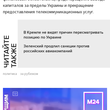
капиталов за пределы Украины и прекращение
предоставления телекоммуникационных услуг.
В Кремле не видят причин пересматривать
позицию по Украине
Ч
И
Т
А
Т
Е
Т
А
К
Ж
Й
Е
Зеленский продлил санкции против
российских авиакомпаний
политика
за рубежом