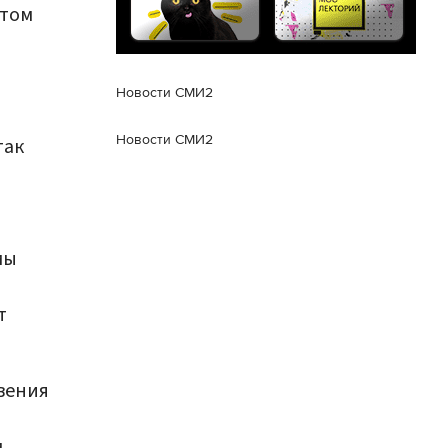
этом
Новости СМИ2
Новости СМИ2
так
мы
т
вения
м