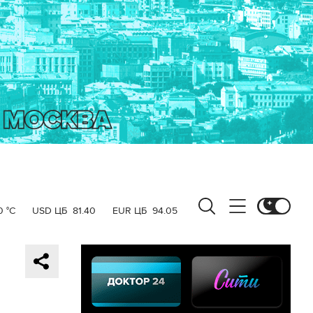
0 °C
USD ЦБ
81.40
EUR ЦБ
94.05