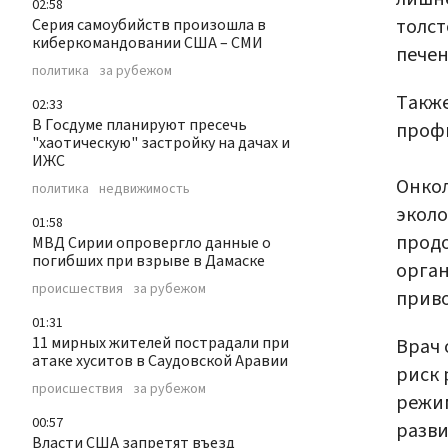
02:58
толст
Серия самоубийств произошла в
киберкомандовании США – СМИ
печен
политика
за рубежом
Также
02:33
В Госдуме планируют пресечь
профи
"хаотическую" застройку на дачах и
ИЖС
Онкол
политика
недвижимость
эколо
01:58
продо
МВД Сирии опровергло данные о
погибших при взрыве в Дамаске
орган
происшествия
за рубежом
приво
01:31
11 мирных жителей пострадали при
Врач 
атаке хуситов в Саудовской Аравии
риск 
происшествия
за рубежом
режим
00:57
разви
Власти США запретят въезд