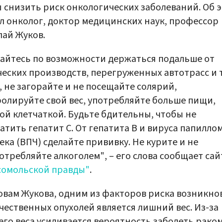
 снизить риск онкологических заболеваний. Об 
л онколог, доктор медицинских наук, профессор
ай Жуков.
айтесь по возможности держаться подальше от
еских производств, перегруженных автотрасс и 
, не загорайте и не посещайте солярий,
олируйте свой вес, употребляйте больше пищи,
ой клетчаткой. Будьте бдительны, чтобы не
атить гепатит С. От гепатита В и вируса папилло
ека (ВПЧ) сделайте прививку. Не курите и не
отребляйте алкоголем", – его слова сообщает сай
сомольской правды"
.
овам Жукова, одним из факторов риска возникно
чественных опухолей является лишний вес. Из-за
го веса усиливается вероятность заболеть рако