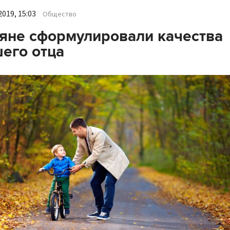
019, 15:03
Общество
яне сформулировали качества
его отца