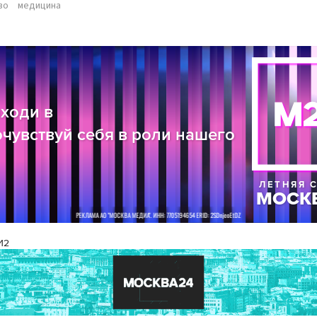
во
медицина
И2