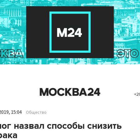
+2
019, 15:04
Общество
ог назвал способы снизить
рака