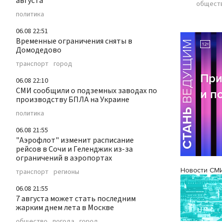
августа
общест
политика
06.08 22:51
Временные ограничения сняты в
Домодедово
транспорт
город
06.08 22:10
СМИ сообщили о подземных заводах по
производству БПЛА на Украине
политика
06.08 21:55
"Аэрофлот" изменит расписание
рейсов в Сочи и Геленджик из-за
ограничений в аэропортах
Новости СМ
транспорт
регионы
06.08 21:55
7 августа может стать последним
жарким днем лета в Москве
общество
погода
город