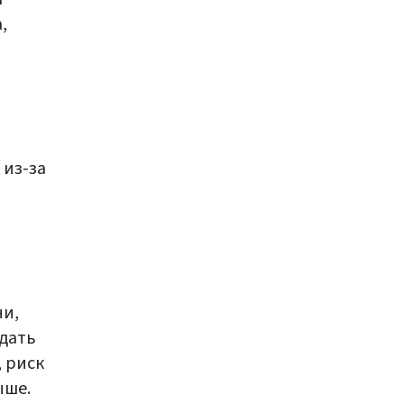
,
 из-за
ни,
юдать
, риск
ыше.