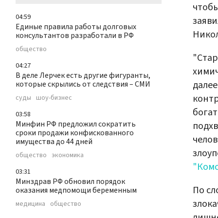
чтобы
04:59
заяви
Единые правила работы долговых
Никол
консультантов разработали в РФ
общество
"Стар
04:27
химич
В деле Лерчек есть другие фигуранты,
далее
которые скрылись от следствия – СМИ
контр
суды
шоу-бизнес
богат
03:58
Минфин РФ предложил сократить
подхв
сроки продажи конфискованного
челов
имущества до 44 дней
злоуп
общество
экономика
"Ком
03:31
Минздрав РФ обновил порядок
По сл
оказания медпомощи беременным
злока
медицина
общество
лишне