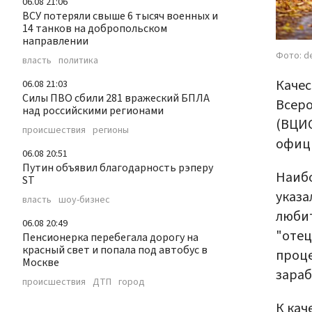
06.08 21:06
ВСУ потеряли свыше 6 тысяч военных и
14 танков на добропольском
направлении
Фото: de
власть
политика
Качес
06.08 21:03
Силы ПВО сбили 281 вражеский БПЛА
Всеро
над российскими регионами
(ВЦИО
происшествия
регионы
офиц
06.08 20:51
Путин объявил благодарность рэперу
Наибо
ST
указа
власть
шоу-бизнес
любит
06.08 20:49
"отец
Пенсионерка перебегала дорогу на
красный свет и попала под автобус в
проце
Москве
зараб
происшествия
ДТП
город
К кач