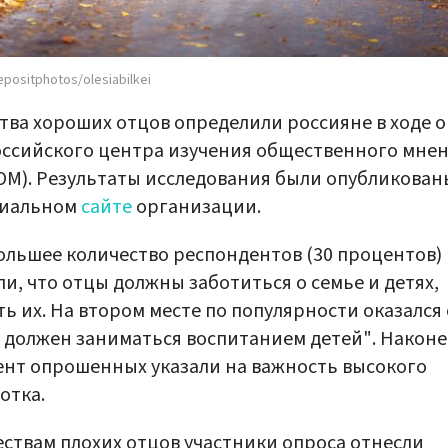
positphotos/olesiabilkei
тва хороших отцов определили россияне в ходе 
ссийского центра изучения общественного мне
М). Результаты исследования были опубликован
иальном
сайте
организации.
льшее количество респондентов (30 процентов)
ли, что отцы должны заботиться о семье и детях,
ь их. На втором месте по популярности оказался
 должен заниматься воспитанием детей". Наконе
нт опрошенных указали на важность высокого
отка.
ествам плохих отцов участники опроса отнесли