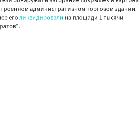
тели обнаружили загорание покрышек и картона
строенном административном торговом здании.
ее его
ликвидировали
на площади 1 тысячи
ратов".