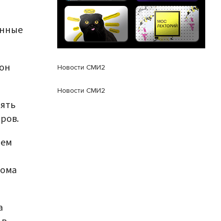
енные
 он
Новости СМИ2
Новости СМИ2
пять
ров.
ьем
дома
а