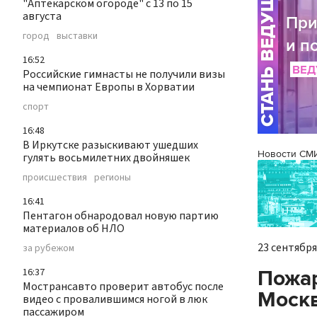
"Аптекарском огороде" с 13 по 15
августа
город
выставки
16:52
Российские гимнасты не получили визы
на чемпионат Европы в Хорватии
спорт
16:48
В Иркутске разыскивают ушедших
Новости СМ
гулять восьмилетних двойняшек
происшествия
регионы
16:41
Пентагон обнародовал новую партию
материалов об НЛО
23 сентября 
за рубежом
Пожар
16:37
Мострансавто проверит автобус после
Моск
видео с провалившимся ногой в люк
пассажиром