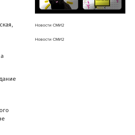
ская,
Новости СМИ2
Новости СМИ2
на
здание
ого
не