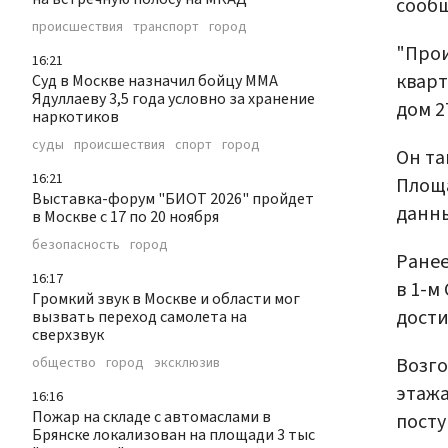
сооб
происшествия
транспорт
город
"Прои
16:21
кварт
Суд в Москве назначил бойцу ММА
Ядуллаеву 3,5 года условно за хранение
дом 2
наркотиков
суды
происшествия
спорт
город
Он та
16:21
Площа
Выставка-форум "БИОТ 2026" пройдет
данны
в Москве с 17 по 20 ноября
безопасность
город
Ране
16:17
в 1-м
Громкий звук в Москве и области мог
дости
вызвать переход самолета на
сверхзвук
Возго
общество
город
эксклюзив
этажа
16:16
Пожар на складе с автомаслами в
посту
Брянске локализован на площади 3 тыс