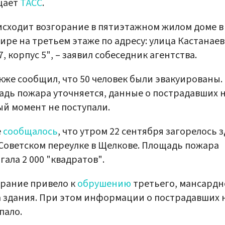
щает
ТАСС
.
сходит возгорание в пятиэтажном жилом доме в
ире на третьем этаже по адресу: улица Кастанаев
7, корпус 5", – заявил собеседник агентства.
кже сообщил, что 50 человек были эвакуированы.
дь пожара уточняется, данные о пострадавших 
й момент не поступали.
е
сообщалось
, что утром 22 сентября загорелось 
 Советском переулке в Щелкове. Площадь пожара
гала 2 000 "квадратов".
рание привело к
обрушению
третьего, мансардн
 здания. При этом информации о пострадавших 
пало.