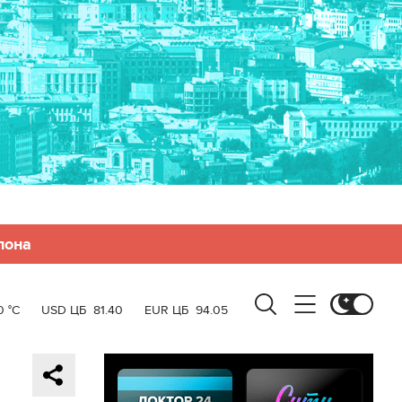
лона
0 °C
USD ЦБ
81.40
EUR ЦБ
94.05