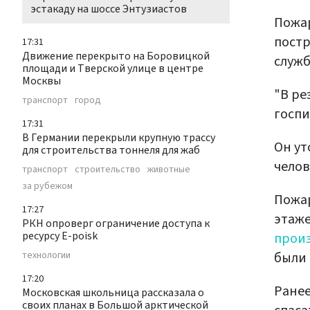
эстакаду на шоссе Энтузиастов
Пожар
постр
17:31
Движение перекрыто на Боровицкой
служ
площади и Тверской улице в центре
Москвы
"В ре
транспорт
город
госпи
17:31
В Германии перекрыли крупную трассу
Он ут
для строительства тоннеля для жаб
челов
транспорт
строительство
животные
за рубежом
Пожар
17:27
этаже
РКН опроверг ограничение доступа к
ресурсу E-poisk
прои
были 
технологии
17:20
Ране
Московская школьница рассказала о
своих планах в Большой арктической