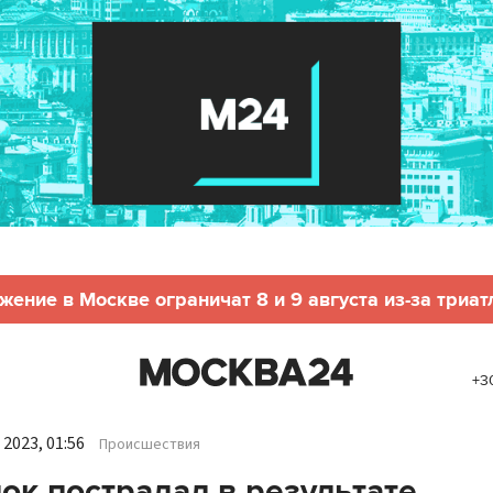
жение в Москве ограничат 8 и 9 августа из-за триат
+3
2023, 01:56
Происшествия
ок пострадал в результате