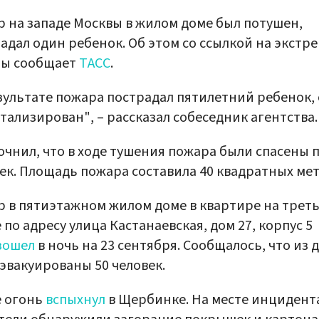
 на западе Москвы в жилом доме был потушен,
адал один ребенок. Об этом со ссылкой на экстр
бы сообщает
ТАСС
.
зультате пожара пострадал пятилетний ребенок,
тализирован", – рассказал собеседник агентства.
очнил, что в ходе тушения пожара были спасены 
ек. Площадь пожара составила 40 квадратных мет
 в пятиэтажном жилом доме в квартире на трет
 по адресу улица Кастанаевская, дом 27, корпус 5
зошел
в ночь на 23 сентября. Сообщалось, что из 
эвакуированы 50 человек.
е огонь
вспыхнул
в Щербинке. На месте инцидент