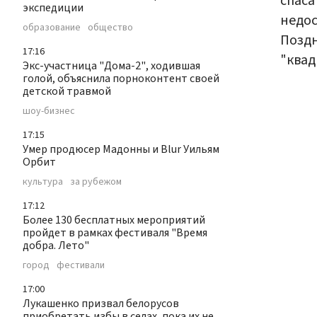
спаса
экспедиции
недо
образование
общество
Поздн
17:16
"квад
Экс-участница "Дома-2", ходившая
голой, объяснила порноконтент своей
детской травмой
шоу-бизнес
17:15
Умер продюсер Мадонны и Blur Уильям
Орбит
культура
за рубежом
17:12
Более 130 бесплатных мероприятий
пройдет в рамках фестиваля "Время
добра. Лето"
город
фестивали
17:00
Лукашенко призвал белорусов
приобретать избы в селах, пока их не