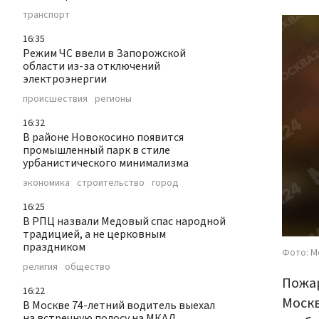
транспорт
16:35
Режим ЧС ввели в Запорожской
области из-за отключений
электроэнергии
происшествия
регионы
16:32
В районе Новокосино появится
промышленный парк в стиле
урбанистического минимализма
экономика
строительство
город
16:25
В РПЦ назвали Медовый спас народной
традицией, а не церковным
праздником
Фото: М
религия
общество
Пожар
16:22
Москв
В Москве 74-летний водитель выехал
на встречную полосу на МКАД