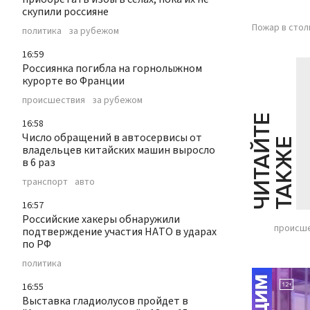
скупили россияне
Пожар в сто
политика
за рубежом
16:59
Россиянка погибла на горнолыжном
курорте во Франции
происшествия
за рубежом
Ч
И
Т
А
Т
Е
Т
А
К
Ж
16:58
Число обращений в автосервисы от
Й
Е
владельцев китайских машин выросло
в 6 раз
транспорт
авто
16:57
Российские хакеры обнаружили
происш
подтверждение участия НАТО в ударах
по РФ
политика
16:55
Выставка гладиолусов пройдет в