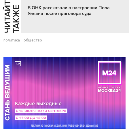
Ч
И
Т
А
Т
Е
Т
А
К
Ж
Й
Е
В ОНК рассказали о настроении Пола
Уилана после приговора суда
политика
общество