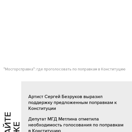
"Мосгорсправка": где проголосовать по поправкам в Конституцию
Артист Сергей Безруков выразил
поддержку предложенным поправкам к
Конституции
Ч
И
Т
А
Т
Е
Т
А
К
Ж
Депутат МГД Метлина отметила
необходимость голосования по поправкам
в Конституцию