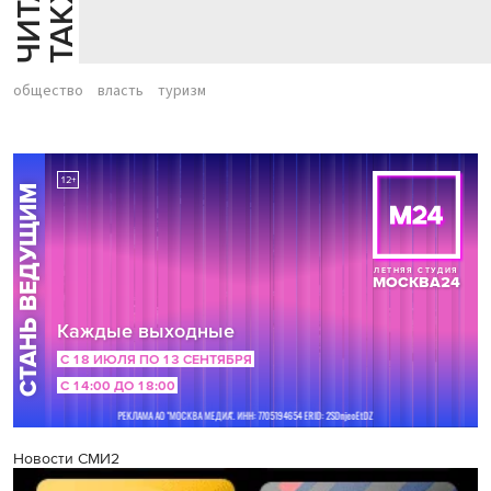
Й
Е
общество
власть
туризм
Новости СМИ2