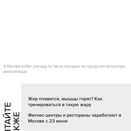
В Москве побит рекорд по числу поездок на городских прокатных
велосипедах
Жир плавится, мышцы горят? Как
тренироваться в такую жару
Ч
И
Т
А
Т
Е
Т
А
К
Ж
Й
Е
Фитнес-центры и рестораны заработают в
Москве с 23 июня