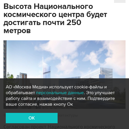
Высота Национального
космического центра будет
достигать почти 250
метров
АО «Москва Медиа» использует cookie-файлы и
обрабатывает
персональные данные
. Это улучшает
работу сайта и взаимодействие с ним. Подтвердите
ваше согласие, нажав кнопу Ок
Фото: пресс-служба Москомархитектуры
OK
Согласован проект Национального космического