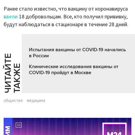
Ранее стало известно, что вакцину от коронавируса
ввели
18 добровольцам. Все, кто получил прививку,
будут наблюдаться в стационаре в течение 28 дней.
Испытания вакцины от COVID-19 начались
в России
Ч
И
Т
А
Т
Е
Т
А
К
Ж
Й
Е
Клинические исследования вакцины от
COVID-19 пройдут в Москве
общество
медицина