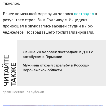
тяжелое.
Ранее по меньшей мере один человек
пострадал
в
результате стрельбы в Голливуде. Инцидент
произошел в звукозаписывающей студии в Лос-
Анджелесе. Пострадавшего госпитализировали.
Свыше 20 человек пострадали в ДТП с
автобусом в Германии
Ч
И
Т
А
Т
Е
Т
А
К
Ж
Й
Е
Мужчина открыл стрельбу в Россоши
Воронежской области
происшествия
за рубежом