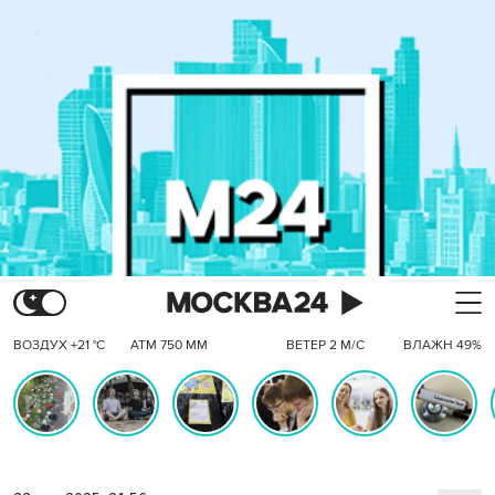
ВОЗДУХ +21 °C
АТМ 750 ММ
ВЕТЕР 2 М/С
ВЛАЖН 49%