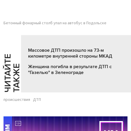
Бетонный фонарный столб упал на автобус в Подольске
Массовое ДТП произошло на 73-м
километре внутренней стороны МКАД
Ч
И
Т
А
Т
Е
Т
А
К
Ж
Й
Е
Женщина погибла в результате ДТП с
"Газелью" в Зеленограде
происшествия
ДТП