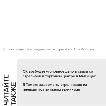
Уголовное дело возбуждено после стрельбы в ТЦ в Мытищах
СК возбудил уголовное дело в связи со
стрельбой в торговом центре в Мытищах
Ч
И
Т
А
Т
Е
Т
А
К
Ж
Й
Е
В Томске задержаны стрелявшие из
пневматики по окнам техникума