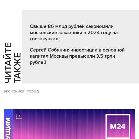
Свыше 86 млрд рублей сэкономили
московские заказчики в 2024 году на
госзакупках
Ч
И
Т
А
Т
Е
Т
А
К
Ж
Сергей Собянин: инвестиции в основной
Й
Е
капитал Москвы превысили 3,5 трлн
рублей
экономика
город