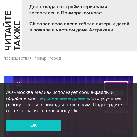
Два склада со стройматериалами
загорелись в Приморском крае
Ч
И
Т
А
Т
Е
Т
А
К
Ж
Й
Е
СК завел дело после гибели пятерых детей
в пожаре в частном доме Астрахани
происшествия
пожар
город
АО «Москва Медиа» использует cookie-файлы и
обрабатывает
персональные данные
. Это улучшает
работу сайта и взаимодействие с ним. Подтвердите
ваше согласие, нажав кнопу Ок
OK