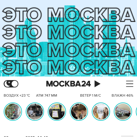
ВОЗДУХ +23 °C
АТМ 747 ММ
ВЕТЕР 1 М/С
ВЛАЖН 46%