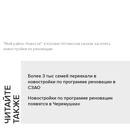
"Мой район. Новости": в Косино-Ухтомском начали заселять
новостройки по реновации
Более 3 тыс семей переехали в
новостройки по программе реновации в
СЗАО
Ч
И
Т
А
Т
Е
Т
А
К
Ж
Й
Е
Новостройки по программе реновации
появятся в Черемушках