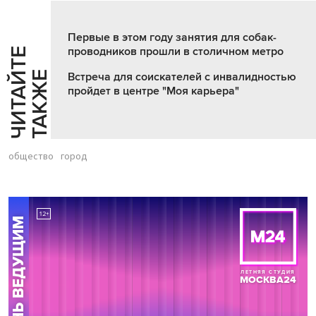
Первые в этом году занятия для собак-
проводников прошли в столичном метро
Ч
И
Т
А
Т
Е
Т
А
К
Ж
Й
Е
Встреча для соискателей с инвалидностью
пройдет в центре "Моя карьера"
общество
город