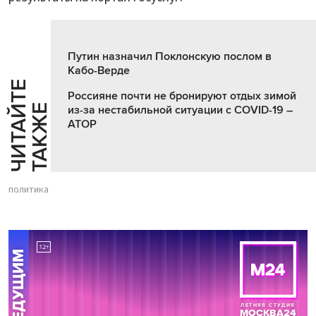
Путин назначил Поклонскую послом в
Кабо-Верде
Ч
И
Т
А
Т
Е
Т
А
К
Ж
Россияне почти не бронируют отдых зимой
Й
Е
из-за нестабильной ситуации с COVID-19 –
АТОР
политика