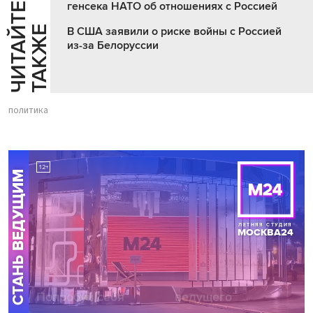
генсека НАТО об отношениях с Россией
Ч
И
Т
А
Т
Е
Т
А
К
Ж
Й
Е
В США заявили о риске войны с Россией
из-за Белоруссии
политика