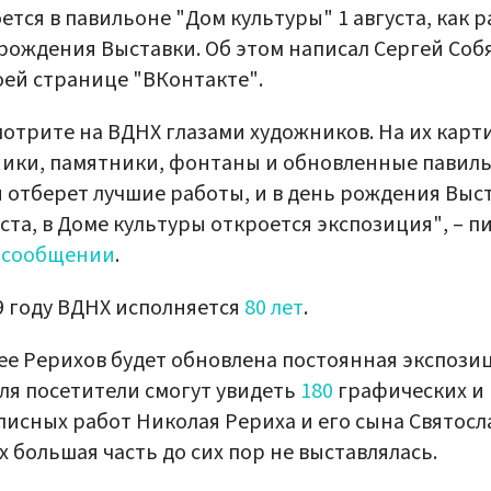
ется в павильоне "Дом культуры" 1 августа, как р
рождения Выставки. Об этом написал Сергей Соб
оей странице "ВКонтакте".
отрите на ВДНХ глазами художников. На их карти
ики, памятники, фонтаны и обновленные павил
отберет лучшие работы, и в день рождения Выст
уста, в Доме культуры откроется экспозиция", – п
в
сообщении
.
9 году ВДНХ исполняется
80 лет
.
ее Рерихов будет обновлена постоянная экспозиц
ля посетители смогут увидеть
180
графических и
исных работ Николая Рериха и его сына Святосл
х большая часть до сих пор не выставлялась.