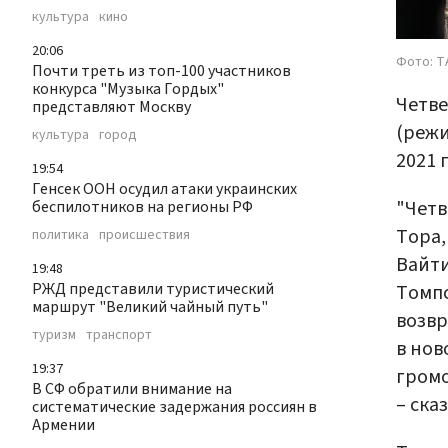
культура
кино
20:06
Фото: Т
Почти треть из топ-100 участников
конкурса "Музыка Гордых"
Четве
представляют Москву
(режи
культура
город
2021 
19:54
Генсек ООН осудил атаки украинских
"Четв
беспилотников на регионы РФ
Тора,
политика
происшествия
Вайти
19:48
РЖД представили туристический
Томпс
маршрут "Великий чайный путь"
возвр
туризм
транспорт
в нов
19:37
громо
В СФ обратили внимание на
– ска
систематические задержания россиян в
Армении