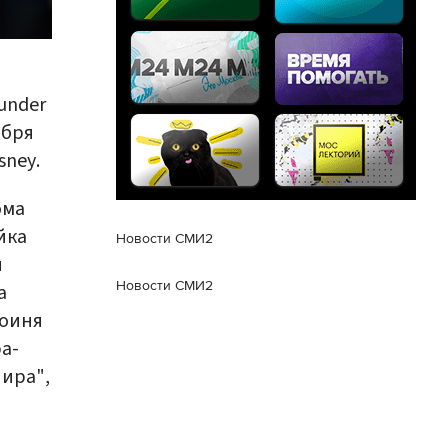
under
ября
sney.
ома
йка
Новости СМИ2
ы
Новости СМИ2
а
роиня
а-
ира",