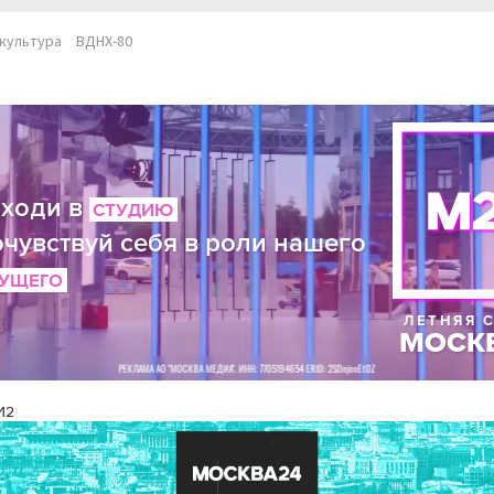
культура
ВДНХ-80
И2