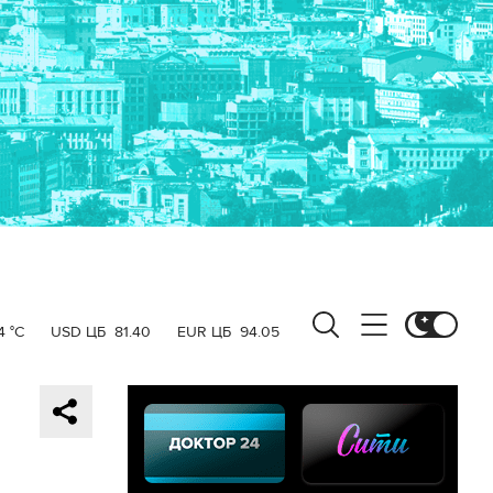
4 °C
USD ЦБ
81.40
EUR ЦБ
94.05