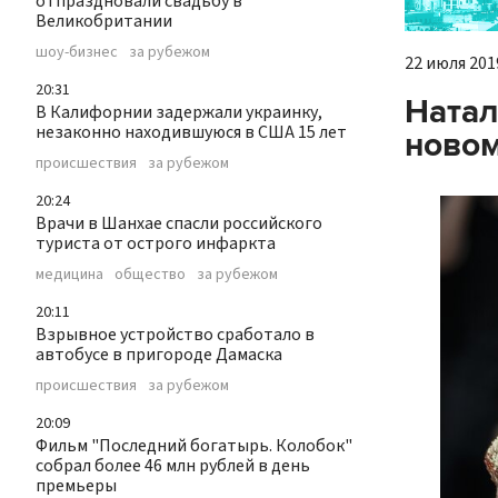
отпраздновали свадьбу в
Великобритании
шоу-бизнес
за рубежом
22 июля 2019
20:31
Натал
В Калифорнии задержали украинку,
незаконно находившуюся в США 15 лет
новом
происшествия
за рубежом
20:24
Врачи в Шанхае спасли российского
туриста от острого инфаркта
медицина
общество
за рубежом
20:11
Взрывное устройство сработало в
автобусе в пригороде Дамаска
происшествия
за рубежом
20:09
Фильм "Последний богатырь. Колобок"
собрал более 46 млн рублей в день
премьеры