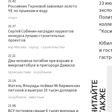
21:42
23 ию
Россиянин Терновой завоевал золото
экспо
ЧЕ по прыжкам в воду
Полит
спорт
колле
21:37
"Косм
Сергей Собянин наградил лауреатов
конкурса лучших строительных
проектов
Юбиле
мэр Москвы
город
строительство
и гос
21:21
гастр
Два человека погибли при взрыве в
микроавтобусе в пригороде Дамаска
происшествия
за рубежом
21:16
Ч
И
Т
А
Т
Е
Т
А
К
Ж
Житель Флориды поймал 96 бирманских
питонов и выиграл 10 тысяч долларов
Й
Е
за рубежом
животные
21:06
ВСУ потеряли свыше 6 тысяч военных и