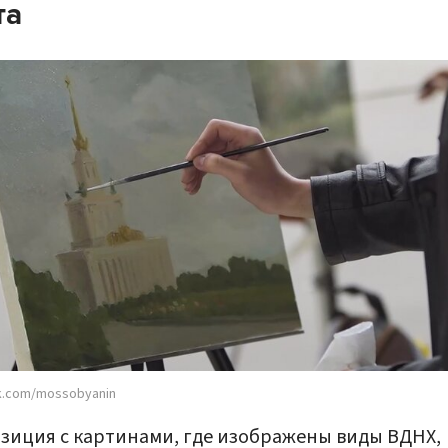
та
k.com/mossobyanin
зиция с картинами, где изображены виды ВДНХ,