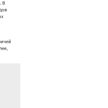
в
. В
дов
ых
вичей
лее,