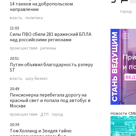
14 танков на добропольском
направлении
город
власть
политика
21:03
Силы ПВО сбили 281 вражеский БПЛА
над российскими регионами
происшествия
регионы
20:51
Путин объявил благодарность рэперу
ST
власть
шоу-бизнес
20:49
Пенсионерка перебегала дорогу на
красный свет и попала под автобус в
Москве
Новости СМ
происшествия
ДТП
город
20:39
Том Холланд и Зендея тайно