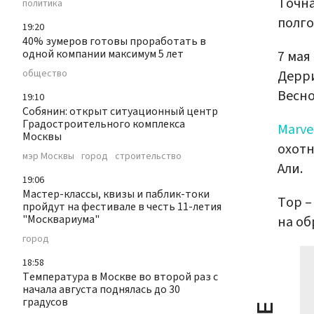
Точна
политика
полго
19:20
40% зумеров готовы проработать в
одной компании максимум 5 лет
7 мая
Дерри
общество
Весно
19:10
Собянин: открыт ситуационный центр
Градостроительного комплекса
Marve
Москвы
охотн
мэр Москвы
город
строительство
Али.
19:06
Мастер-классы, квизы и паблик-токи
Тор –
пройдут на фестивале в честь 11-летия
"Москвариума"
на об
город
18:58
Температура в Москве во второй раз с
начала августа поднялась до 30
градусов