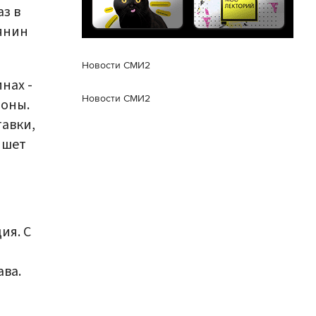
аз в
янин
Новости СМИ2
нах -
Новости СМИ2
ьоны.
авки,
ишет
ия. С
ава.