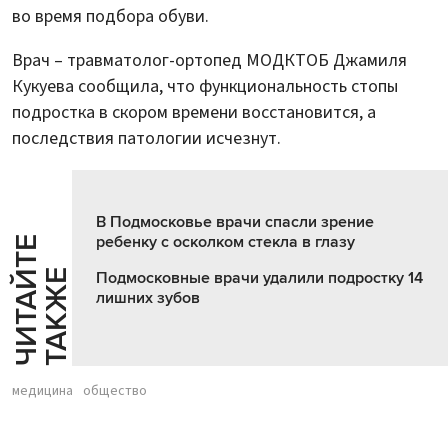
во время подбора обуви.
Врач – травматолог-ортопед МОДКТОБ Джамиля
Кукуева сообщила, что функциональность стопы
подростка в скором времени восстановится, а
последствия патологии исчезнут.
В Подмосковье врачи спасли зрение
ребенку с осколком стекла в глазу
Ч
И
Т
А
Т
Е
Т
А
К
Ж
Й
Е
Подмосковные врачи удалили подростку 14
лишних зубов
медицина
общество