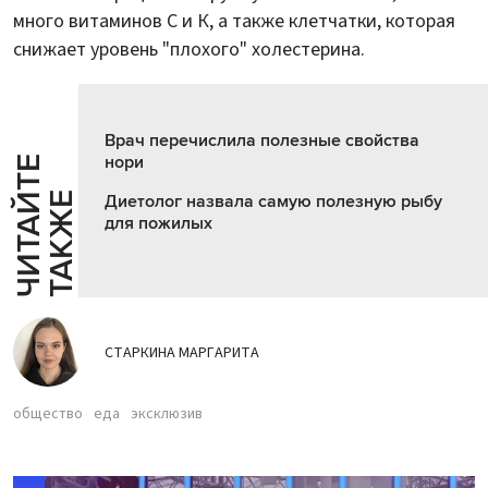
много витаминов С и К, а также клетчатки, которая
снижает уровень "плохого" холестерина.
Врач перечислила полезные свойства
нори
Ч
И
Т
А
Т
Е
Т
А
К
Ж
Й
Е
Диетолог назвала самую полезную рыбу
для пожилых
СТАРКИНА МАРГАРИТА
общество
еда
эксклюзив