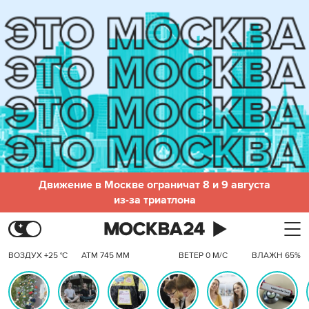
Движение в Москве ограничат 8 и 9 августа
из-за триатлона
ВОЗДУХ +25 °C
АТМ 745 ММ
ВЕТЕР 0 М/С
ВЛАЖН 65%