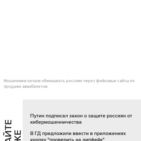
Мошенники начали обманывать россиян через фейковые сайты по
продаже авиабилетов
Путин подписал закон о защите россиян от
кибермошенничества
Ч
И
Т
А
Т
Е
Т
А
К
Ж
В ГД предложили ввести в приложениях
кнопку "проверить на дипфейк"