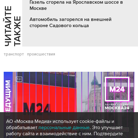
Газель сгорела на Ярославском шоссе в
Москве
Ч
И
Т
А
Т
Е
Т
А
К
Ж
Й
Е
Автомобиль загорелся на внешней
стороне Садового кольца
транспорт
происшествия
АО «Москва Медиа» использует cookie-файлы и
обрабатывает
персональные данные
. Это улучшает
работу сайта и взаимодействие с ним. Подтвердите