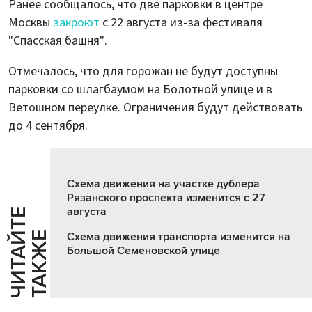
Ранее сообщалось, что две парковки в центре
Москвы
закроют
с 22 августа из-за фестиваля
"Спасская башня".
Отмечалось, что для горожан не будут доступны
парковки со шлагбаумом на Болотной улице и в
Ветошном переулке. Ограничения будут действовать
до 4 сентября.
Схема движения на участке дублера
Рязанского проспекта изменится с 27
августа
Ч
И
Т
А
Т
Е
Т
А
К
Ж
Й
Е
Схема движения транспорта изменится на
Большой Семеновской улице