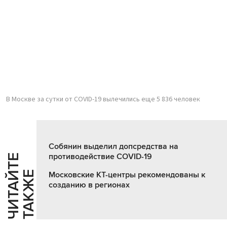
В Москве за сутки от COVID-19 вылечились еще 5 836 человек
Собянин выделил допсредства на
противодействие COVID-19
Ч
И
Т
А
Т
Е
Т
А
К
Ж
Й
Е
Московские КТ-центры рекомендованы к
созданию в регионах