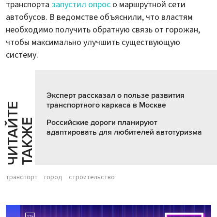
транспорта
запустил опрос
о маршрутной сети
автобусов. В ведомстве объяснили, что властям
необходимо получить обратную связь от горожан,
чтобы максимально улучшить существующую
систему.
Эксперт рассказал о пользе развития
транспортного каркаса в Москве
Ч
И
Т
А
Т
Е
Т
А
К
Ж
Й
Е
Российские дороги планируют
адаптировать для любителей автотуризма
транспорт
город
строительство