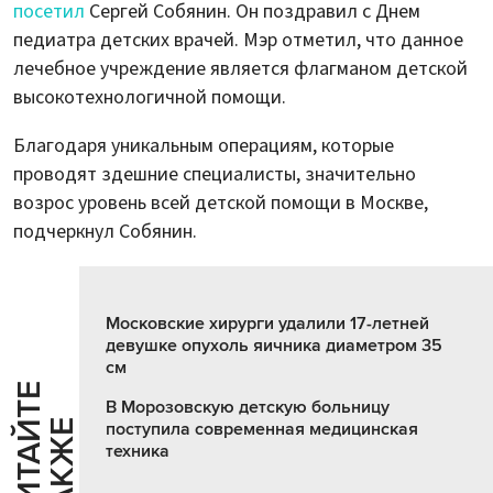
посетил
Сергей Собянин. Он поздравил с Днем
педиатра детских врачей. Мэр отметил, что данное
лечебное учреждение является флагманом детской
высокотехнологичной помощи.
Благодаря уникальным операциям, которые
проводят здешние специалисты, значительно
возрос уровень всей детской помощи в Москве,
подчеркнул Собянин.
Московские хирурги удалили 17-летней
девушке опухоль яичника диаметром 35
см
Ч
И
Т
А
Т
Е
Т
А
К
Ж
В Морозовскую детскую больницу
Й
Е
поступила современная медицинская
техника