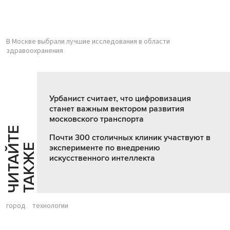
В Москве выбрали лучшие исследования в области
здравоохранения
Урбанист считает, что цифровизация
станет важным вектором развития
московского транспорта
Ч
И
Т
А
Т
Е
Т
А
К
Ж
Почти 300 столичных клиник участвуют в
Й
Е
эксперименте по внедрению
искусственного интеллекта
город
технологии