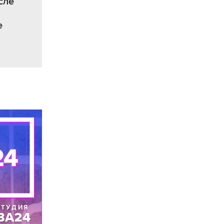
сле
е