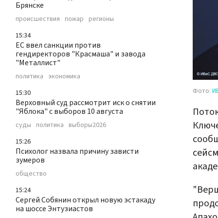
Брянске
происшествия
пожар
регионы
15:34
ЕС ввел санкции против
гендиректоров "Красмаша" и завода
"Металлист"
политика
экономика
Фото:
И
15:30
Верховный суд рассмотрит иск о снятии
Поток
"Яблока" с выборов 10 августа
Ключе
суды
политика
выборы2026
сооб
15:26
сейсм
Психолог назвала причину зависти
зумеров
акаде
общество
"Верш
15:24
Сергей Собянин открыл новую эстакаду
продо
на шоссе Энтузиастов
Апахо