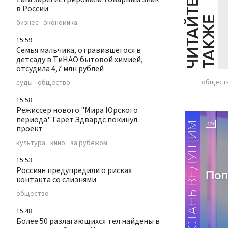
Ч
И
Т
А
Т
Е
Т
А
К
Ж
в России
Й
Е
бизнес
экономика
15:59
Семья мальчика, отравившегося в
детсаду в ТиНАО бытовой химией,
отсудила 4,7 млн рублей
общест
суды
общество
15:58
Режиссер нового "Мира Юрского
периода" Гарет Эдвардс покинул
проект
культура
кино
за рубежом
15:53
Россиян предупредили о рисках
контакта со слизнями
общество
15:48
Более 50 разлагающихся тел найдены в