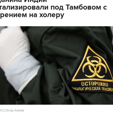
тализировали под Тамбовом с
рением на холеру
АСС/Егор Алеев