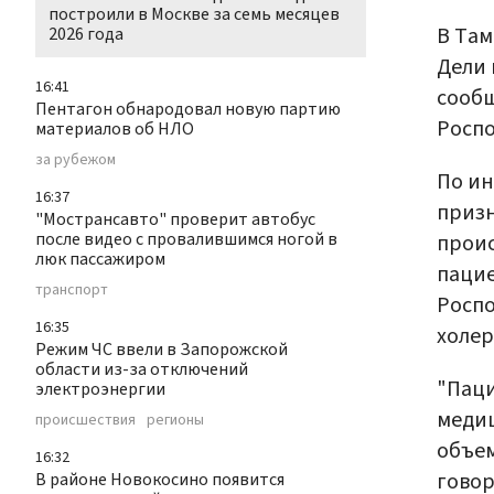
построили в Москве за семь месяцев
В Там
2026 года
Дели 
16:41
сооб
Пентагон обнародовал новую партию
Роспо
материалов об НЛО
за рубежом
По ин
16:37
приз
"Мострансавто" проверит автобус
после видео с провалившимся ногой в
проис
люк пассажиром
пацие
транспорт
Роспо
16:35
холер
Режим ЧС ввели в Запорожской
области из-за отключений
"Паци
электроэнергии
медиц
происшествия
регионы
объем
16:32
говор
В районе Новокосино появится