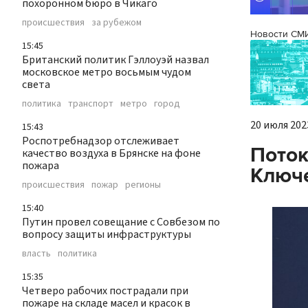
похоронном бюро в Чикаго
происшествия
за рубежом
Новости СМ
15:45
Британский политик Гэллоуэй назвал
московское метро восьмым чудом
света
политика
транспорт
метро
город
20 июля 2023
15:43
Роспотребнадзор отслеживает
Поток
качество воздуха в Брянске на фоне
пожара
Ключе
происшествия
пожар
регионы
15:40
Путин провел совещание с Совбезом по
вопросу защиты инфраструктуры
власть
политика
15:35
Четверо рабочих пострадали при
пожаре на складе масел и красок в