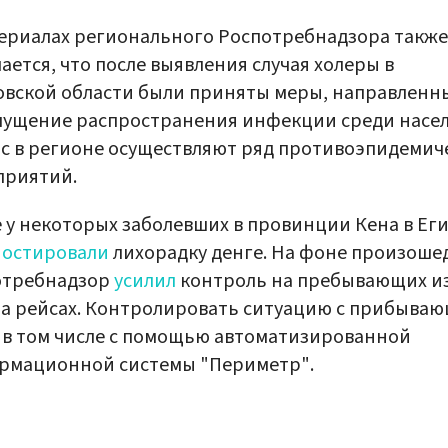
ериалах регионального Роспотребнадзора также
ается, что после выявления случая холеры в
вской области были приняты меры, направленн
ущение распространения инфекции среди насел
с в регионе осуществляют ряд противоэпидемич
приятий.
 у некоторых заболевших в провинции Кена в Ег
ностировали
лихорадку денге. На фоне произоше
отребнадзор
усилил
контроль на пребывающих и
а рейсах. Контролировать ситуацию с прибыва
 в том числе с помощью автоматизированной
рмационной системы "Периметр".