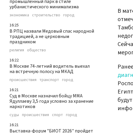
промышленный парк в стиле
урбанистического минимализма
В мат
экономика
строительство
город
отмеч
16:25
Тамбо
В РПЦ назвали Медовый спас народной
недоп
традицией, а не церковным
праздником
Сейча
религия
общество
меро
16:22
Ранее
В Москве 74-летний водитель выехал
на встречную полосу на МКАД
диаг
происшествия
транспорт
город
Росп
16:21
Египт
Суд в Москве назначил бойцу ММА
будут
Ядуллаеву 3,5 года условно за хранение
наркотиков
инфо
суды
происшествия
спорт
город
16:21
Выставка-форум "БИОТ 2026" пройдет