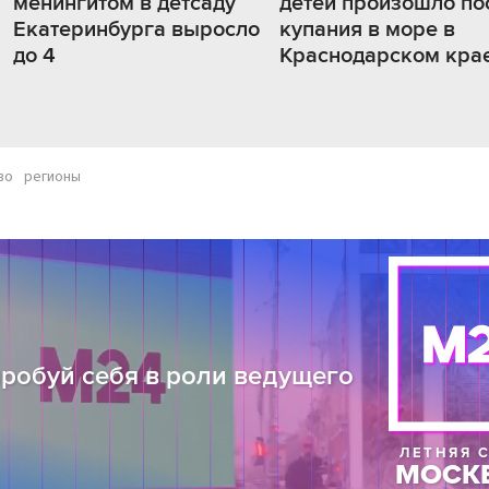
менингитом в детсаду
детей произошло по
Екатеринбурга выросло
купания в море в
до 4
Краснодарском кра
во
регионы