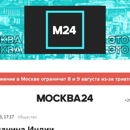
жение в Москве ограничат 8 и 9 августа из-за триат
+2
, 17:17
Общество
данина Индии