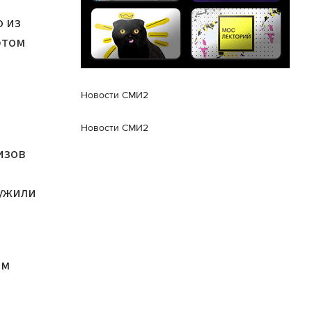
 из
этом
Новости СМИ2
Новости СМИ2
изов
ружили
ом