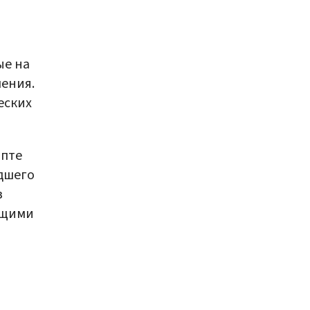
ые на
ения.
еских
ипте
дшего
з
ющими