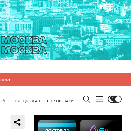
лона
9 °C
USD ЦБ
81.40
EUR ЦБ
94.05