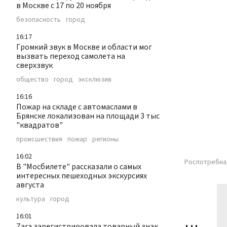
в Москве с 17 по 20 ноября
безопасность
город
16:17
Громкий звук в Москве и области мог
вызвать переход самолета на
сверхзвук
общество
город
эксклюзив
16:16
Пожар на складе с автомаслами в
Брянске локализован на площади 3 тыс
"квадратов"
происшествия
пожар
регионы
16:02
Роспотребнад
В "Мосбилете" рассказали о самых
интересных пешеходных экскурсиях
августа
культура
город
16:01
Zara зарегистрировала товарный знак