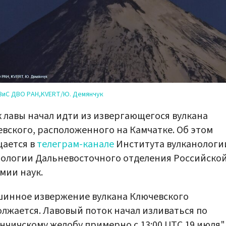
ВиС ДВО РАН,KVERT/Ю. Демянчук
 лавы начал идти из извергающегося вулкана
вского, расположенного на Камчатке. Об этом
щается в
телеграм-канале
Института вулканологи
ологии Дальневосточного отделения Российско
мии наук.
инное извержение вулкана Ключевского
лжается. Лавовый поток начал изливаться по
нчичскому желобу примерно с 13:00 UTC 19 июля",