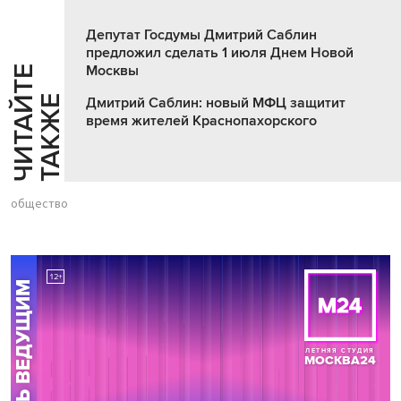
Депутат Госдумы Дмитрий Саблин
предложил сделать 1 июля Днем Новой
Москвы
Ч
И
Т
А
Т
Е
Т
А
К
Ж
Й
Е
Дмитрий Саблин: новый МФЦ защитит
время жителей Краснопахорского
общество