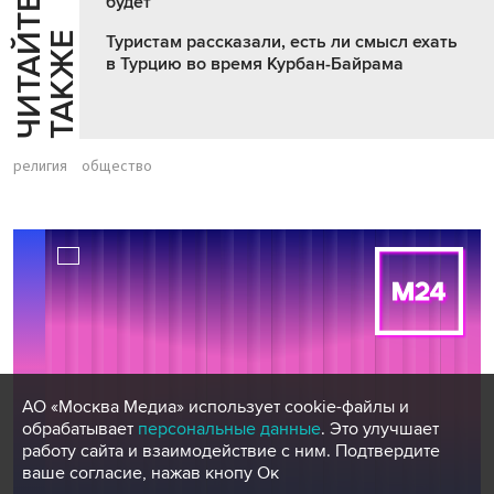
будет
Ч
И
Т
А
Т
Е
Т
А
К
Ж
Й
Е
Туристам рассказали, есть ли смысл ехать
в Турцию во время Курбан-Байрама
религия
общество
АО «Москва Медиа» использует cookie-файлы и
обрабатывает
персональные данные
. Это улучшает
работу сайта и взаимодействие с ним. Подтвердите
ваше согласие, нажав кнопу Ок