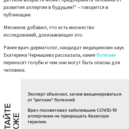
развития аллергии в будущем!" – говорится в
публикации.
Мясников добавил, что есть множество
исследований, доказывающих это.
Ранее врач-дерматолог, кандидат медицинских наук
Екатерина Чернышева рассказала, какие
болезни
переносят голуби и чем они могут быть опасны для
человека.
Эксперт объяснил, зачем вакцинироваться
от "детских" болезней
Ч
И
Т
А
Т
Е
Т
А
К
Ж
Врач посоветовал заболевшим COVID-19
Й
Е
аллергикам не прекращать базисную
терапию