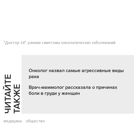
"Доктор 24": ранние симптомы онкологических заболеваний
Онколог назвал самые агрессивные виды
рака
Ч
И
Т
А
Т
Е
Т
А
К
Ж
Й
Е
Врач-маммолог рассказала о причинах
боли в груди у женщин
медицина
общество