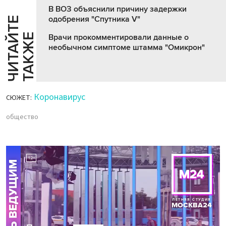
В ВОЗ объяснили причину задержки
одобрения "Спутника V"
Ч
И
Т
А
Т
Е
Т
А
К
Ж
Й
Е
Врачи прокомментировали данные о
необычном симптоме штамма "Омикрон"
Коронавирус
СЮЖЕТ:
общество