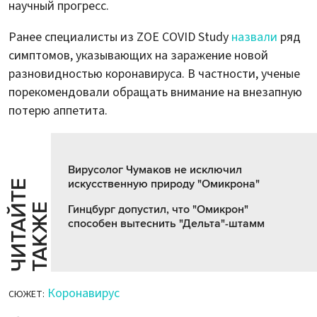
научный прогресс.
Ранее специалисты из ZOE COVID Study
назвали
ряд
симптомов, указывающих на заражение новой
разновидностью коронавируса. В частности, ученые
порекомендовали обращать внимание на внезапную
потерю аппетита.
Вирусолог Чумаков не исключил
искусственную природу "Омикрона"
Ч
И
Т
А
Т
Е
Т
А
К
Ж
Й
Е
Гинцбург допустил, что "Омикрон"
способен вытеснить "Дельта"-штамм
Коронавирус
СЮЖЕТ: