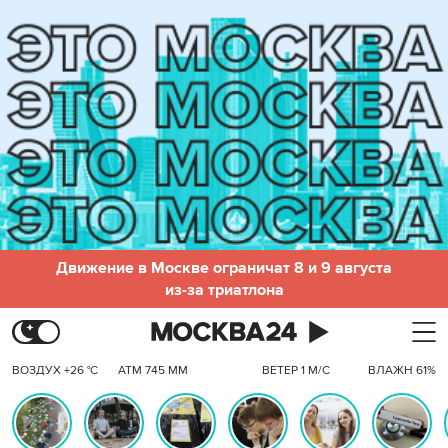
Движение в Москве ограничат 8 и 9 августа
из-за триатлона
ВОЗДУХ +26 °C
АТМ 745 ММ
ВЕТЕР 1 М/С
ВЛАЖН 61%