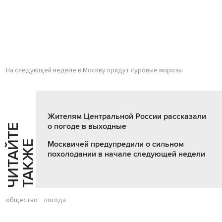
На следующей неделе в Москву придут суровые морозы
Жителям Центральной России рассказали
о погоде в выходные
Ч
И
Т
А
Т
Е
Т
А
К
Ж
Й
Е
Москвичей предупредили о сильном
похолодании в начале следующей недели
общество
погода