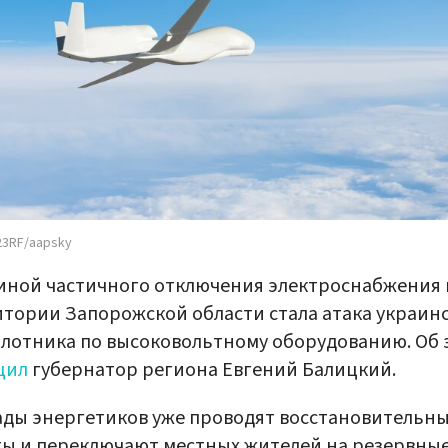
23RF/aapsky
ной частичного отключения электроснабжения 
тории Запорожской области стала атака украин
лотника по высоковольтному оборудованию. Об 
щил
губернатор региона Евгений Балицкий.
ды энергетиков уже проводят восстановительн
ы и переключают местных жителей на резервны