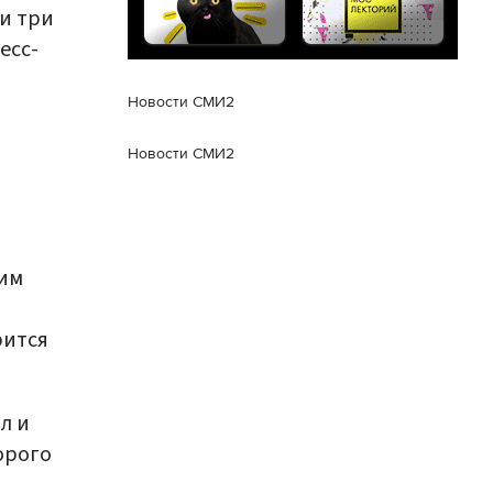
ли три
есс-
Новости СМИ2
Новости СМИ2
ким
рится
л и
орого