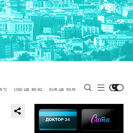
9 °C
USD ЦБ
80.92
EUR ЦБ
93.19