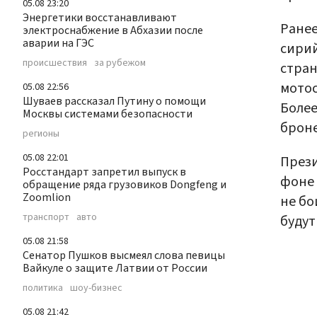
05.08 23:20
Энергетики восстанавливают
Ранее
электроснабжение в Абхазии после
аварии на ГЭС
сирий
происшествия
за рубежом
стран
мотос
05.08 22:56
Шуваев рассказал Путину о помощи
Более
Москвы системами безопасности
броне
регионы
05.08 22:01
Прези
Росстандарт запретил выпуск в
фоне 
обращение ряда грузовиков Dongfeng и
Zoomlion
не бо
транспорт
авто
будут
05.08 21:58
Сенатор Пушков высмеял слова певицы
Вайкуле о защите Латвии от России
политика
шоу-бизнес
05.08 21:42