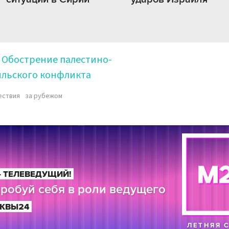
Обострение палестино-
ильского конфликта
ествия
за рубежом