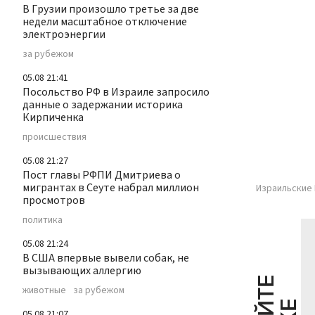
В Грузии произошло третье за две
недели масштабное отключение
электроэнергии
за рубежом
05.08 21:41
Посольство РФ в Израиле запросило
данные о задержании историка
Кирпиченка
происшествия
05.08 21:27
Пост главы РФПИ Дмитриева о
мигрантах в Сеуте набрал миллион
Израильские 
просмотров
политика
05.08 21:24
В США впервые вывели собак, не
вызывающих аллергию
животные
за рубежом
05.08 21:07