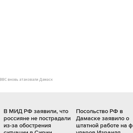
ВВС вновь атаковали Дамаск
В МИД РФ заявили, что
Посольство РФ в
россияне не пострадали
Дамаске заявило о
из-за обострения
штатной работе на 
ситуации в Сирии
ударов Израиля