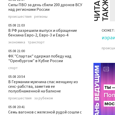
Ч
И
Т
А
Т
Е
Т
А
К
Ж
Й
Е
Силы ПВО за день сбили 200 дронов ВСУ
над регионами России
происшествия
регионы
05.08 21:03
В РФ разрешили выпуск и обращение
СЮЖЕТ:
бензина Евро-2, Евро-3 и Евро-4
изра
экономика
транспорт
происш
05.08 21:00
ФК "Спартак" одержал победу над
"Оренбургом" в Кубке России
спорт
05.08 20:54
В Германии мужчина спас женщину из
секс-рабства, заметив ее
полуобнаженной на балконе
происшествия
за рубежом
05.08 20:41
Семь вагонов с железной рудой сошли с