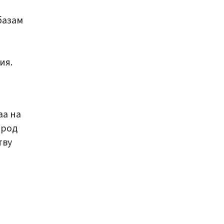
базам
ия.
аа на
арод
тву