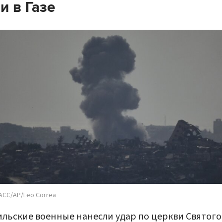
и в Газе
АСС/AP/Leo Correa
льские военные нанесли удар по церкви Святого