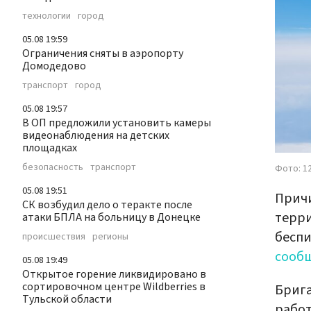
технологии
город
05.08 19:59
Ограничения сняты в аэропорту
Домодедово
транспорт
город
05.08 19:57
В ОП предложили установить камеры
видеонаблюдения на детских
площадках
безопасность
транспорт
Фото: 1
05.08 19:51
Причи
СК возбудил дело о теракте после
терри
атаки БПЛА на больницу в Донецке
беспи
происшествия
регионы
сооб
05.08 19:49
Открытое горение ликвидировано в
сортировочном центре Wildberries в
Брига
Тульской области
работ