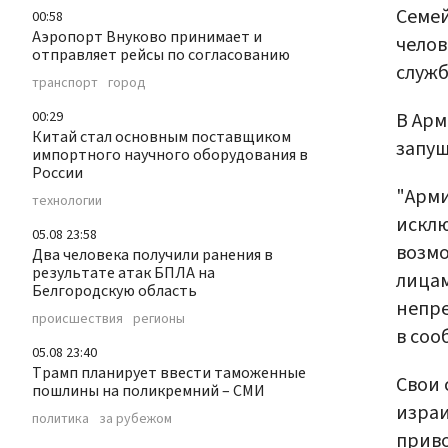
Семей
00:58
Аэропорт Внуково принимает и
челов
отправляет рейсы по согласованию
служб
транспорт
город
В Ар
00:29
Китай стал основным поставщиком
запущ
импортного научного оборудования в
России
"Арми
технологии
исклю
05.08 23:58
возм
Два человека получили ранения в
результате атак БПЛА на
лицам
Белгородскую область
непре
происшествия
регионы
в соо
05.08 23:40
Трамп планирует ввести таможенные
Свои 
пошлины на поликремний – СМИ
израи
политика
за рубежом
прив