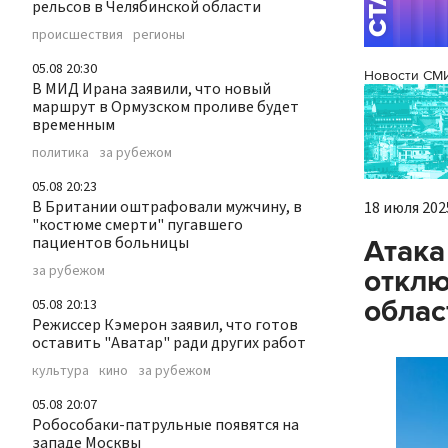
рельсов в Челябинской области
происшествия
регионы
05.08 20:30
Новости СМ
В МИД Ирана заявили, что новый
маршрут в Ормузском проливе будет
временным
политика
за рубежом
05.08 20:23
В Британии оштрафовали мужчину, в
18 июля 2025
"костюме смерти" пугавшего
пациентов больницы
Атака
за рубежом
отклю
облас
05.08 20:13
Режиссер Кэмерон заявил, что готов
оставить "Аватар" ради других работ
культура
кино
за рубежом
05.08 20:07
Робособаки-патрульные появятся на
западе Москвы