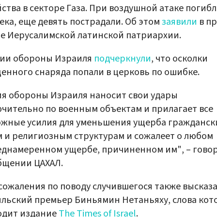
ства в секторе Газа. При воздушной атаке погиб
ека, еще девять пострадали. Об этом
заявили
в пр
е Иерусалимской латинской патриархии.
мии обороны Израиля
подчеркнули
, что осколки
енного снаряда попали в церковь по ошибке.
я обороны Израиля наносит свои удары
чительно по военным объектам и прилагает все
ожные усилия для уменьшения ущерба гражданс
 и религиозным структурам и сожалеет о любом
днамеренном ущербе, причиненном им", – гово
бщении ЦАХАЛ.
сожаления по поводу случившегося также высказа
льский премьер Биньямин Нетаньяху, слова кот
одит издание
The Times of Israel
.