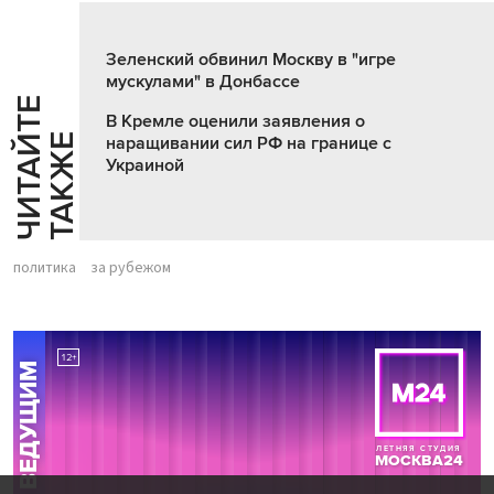
Зеленский обвинил Москву в "игре
мускулами" в Донбассе
Ч
И
Т
А
Т
Е
Т
А
К
Ж
В Кремле оценили заявления о
Й
Е
наращивании сил РФ на границе с
Украиной
политика
за рубежом