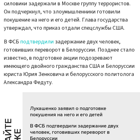
силовики задержали в Москве группу террористов.
Он подчеркнул, что злоумышленники готовили
покушение на него и его детей. Глава государства
утверждал, что приказ отдали спецслужбы США.
В ФСБ
подтвердили
задержание двух человек,
готовивших переворот в Белоруссии. Позднее стало
известно, в подготовке акции подозревают
имеющего двойного гражданства США и Белоруссии
юриста Юрия Зенковича и белорусского политолога
Александра Федуту.
Лукашенко заявил о подготовке
покушения на него и его детей
Ч
И
Т
А
Т
Е
Т
А
К
Ж
В ФСБ подтвердили задержание двух
человек, готовивших переворот в
Белоруссии