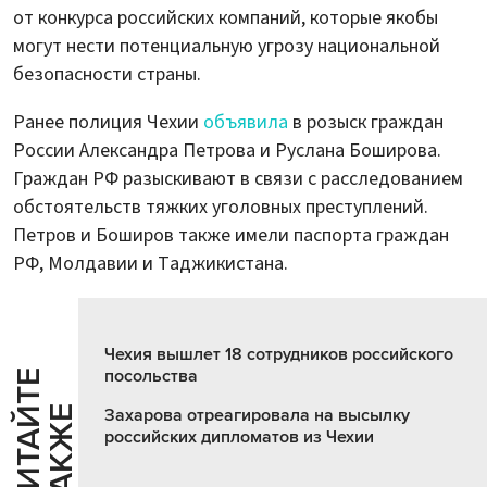
от конкурса российских компаний, которые якобы
могут нести потенциальную угрозу национальной
безопасности страны.
Ранее полиция Чехии
объявила
в розыск граждан
России Александра Петрова и Руслана Боширова.
Граждан РФ разыскивают в связи с расследованием
обстоятельств тяжких уголовных преступлений.
Петров и Боширов также имели паспорта граждан
РФ, Молдавии и Таджикистана.
Чехия вышлет 18 сотрудников российского
посольства
Ч
И
Т
А
Т
Е
Т
А
К
Ж
Й
Е
Захарова отреагировала на высылку
российских дипломатов из Чехии