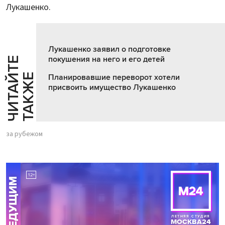
Лукашенко.
Лукашенко заявил о подготовке
покушения на него и его детей
Ч
И
Т
А
Т
Е
Т
А
К
Ж
Й
Е
Планировавшие переворот хотели
присвоить имущество Лукашенко
за рубежом