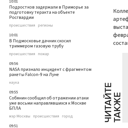
10:01
Подростков задержали в Приморье за
Колле
подготовку теракта на объекте
Росгвардии
арте
происшествия
регионы
выста
февра
10:01
В Подмосковье дачник скосил
соста
триммером газовую трубу
происшествия
пожар
09:56
NASA признало инцидент с фрагментом
ракеты Falcon-9 на Луне
наука
Ч
И
Т
А
Т
Е
Т
А
К
Ж
09:55
Й
Е
Собянин сообщил об отражении атаки
уже восьми направлявшихся к Москве
БПЛА
мэр Москвы
происшествия
город
09:51