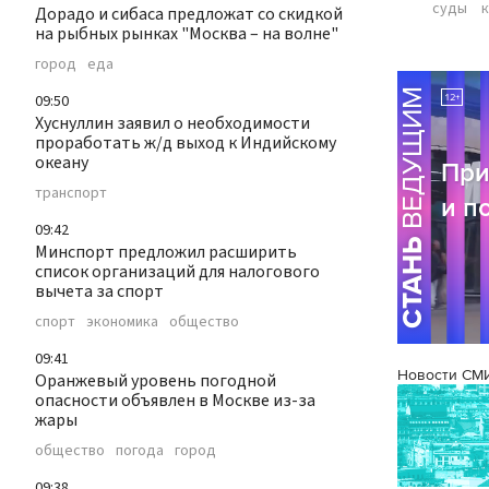
суды
Дорадо и сибаса предложат со скидкой
на рыбных рынках "Москва – на волне"
город
еда
09:50
Хуснуллин заявил о необходимости
проработать ж/д выход к Индийскому
океану
транспорт
09:42
Минспорт предложил расширить
список организаций для налогового
вычета за спорт
спорт
экономика
общество
09:41
Новости СМ
Оранжевый уровень погодной
опасности объявлен в Москве из-за
жары
общество
погода
город
09:38