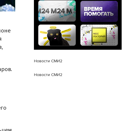
ионе
я
,
Новости СМИ2
аров.
Новости СМИ2
его
ьцем