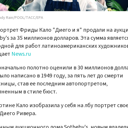
ndy Rain/POOL/ТАСС/EPA
ортрет Фриды Кало "Диего и я" продали на аукц
by's за 35 миллионов долларов. Эта сумма являетс
дной для работ латиноамериканских художников
щает
News.ru
начально полотно оценили в 30 миллионов долл
ыло написано в 1949 году, за пять лет до смерти
ницы, став ее последним автопортретом,
ненным в стиле бюст.
ртине Кало изобразила у себя на лбу портрет сво
Диего Ривера.
нным аукционного дома Sotheby's, новым владел