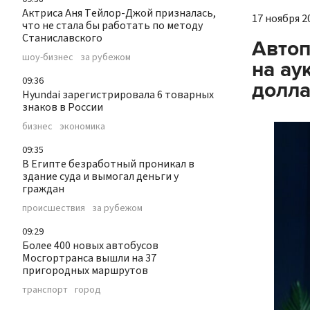
Актриса Аня Тейлор-Джой призналась,
17 ноября 20
что не стала бы работать по методу
Станиславского
Автоп
шоу-бизнес
за рубежом
на ау
09:36
долл
Hyundai зарегистрировала 6 товарных
знаков в России
бизнес
экономика
09:35
В Египте безработный проникал в
здание суда и вымогал деньги у
граждан
происшествия
за рубежом
09:29
Более 400 новых автобусов
Мосгортранса вышли на 37
пригородных маршрутов
транспорт
город