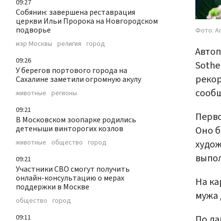
09:27
Собянин: завершена реставрация
церкви Ильи Пророка на Новгородском
подворье
Фото: A
мэр Москвы
религия
город
Автоп
09:26
Sothe
У берегов портового города на
рекор
Сахалине заметили огромную акулу
сооб
животные
регионы
09:21
Перво
В Московском зоопарке родились
детеныши винторогих козлов
Оно б
худож
животные
общество
город
выпол
09:21
Участники СВО смогут получить
онлайн-консультацию о мерах
На ка
поддержки в Москве
мужа 
общество
город
По да
09:11