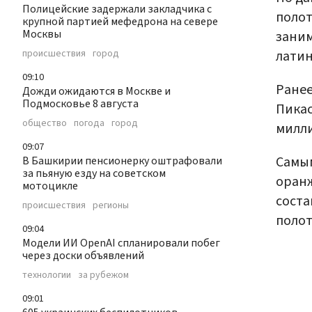
Полицейские задержали закладчика с
полот
крупной партией мефедрона на севере
Москвы
зани
латин
происшествия
город
09:10
Ранее
Дожди ожидаются в Москве и
Подмосковье 8 августа
Пика
общество
погода
город
милли
09:07
Самым
В Башкирии пенсионерку оштрафовали
за пьяную езду на советском
оранж
мотоцикле
соста
происшествия
регионы
полот
09:04
Модели ИИ OpenAI спланировали побег
через доски объявлений
технологии
за рубежом
09:01