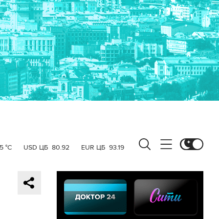
5 °C
USD ЦБ
80.92
EUR ЦБ
93.19