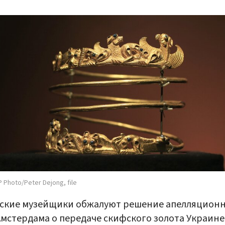
 Photo/Peter Dejong, file
ские музейщики обжалуют решение апелляцион
Амстердама о передаче скифского золота Украине