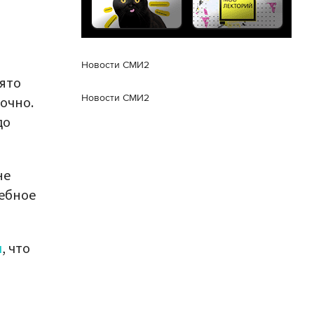
Новости СМИ2
нято
Новости СМИ2
очно.
до
не
ебное
л
, что