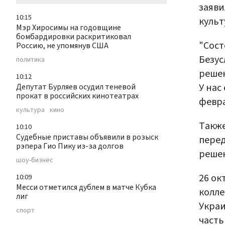
заяви
10:15
культ
Мэр Хиросимы на годовщине
бомбардировки раскритиковал
"Сост
Россию, не упомянув США
Безус
политика
решен
10:12
У нас
Депутат Бурляев осудил теневой
прокат в российских кинотеатрах
февра
культура
кино
Также
10:10
Судебные приставы объявили в розыск
перед
рэпера Гио Пику из-за долгов
реше
шоу-бизнес
26 ок
10:09
Месси отметился дублем в матче Кубка
колле
лиг
Украи
спорт
часть