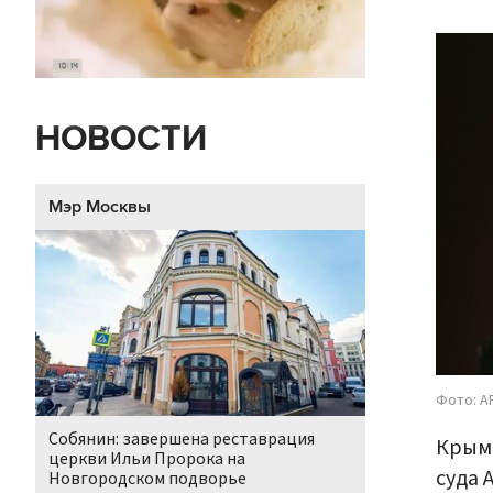
НОВОСТИ
Мэр Москвы
Фото: AP
Собянин: завершена реставрация
Крым
церкви Ильи Пророка на
суда 
Новгородском подворье