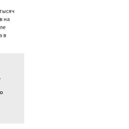
 тысяч
в на
ле
а в
е
о