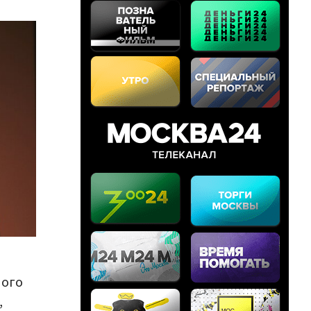
ного
,