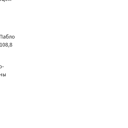
 Пабло
108,8
о-
ины