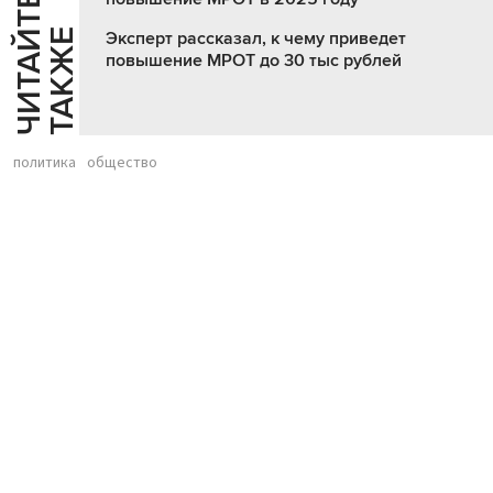
Ч
И
Т
А
Т
Е
Т
А
К
Ж
Й
Е
Эксперт рассказал, к чему приведет
повышение МРОТ до 30 тыс рублей
политика
общество