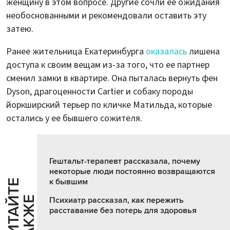
женщину в этом вопросе. Другие сочли ее ожидания
необоснованными и рекомендовали оставить эту
затею.
Ранее жительница Екатеринбурга
оказалась
лишена
доступа к своим вещам из-за того, что ее партнер
сменил замки в квартире. Она пыталась вернуть фен
Dyson, драгоценности Cartier и собаку породы
йоркширский терьер по кличке Матильда, которые
остались у ее бывшего сожителя.
Гештальт-терапевт рассказала, почему
некоторые люди постоянно возвращаются
к бывшим
Ч
И
Т
А
Т
Е
Т
А
К
Ж
Й
Е
Психиатр рассказал, как пережить
расставание без потерь для здоровья