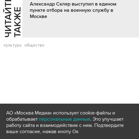
Ч
И
Т
А
Т
Е
Т
А
К
Ж
Александр Скляр выступил в едином
Й
Е
пункте отбора на военную службу в
Москве
культура
общество
АО «Москва Медиа» использует cookie-файлы и
обрабатывает
персональные данные
. Это улучшает
работу сайта и взаимодействие с ним. Подтвердите
ваше согласие, нажав кнопу Ок