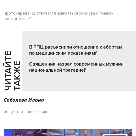
Протоиерей РПЦ отказался извиняться за слова о "женах-
проститутках"
В РПЦ разъяснили отношение к абортам
по медицинским показаниямf
Ч
И
Т
А
Т
Е
Т
А
К
Ж
Й
Е
Священник назвал современных мужчин
национальной трагедией
Соболева Илона
общество
эксклюзив