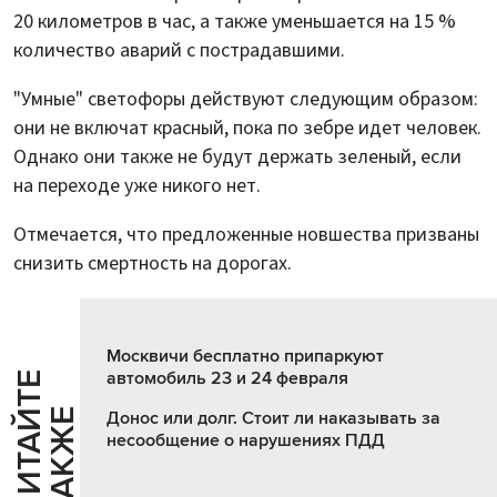
20 километров в час, а также уменьшается на 15 %
количество аварий с пострадавшими.
"Умные" светофоры действуют следующим образом:
они не включат красный, пока по зебре идет человек.
Однако они также не будут держать зеленый, если
на переходе уже никого нет.
Отмечается, что предложенные новшества призваны
снизить смертность на дорогах.
Москвичи бесплатно припаркуют
автомобиль 23 и 24 февраля
Ч
И
Т
А
Т
Е
Т
А
К
Ж
Й
Е
Донос или долг. Стоит ли наказывать за
несообщение о нарушениях ПДД