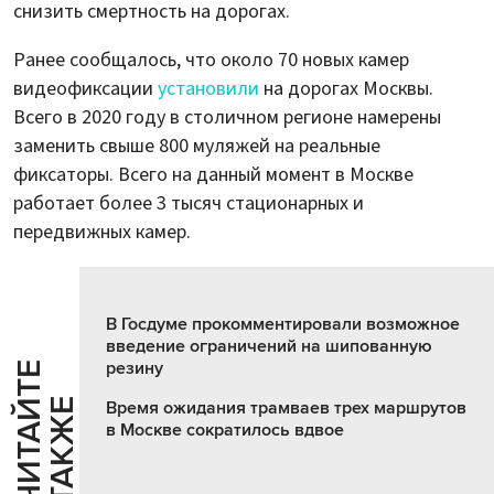
снизить смертность на дорогах.
Ранее сообщалось, что около 70 новых камер
видеофиксации
установили
на дорогах Москвы.
Всего в 2020 году в столичном регионе намерены
заменить свыше 800 муляжей на реальные
фиксаторы. Всего на данный момент в Москве
работает более 3 тысяч стационарных и
передвижных камер.
В Госдуме прокомментировали возможное
введение ограничений на шипованную
резину
Ч
И
Т
А
Т
Е
Т
А
К
Ж
Й
Е
Время ожидания трамваев трех маршрутов
в Москве сократилось вдвое