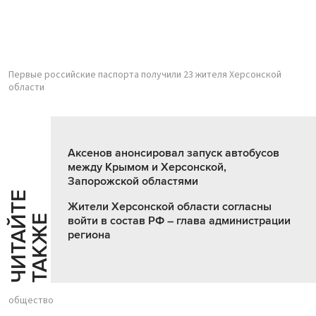
Первые российские паспорта получили 23 жителя Херсонской
области
Аксенов анонсировал запуск автобусов
между Крымом и Херсонской,
Запорожской областями
Ч
И
Т
А
Т
Е
Т
А
К
Ж
Жители Херсонской области согласны
Й
Е
войти в состав РФ – глава администрации
региона
общество