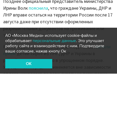
Позднее официальный представитель министерства
Ирины Волк
пояснила
, что граждане Украины, ДНР и
ЛНР вправе остаться на территории России после 17
августа даже при отсутствии оформленных
разрешительных документов на проживание или
трудовую деятельность.
АО «Москва Медиа» использует cookie-файлы и
обрабатывает
персональные данные
. Это улучшает
работу сайта и взаимодействие с ним. Подтвердите
Ранее территориальные органы МВД России
начали
ваше согласие, нажав кнопу Ок
прием
детей-сирот из ЛНР, ДНР и Украины в
российское гражданство в упрощенном порядке.
OK
Упрощенный порядок применяется вне зависимости
от того, находятся ли дети-сироты на территории
России или за ее пределами.
Песков заявил об отсутствии конкретных
дат проведения референдумов в Донбассе