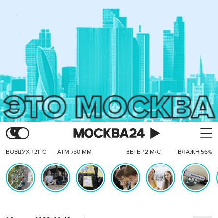
ВОЗДУХ +21 °C
АТМ 750 ММ
ВЕТЕР 2 М/С
ВЛАЖН 56%