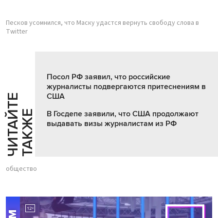
Песков усомнился, что Маску удастся вернуть свободу слова в
Twitter
Посол РФ заявил, что российские
журналисты подвергаются притеснениям в
США
Ч
И
Т
А
Т
Е
Т
А
К
Ж
Й
Е
В Госдепе заявили, что США продолжают
выдавать визы журналистам из РФ
общество