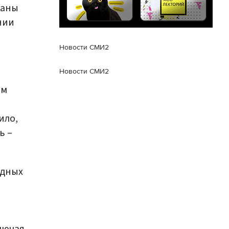
раны
нии
Новости СМИ2
Новости СМИ2
ом
ило,
ь –
одных