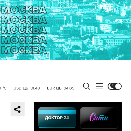
4 °C
USD ЦБ
81.40
EUR ЦБ
94.05