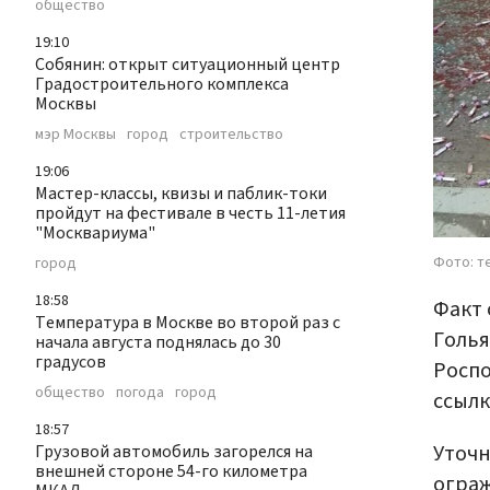
общество
19:10
Собянин: открыт ситуационный центр
Градостроительного комплекса
Москвы
мэр Москвы
город
строительство
19:06
Мастер-классы, квизы и паблик-токи
пройдут на фестивале в честь 11-летия
"Москвариума"
Фото: т
город
18:58
Факт 
Температура в Москве во второй раз с
Голья
начала августа поднялась до 30
градусов
Роспо
общество
погода
город
ссылк
18:57
Уточн
Грузовой автомобиль загорелся на
внешней стороне 54-го километра
огра