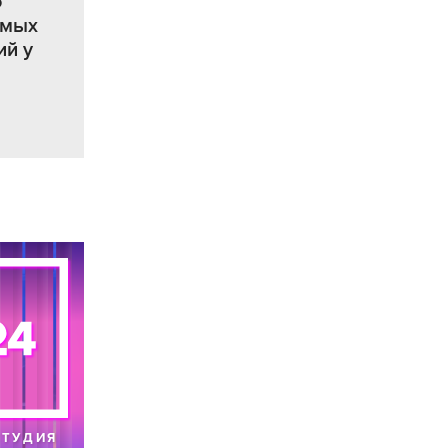
о
имых
ий у