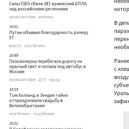
необх
Силы ПВО сбили 281 вражеский БПЛА
котор
над российскими регионами
происшествия
регионы
В деп
20:51
параз
Путин объявил благодарность рэперу
ST
перен
власть
шоу-бизнес
необх
20:49
Ране
Пенсионерка перебегала дорогу на
красный свет и попала под автобус в
с кле
Москве
возду
происшествия
ДТП
город
субъе
20:39
Ураль
Том Холланд и Зендея тайно
отпраздновали свадьбу в
зафик
Великобритании
шоу-бизнес
за рубежом
20:31