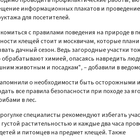
одимо проводить профилактические работы, вк
ещение информационных плакатов и проведение
уктажа для посетителей.
комиться с правилами поведения на природе в 
ности клещей стоит и москвичам, которые план
вать дачный сезон. Ведь загородные участки то
 обрабатывают химией, опасаясь навредить люд
ним животным и посадкам", – добавили в ведомс
напомнили о необходимости быть осторожными 
дать все правила безопасности при походе за яг
рибами в лес.
рогулке специалисты рекомендуют избегать уча
с густой растительностью и каждые два часа про
 детей и питомцев на предмет клещей. Также