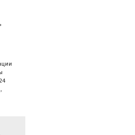
ь
ации
ы
24
,