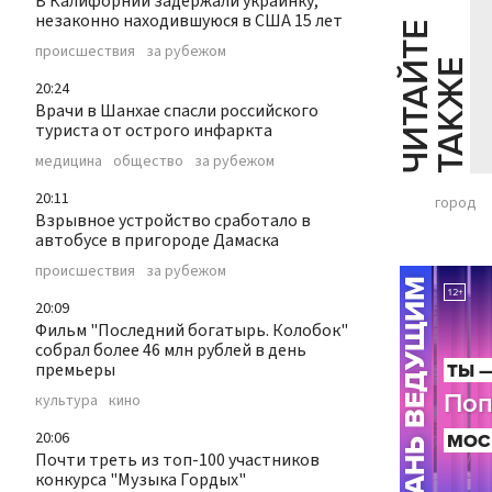
В Калифорнии задержали украинку,
незаконно находившуюся в США 15 лет
Ч
И
Т
А
Т
Е
Т
А
К
Ж
происшествия
за рубежом
Й
Е
20:24
Врачи в Шанхае спасли российского
туриста от острого инфаркта
медицина
общество
за рубежом
20:11
город
Взрывное устройство сработало в
автобусе в пригороде Дамаска
происшествия
за рубежом
20:09
Фильм "Последний богатырь. Колобок"
собрал более 46 млн рублей в день
премьеры
культура
кино
20:06
Почти треть из топ-100 участников
конкурса "Музыка Гордых"