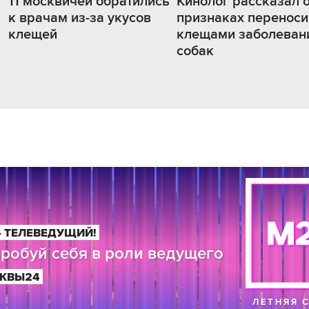
11 москвичей обратились
Кинолог рассказал 
к врачам из-за укусов
признаках перенос
клещей
клещами заболеван
собак