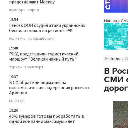
представляют Москву
культура
город
19:54
Новости СМ
Генсек ООН осудил атаки украинских
беспилотников на регионы РФ
политика
происшествия
19:48
РЖД представили туристический
16 апреля 20
маршрут "Великий чайный путь"
туризм
транспорт
В Рос
19:37
СМИ о
В СФ обратили внимание на
дорог
систематические задержания россиян в
Армении
политика
19:20
40% зумеров готовы проработать в
одной компании максимум 5 лет