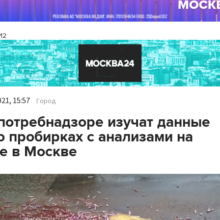
И2
21, 15:57
Город
потребнадзоре изучат данные
 пробирках с анализами на
е в Москве