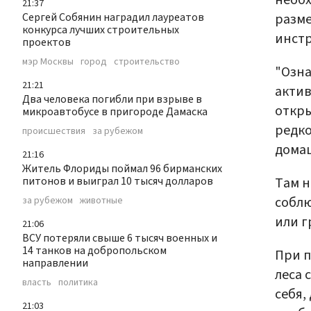
необх
21:37
Сергей Собянин наградил лауреатов
разм
конкурса лучших строительных
инстр
проектов
мэр Москвы
город
строительство
"Озна
21:21
актив
Два человека погибли при взрыве в
откры
микроавтобусе в пригороде Дамаска
редко
происшествия
за рубежом
домаш
21:16
Житель Флориды поймал 96 бирманских
питонов и выиграл 10 тысяч долларов
Там 
соблю
за рубежом
животные
или г
21:06
ВСУ потеряли свыше 6 тысяч военных и
14 танков на добропольском
При п
направлении
леса 
власть
политика
себя,
21:03