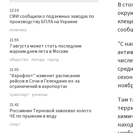
В сто
22:10
окру
СМИ сообщили о подземных заводах по
клеще
производству БПЛА на Украине
сооб
политика
21:55
"С на
7 августа может стать последним
жарким днем лета в Москве
актив
числе
общество
погода
город
средн
21:55
"Аэрофлот" изменит расписание
сезон
рейсов в Сочи и Геленджик из-за
ноябр
ограничений в аэропортах
транспорт
регионы
Там т
21:42
терри
Россиянин Терновой завоевал золото
химич
ЧЕ по прыжкам в воду
наход
спорт