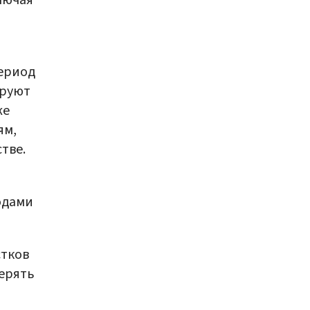
лючая
период
ируют
же
ям,
тве.
и
одами
стков
верять