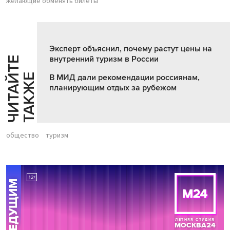
желающие обменять билеты
Эксперт объяснил, почему растут цены на
внутренний туризм в России
Ч
И
Т
А
Т
Е
Т
А
К
Ж
Й
Е
В МИД дали рекомендации россиянам,
планирующим отдых за рубежом
общество
туризм