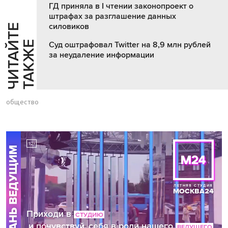
ГД приняла в I чтении законопроект о
штрафах за разглашение данных
силовиков
Ч
И
Т
А
Т
Е
Т
А
К
Ж
Й
Е
Суд оштрафовал Twitter на 8,9 млн рублей
за неудаление информации
общество