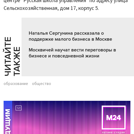
центре "Русская школа управления" по адресу улица
Сельскохозяйственная, дом 17, корпус 5.
Наталья Сергунина рассказала о
поддержке малого бизнеса в Москве
Ч
И
Т
А
Т
Е
Т
А
К
Ж
Й
Е
Москвичей научат вести переговоры в
бизнесе и повседневной жизни
образование
общество