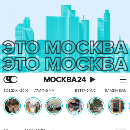
ВОЗДУХ +20 °C
АТМ 746 ММ
ВЕТЕР 0 М/С
ВЛАЖН 100%