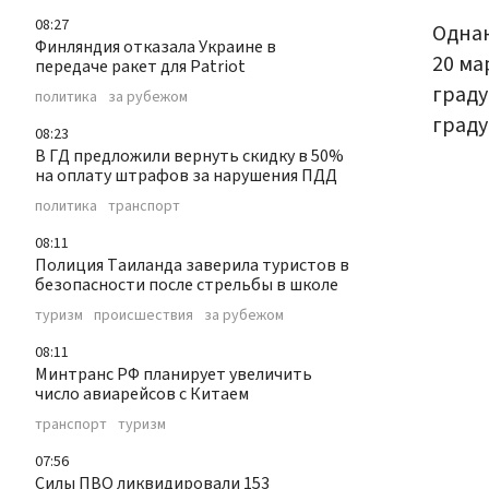
08:27
Однак
Финляндия отказала Украине в
20 ма
передаче ракет для Patriot
граду
политика
за рубежом
граду
08:23
В ГД предложили вернуть скидку в 50%
на оплату штрафов за нарушения ПДД
политика
транспорт
08:11
Полиция Таиланда заверила туристов в
безопасности после стрельбы в школе
туризм
происшествия
за рубежом
08:11
Минтранс РФ планирует увеличить
число авиарейсов с Китаем
транспорт
туризм
07:56
Силы ПВО ликвидировали 153