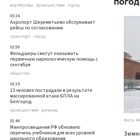
погод
мэр Москвы
происшествия
город
03:24
Аэропорт Шереметьево обслуживает
рейсы по согласованию
транспорт
город
02:58
Фельдшеры смогут оказывать
первичную наркологическую помощь с
сентября
общество
02:19
13 человек пострадали в результате
массированной атаки БПЛА на
Белгород
происшествия
регионы
Фото: М
01:46
Минпросвещения РФ обновило
Зимн
перечень учебников для всех уровней
школьного образования