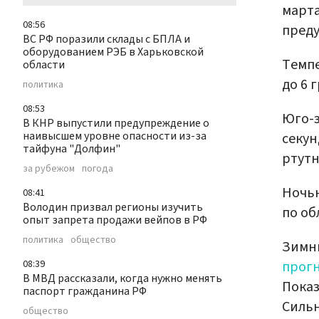
марта
08:56
преду
ВС РФ поразили склады с БПЛА и
оборудованием РЭБ в Харьковской
Темпе
области
до 6 
политика
08:53
Юго-з
В КНР выпустили предупреждение о
наивысшем уровне опасности из-за
секун
тайфуна "Долфин"
ртутн
за рубежом
погода
Ночью
08:41
Володин призвал регионы изучить
по об
опыт запрета продажи вейпов в РФ
политика
общество
Зимн
прог
08:39
В МВД рассказали, когда нужно менять
Показ
паспорт гражданина РФ
Сильн
общество