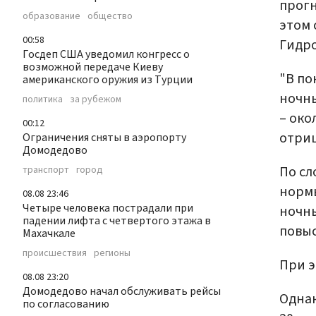
прогн
образование
общество
этом
00:58
Гидр
Госдеп США уведомил конгресс о
возможной передаче Киеву
"В по
американского оружия из Турции
ночны
политика
за рубежом
– око
00:12
отриц
Ограничения сняты в аэропорту
Домодедово
По сл
транспорт
город
нормы
08.08 23:46
Четыре человека пострадали при
ночны
падении лифта с четвертого этажа в
повыс
Махачкале
происшествия
регионы
При э
08.08 23:20
Домодедово начал обслуживать рейсы
Однак
по согласованию