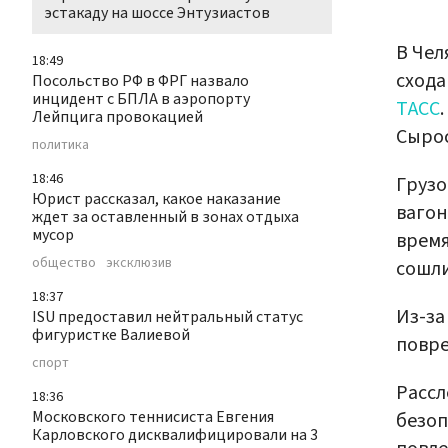
эстакаду на шоссе Энтузиастов
В Чел
18:49
схода
Посольство РФ в ФРГ назвало
инцидент с БПЛА в аэропорту
ТАСС
Лейпцига провокацией
Сырос
политика
18:46
Грузо
Юрист рассказал, какое наказание
вагон
ждет за оставленный в зонах отдыха
мусор
время
общество
эксклюзив
сошли
18:37
Из-за
ISU предоставил нейтральный статус
фигуристке Валиевой
повре
спорт
Рассл
18:36
Московского теннисиста Евгения
безоп
Карловского дисквалифицировали на 3