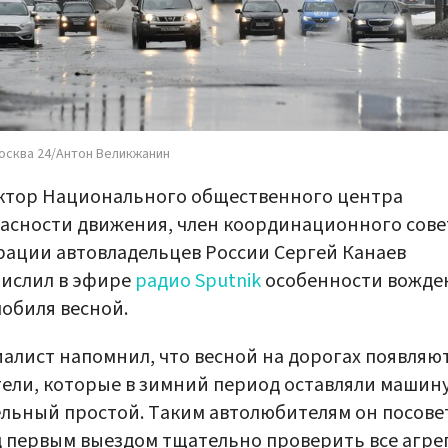
осква 24/Антон Великжанин
ктор Национального общественного центра
асности движения, член координационного сове
ации автовладельцев России Сергей Канаев
ислил в эфире
радио Sputnik
особенности вожде
обиля весной.
алист напомнил, что весной на дорогах появляю
ели, которые в зимний период оставляли машину
льный простой. Таким автолюбителям он посове
 первым выездом тщательно проверить все агре