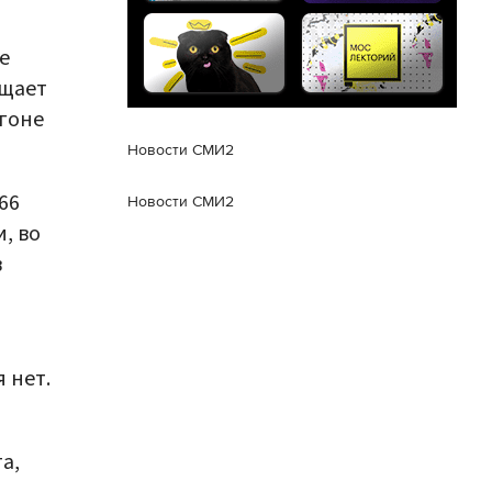
е
бщает
егоне
Новости СМИ2
66
Новости СМИ2
, во
в
 нет.
а,