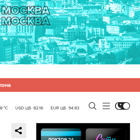
лона
8 °C
USD ЦБ
82.16
EUR ЦБ
94.83