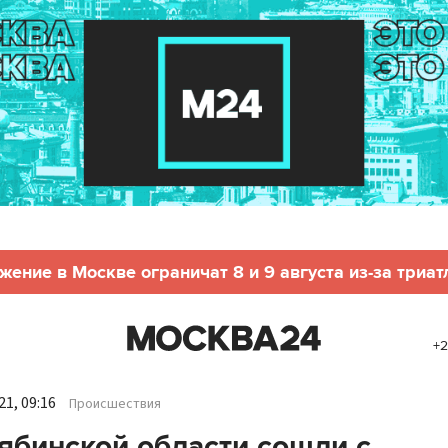
жение в Москве ограничат 8 и 9 августа из-за триат
+2
1, 09:16
Происшествия
ябинской области сошли с