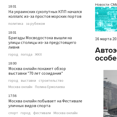
Новости СМ
18:01
На украинских сухопутных КПП начался
коллапс из-за простоя морских портов
политика
за рубежом
18:01
Бригады Мосводостока вышли на
16 марта 202
улицы столицы из-за предстоящего
ливня
Автоэ
город
погода
ЖКХ
особе
18:00
Москва онлайн покажет обзор
выставки "70 лет созидания"
город
выставки
строительство
Москва онлайн
Полина Ермолаева
17:56
Москва онлайн побывает на Фестивале
уличных видов спорта
спорт
город
фестивали
Москва онлайн