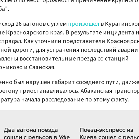
кшего по неосторожности причинение крупного
а".
 сход 26 вагонов с углем
произошел
в Курагинско
е Красноярского края. В результате инцидента 
страдал. Как уточнили представители Красноярс
ной дороги, для устранения последствий аварии
влены восстановительные поезда со станций
никово и Саянская.
нно был нарушен габарит соседнего пути, движ
регону приостанавливалось. Абаканская транспо
ратура начала расследование по этому факту.
Два вагона поезда
Поезд-экспресс из
сошли с рельсов в Уфе
Киева сошел с рель