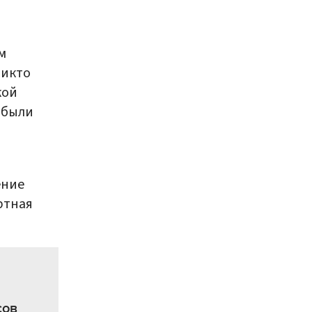
м
никто
кой
 были
ение
ртная
сов