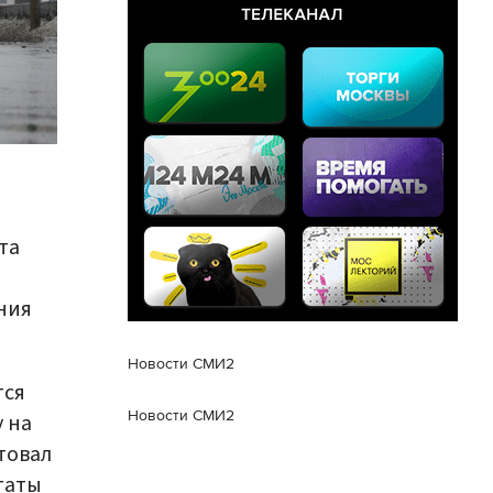
та
ния
Новости СМИ2
тся
Новости СМИ2
 на
товал
гаты