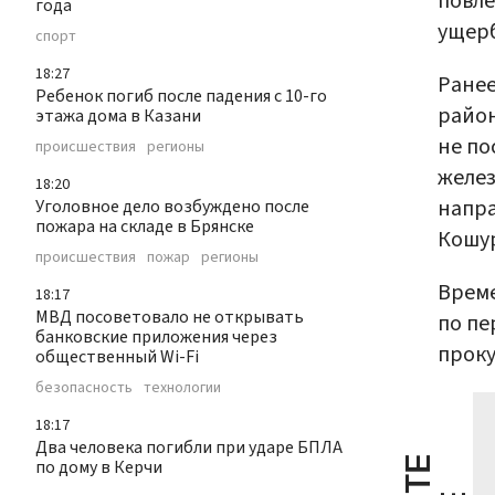
повле
года
ущерб
спорт
18:27
Ранее
Ребенок погиб после падения с 10-го
район
этажа дома в Казани
не по
происшествия
регионы
желез
18:20
напра
Уголовное дело возбуждено после
пожара на складе в Брянске
Кошур
происшествия
пожар
регионы
Време
18:17
МВД посоветовало не открывать
по пе
банковские приложения через
проку
общественный Wi-Fi
безопасность
технологии
18:17
Два человека погибли при ударе БПЛА
по дому в Керчи