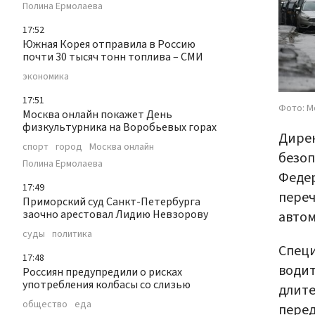
Полина Ермолаева
17:52
Южная Корея отправила в Россию
почти 30 тысяч тонн топлива – СМИ
экономика
17:51
Фото: М
Москва онлайн покажет День
физкультурника на Воробьевых горах
Дире
спорт
город
Москва онлайн
безоп
Полина Ермолаева
Федер
17:49
переч
Приморский суд Санкт-Петербурга
заочно арестовал Лидию Невзорову
автом
суды
политика
Специ
17:48
водит
Россиян предупредили о рисках
употребления колбасы со слизью
длите
общество
еда
перед