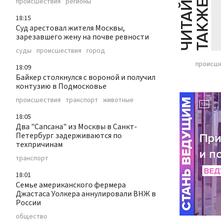
Ч
И
Т
А
Т
Е
Т
А
К
Ж
происшествия
регионы
Й
Е
18:15
Суд арестовал жителя Москвы,
зарезавшего жену на почве ревности
суды
происшествия
город
происш
18:09
Байкер столкнулся с вороной и получил
контузию в Подмосковье
происшествия
транспорт
животные
18:05
Два "Сапсана" из Москвы в Санкт-
Петербург задерживаются по
техпричинам
транспорт
18:01
Семье американского фермера
Джастаса Уолкера аннулировали ВНЖ в
России
общество