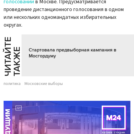
голосовании
в Москве. Предусматривается
проведение дистанционного голосования в одном
или нескольких одномандатных избирательных
округах.
Ч
И
Т
А
Т
Е
Т
А
К
Ж
Й
Е
Стартовала предвыборная кампания в
Мосгордуму
политика
Московские выборы