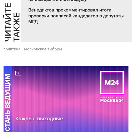
Ч
И
Т
А
Т
Е
Т
А
К
Ж
Венедиктов прокомментировал итоги
Й
Е
проверки подписей кандидатов в депутаты
МГД
политика
Московские выборы