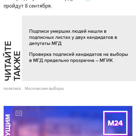
пройдут 8 сентября.
Подписи умерших людей нашли в
подписных листах у двух кандидатов в
депутаты МГД
Ч
И
Т
А
Т
Е
Т
А
К
Ж
Й
Е
Проверка подписей кандидатов на выборы
в МГД предельно прозрачна – МГИК
политика
Московские выборы