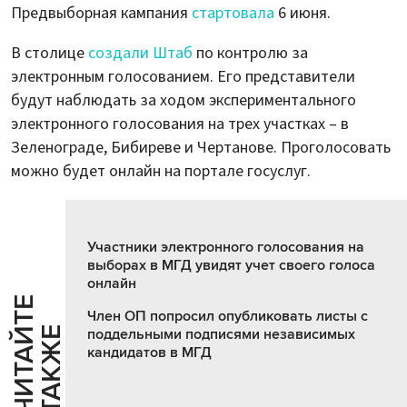
Предвыборная кампания
стартовала
6 июня.
В столице
создали Штаб
по контролю за
электронным голосованием. Его представители
будут наблюдать за ходом экспериментального
электронного голосования на трех участках – в
Зеленограде, Бибиреве и Чертанове. Проголосовать
можно будет онлайн на портале госуслуг.
Участники электронного голосования на
выборах в МГД увидят учет своего голоса
онлайн
Ч
И
Т
А
Т
Е
Т
А
К
Ж
Член ОП попросил опубликовать листы с
Й
Е
поддельными подписями независимых
кандидатов в МГД