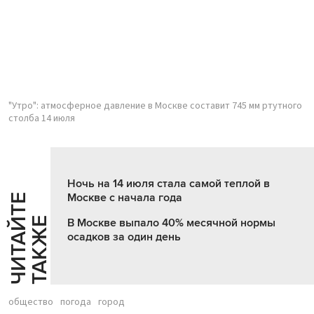
"Утро": атмосферное давление в Москве составит 745 мм ртутного
столба 14 июля
Ночь на 14 июля стала самой теплой в
Москве с начала года
Ч
И
Т
А
Т
Е
Т
А
К
Ж
Й
Е
В Москве выпало 40% месячной нормы
осадков за один день
общество
погода
город