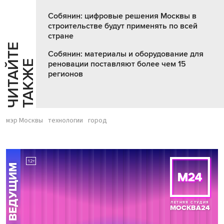
Собянин: цифровые решения Москвы в
строительстве будут применять по всей
стране
Ч
И
Т
А
Т
Е
Т
А
К
Ж
Собянин: материалы и оборудование для
Й
Е
реновации поставляют более чем 15
регионов
мэр Москвы
технологии
город