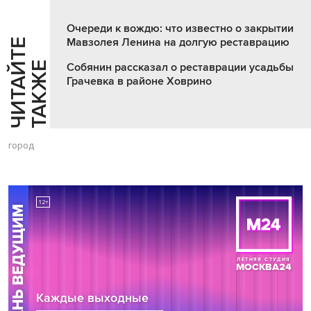
Очереди к вождю: что известно о закрытии
Мавзолея Ленина на долгую реставрацию
Ч
И
Т
А
Т
Е
Т
А
К
Ж
Й
Е
Собянин рассказал о реставрации усадьбы
Грачевка в районе Ховрино
город