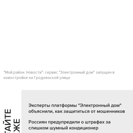
"Мой район. Новости": сервис "Электронный дом" запущен в
новостройке на Гродненской улице
Эксперты платформы "Электронный дом"
объяснили, как защититься от мошенников
Ч
И
Т
А
Т
Е
Т
А
К
Ж
Россиян предупредили о штрафах за
слишком шумный кондиционер