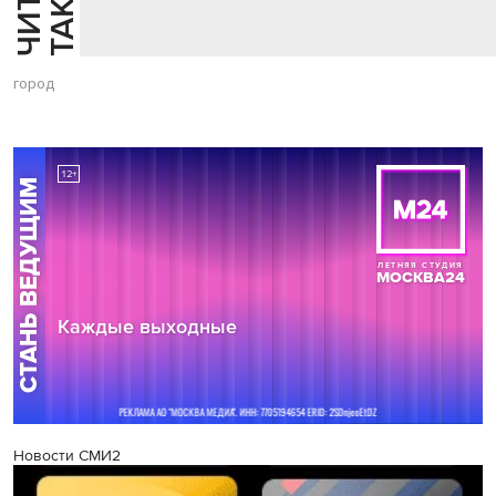
Й
Е
город
Новости СМИ2