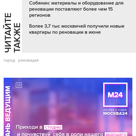
Собянин: материалы и оборудование для
реновации поставляют более чем 15
регионов
Ч
И
Т
А
Т
Е
Т
А
К
Ж
Й
Е
Более 3,7 тыс москвичей получили новые
квартиры по реновации в июне
город
реновация