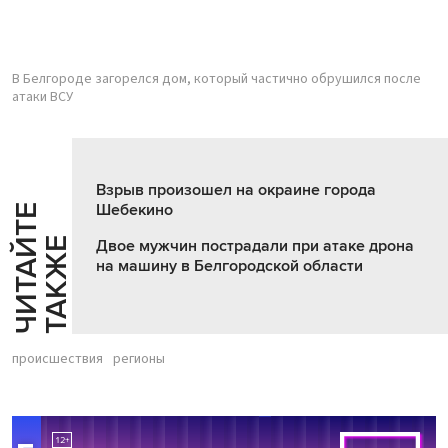
В Белгороде загорелся дом, который частично обрушился после
атаки ВСУ
Взрыв произошел на окраине города
Шебекино
Ч
И
Т
А
Т
Е
Т
А
К
Ж
Й
Е
Двое мужчин пострадали при атаке дрона
на машину в Белгородской области
происшествия
регионы