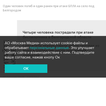
Один человек погиб и один ранен при атаке БПЛА на село под
Белгородом
Четыре человека пострадали при атаке
беспилотника в Белгородской области
Ч
И
Т
А
Т
Е
Т
А
К
Ж
АО «Москва Медиа» использует cookie-файлы и
Спасатели эвакуировали двоих человек из
обрабатывает
персональные данные
. Это улучшает
Й
Е
дома в Шебекине после обрушения
работу сайта и взаимодействие с ним. Подтвердите
подъезда
ваше согласие, нажав кнопу Ок
OK
происшествия
регионы