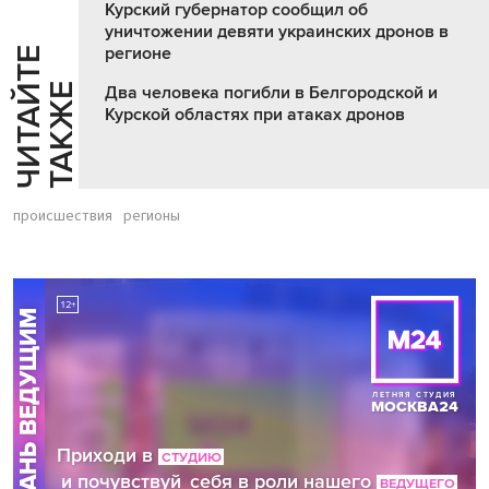
Курский губернатор сообщил об
уничтожении девяти украинских дронов в
регионе
Ч
И
Т
А
Т
Е
Т
А
К
Ж
Й
Е
Два человека погибли в Белгородской и
Курской областях при атаках дронов
происшествия
регионы