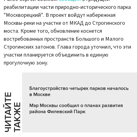
реабилитации части природно-исторического парка
"Москворецкий". В проект войдут набережная
Москвы-реки на участке от МКАД до Строгинского
моста. Кроме того, обновление коснется
востребованных пространств Большого и Малого
Строгинских затонов. Глава города уточнил, что эти
участки планируется объединить в единую
прогулочную зону.
Благоустройство четырех парков началось
в Москве
Ч
И
Т
А
Т
Е
Т
А
К
Ж
Й
Е
Мэр Москвы сообщил о планах развития
района Филевский Парк