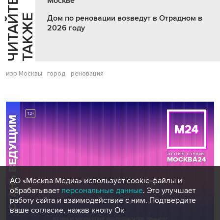
Москве
Ч
И
Т
А
Т
Е
Т
А
К
Ж
Й
Е
Дом по реновации возведут в Отрадном в
2026 году
мэр Москвы
город
реновация
АО «Москва Медиа» использует cookie-файлы и
обрабатывает
персональные данные
. Это улучшает
работу сайта и взаимодействие с ним. Подтвердите
ваше согласие, нажав кнопу Ок