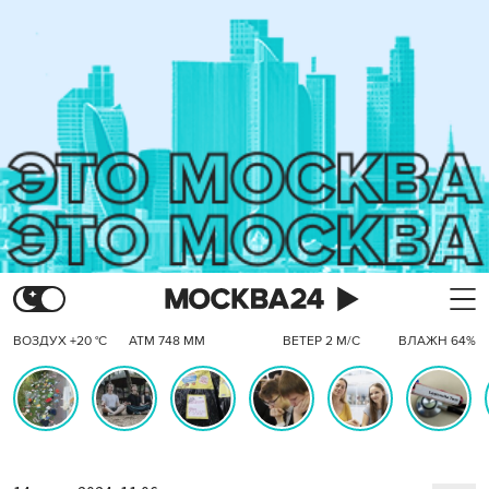
ВОЗДУХ +20 °C
АТМ 748 ММ
ВЕТЕР 2 М/С
ВЛАЖН 64%